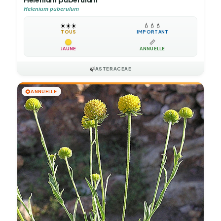
Helenium puberulum
☀️
☀️
☀️
💧
💧
💧
TOUS
IMPORTANT
📏
JAUNE
ANNUELLE
🍃
ASTERACEAE
🌻
ANNUELLE