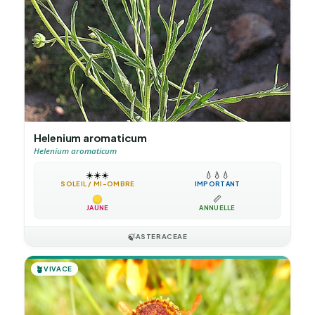
Helenium aromaticum
Helenium aromaticum
☀️
☀️
☀️
💧
💧
💧
SOLEIL / MI-OMBRE
IMPORTANT
📏
JAUNE
ANNUELLE
🍃
ASTERACEAE
🪴
VIVACE