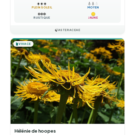
☀️
☀️
☀️
💧
💧
💧
PLEIN SOLEIL
MOYEN
❄️
❄️
❄️
RUSTIQUE
JAUNE
🍃
ASTERACEAE
🪴
VIVACE
Hélénie de hoopes