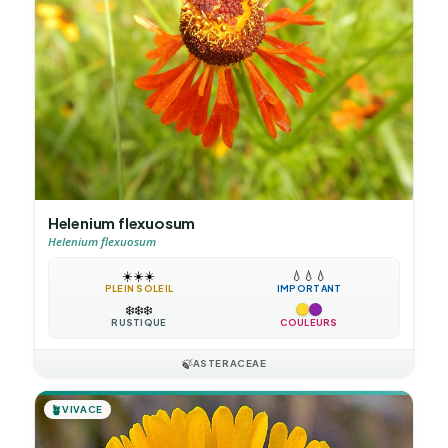
Helenium flexuosum
Helenium flexuosum
☀️
☀️
☀️
💧
💧
💧
PLEIN SOLEIL
IMPORTANT
❄️
❄️
❄️
RUSTIQUE
COULEURS
🍃
ASTERACEAE
🪴
VIVACE