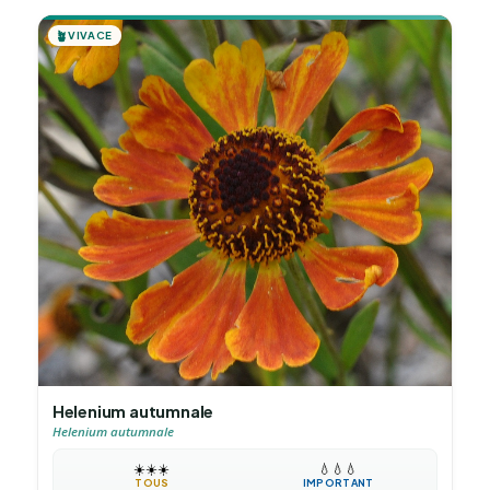
🪴
VIVACE
Helenium autumnale
Helenium autumnale
☀️
☀️
☀️
💧
💧
💧
TOUS
IMPORTANT