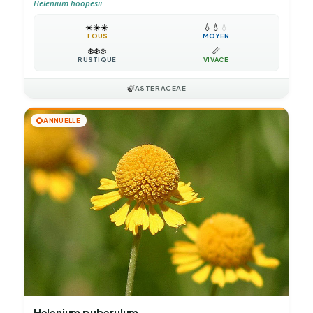
Helenium hoopesii
☀️
☀️
☀️
💧
💧
💧
TOUS
MOYEN
❄️
❄️
❄️
📏
RUSTIQUE
VIVACE
🍃
ASTERACEAE
🌻
ANNUELLE
Helenium puberulum