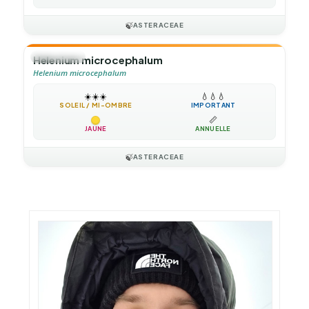
🍃
ASTERACEAE
🌻
ANNUELLE
Helenium microcephalum
Helenium microcephalum
☀️
☀️
☀️
💧
💧
💧
SOLEIL / MI-OMBRE
IMPORTANT
📏
JAUNE
ANNUELLE
🍃
ASTERACEAE