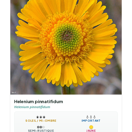
Helenium pinnatifidum
Helenium pinnatifidum
☀️
☀️
☀️
💧
💧
💧
SOLEIL / MI-OMBRE
IMPORTANT
❄️
❄️
❄️
SEMI-RUSTIQUE
JAUNE