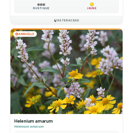
❄️
❄️
❄️
RUSTIQUE
JAUNE
🍃
ASTERACEAE
🌻
ANNUELLE
Helenium amarum
Helenium amarum