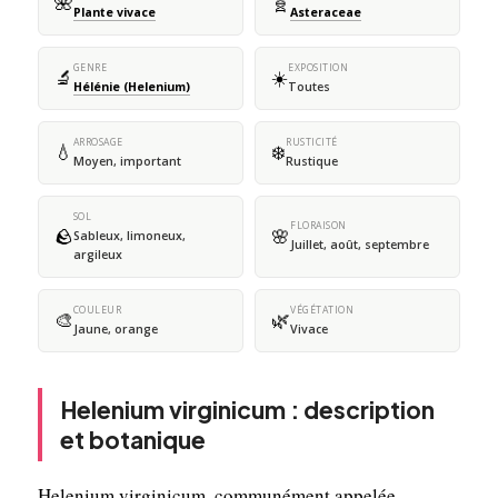
🌺
🧬
Plante vivace
Asteraceae
GENRE
EXPOSITION
🔬
☀️
Hélénie (Helenium)
Toutes
ARROSAGE
RUSTICITÉ
💧
❄️
Moyen, important
Rustique
SOL
FLORAISON
🪨
🌸
Sableux, limoneux,
Juillet, août, septembre
argileux
COULEUR
VÉGÉTATION
🎨
🌿
Jaune, orange
Vivace
Helenium virginicum : description
et botanique
Helenium virginicum, communément appelée