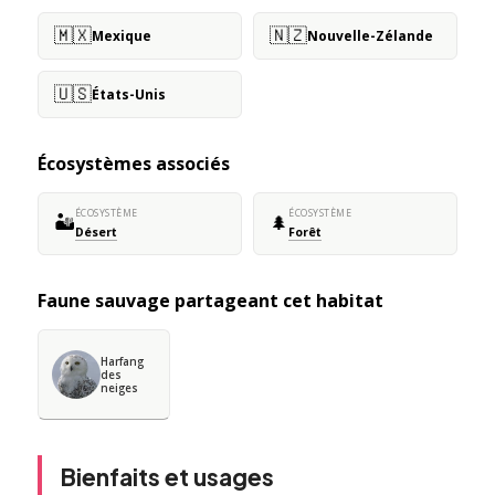
🇲🇽
🇳🇿
Mexique
Nouvelle-Zélande
🇺🇸
États-Unis
Écosystèmes associés
ÉCOSYSTÈME
ÉCOSYSTÈME
🏜️
🌲
Désert
Forêt
Faune sauvage partageant cet habitat
Harfang
des
neiges
Bienfaits et usages