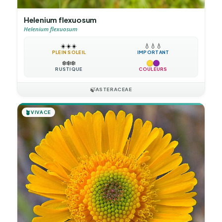
Helenium flexuosum
Helenium flexuosum
☀️
☀️
☀️
💧
💧
💧
PLEIN SOLEIL
IMPORTANT
❄️
❄️
❄️
RUSTIQUE
COULEURS
🍃
ASTERACEAE
🪴
VIVACE