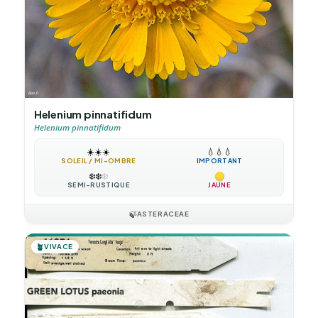
Helenium pinnatifidum
Helenium pinnatifidum
☀️
☀️
☀️
💧
💧
💧
SOLEIL / MI-OMBRE
IMPORTANT
❄️
❄️
❄️
SEMI-RUSTIQUE
JAUNE
🍃
ASTERACEAE
🪴
VIVACE