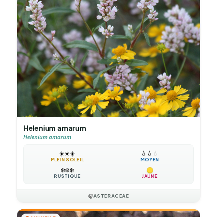
Helenium amarum
Helenium amarum
☀️
☀️
☀️
💧
💧
💧
PLEIN SOLEIL
MOYEN
❄️
❄️
❄️
RUSTIQUE
JAUNE
🍃
ASTERACEAE