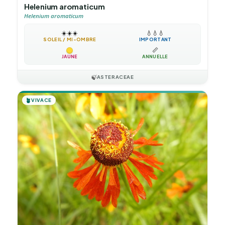
Helenium aromaticum
Helenium aromaticum
☀️
☀️
☀️
💧
💧
💧
SOLEIL / MI-OMBRE
IMPORTANT
📏
JAUNE
ANNUELLE
🍃
ASTERACEAE
🪴
VIVACE