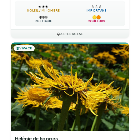
☀️
☀️
☀️
💧
💧
💧
SOLEIL / MI-OMBRE
IMPORTANT
❄️
❄️
❄️
RUSTIQUE
COULEURS
🍃
ASTERACEAE
🪴
VIVACE
Hélénie de hoopes