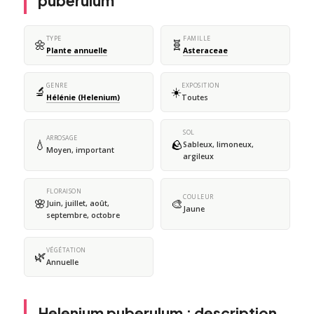
puberulum
TYPE
FAMILLE
🌼
🧬
Plante annuelle
Asteraceae
GENRE
EXPOSITION
🔬
☀️
Hélénie (Helenium)
Toutes
SOL
ARROSAGE
💧
🪨
Sableux, limoneux,
Moyen, important
argileux
FLORAISON
COULEUR
🌸
🎨
Juin, juillet, août,
Jaune
septembre, octobre
VÉGÉTATION
🌿
Annuelle
Helenium puberulum : description