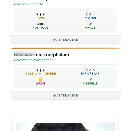
Helenium hoopesii
☀️
☀️
☀️
💧
💧
💧
TOUS
MOYEN
❄️
❄️
❄️
📏
RUSTIQUE
VIVACE
🍃
ASTERACEAE
🌻
ANNUELLE
Helenium microcephalum
Helenium microcephalum
☀️
☀️
☀️
💧
💧
💧
SOLEIL / MI-OMBRE
IMPORTANT
📏
JAUNE
ANNUELLE
🍃
ASTERACEAE