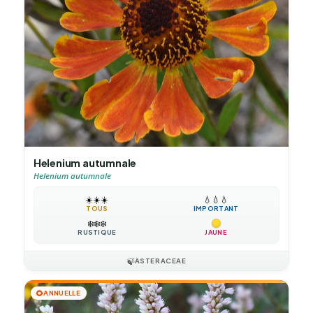
Helenium autumnale
Helenium autumnale
☀️
☀️
☀️
💧
💧
💧
TOUS
IMPORTANT
❄️
❄️
❄️
RUSTIQUE
JAUNE
🍃
ASTERACEAE
🌻
ANNUELLE