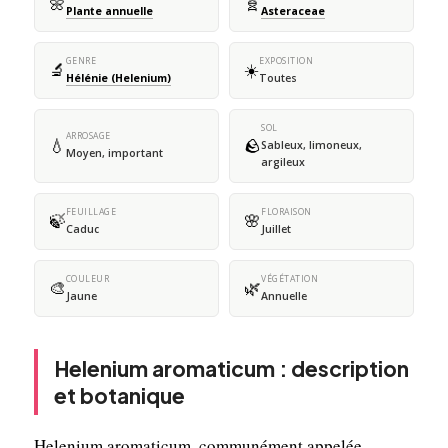
🌼
🧬
Plante annuelle
Asteraceae
GENRE
EXPOSITION
🔬
☀️
Hélénie (Helenium)
Toutes
SOL
ARROSAGE
💧
🪨
Sableux, limoneux,
Moyen, important
argileux
FEUILLAGE
FLORAISON
🍃
🌸
Caduc
Juillet
COULEUR
VÉGÉTATION
🎨
🌿
Jaune
Annuelle
Helenium aromaticum : description
et botanique
Helenium aromaticum, communément appelée