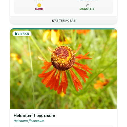
📏
JAUNE
ANNUELLE
🍃
ASTERACEAE
🪴
VIVACE
Helenium flexuosum
Helenium flexuosum