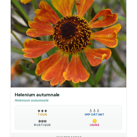
Helenium autumnale
Helenium autumnale
☀️
☀️
☀️
💧
💧
💧
TOUS
IMPORTANT
❄️
❄️
❄️
RUSTIQUE
JAUNE