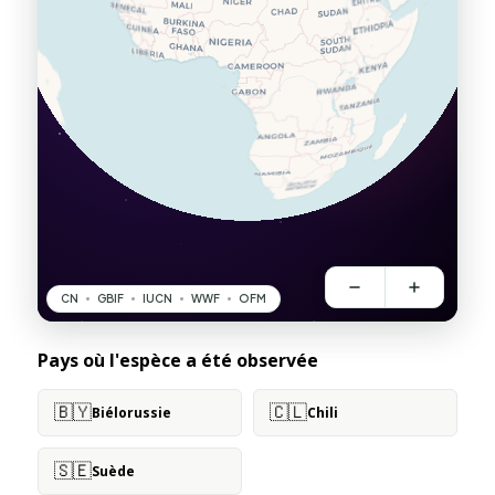
Pays où l'espèce a été observée
🇧🇾
🇨🇱
Biélorussie
Chili
🇸🇪
Suède