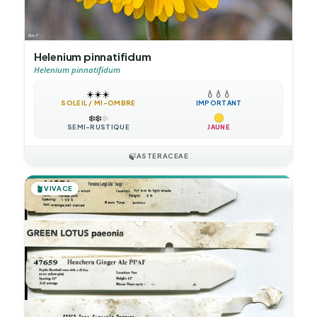
Helenium pinnatifidum
Helenium pinnatifidum
☀️
☀️
☀️
💧
💧
💧
SOLEIL / MI-OMBRE
IMPORTANT
❄️
❄️
❄️
SEMI-RUSTIQUE
JAUNE
🍃
ASTERACEAE
🪴
VIVACE