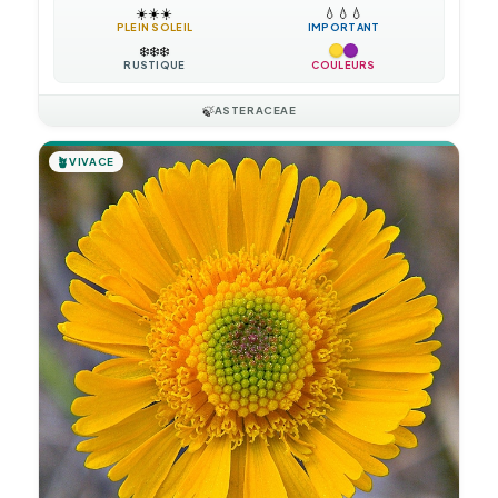
☀️
☀️
☀️
💧
💧
💧
PLEIN SOLEIL
IMPORTANT
❄️
❄️
❄️
RUSTIQUE
COULEURS
🍃
ASTERACEAE
🪴
VIVACE