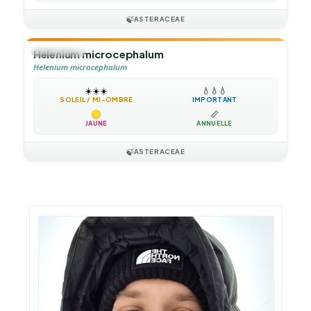
🍃
ASTERACEAE
🌻
ANNUELLE
Helenium microcephalum
Helenium microcephalum
☀️
☀️
☀️
💧
💧
💧
SOLEIL / MI-OMBRE
IMPORTANT
📏
JAUNE
ANNUELLE
🍃
ASTERACEAE