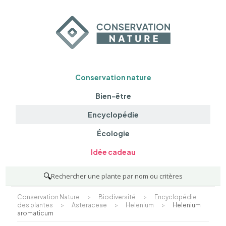
Conservation nature
Bien-être
Encyclopédie
Écologie
Idée cadeau
🔍
Rechercher une plante par nom ou critères
Conservation Nature
>
Biodiversité
>
Encyclopédie
des plantes
>
Asteraceae
>
Helenium
>
Helenium
aromaticum