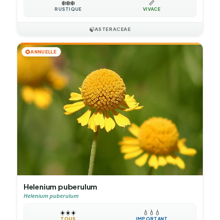
❄️
❄️
❄️
📏
RUSTIQUE
VIVACE
🍃
ASTERACEAE
🌻
ANNUELLE
Helenium puberulum
Helenium puberulum
☀️
☀️
☀️
💧
💧
💧
TOUS
IMPORTANT