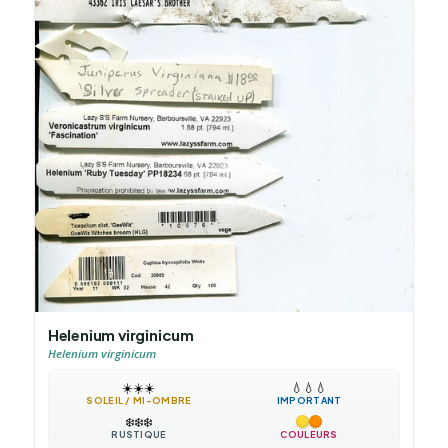
Helenium virginicum
Helenium virginicum
☀️
☀️
☀️
💧
💧
💧
SOLEIL / MI-OMBRE
IMPORTANT
❄️
❄️
❄️
RUSTIQUE
COULEURS