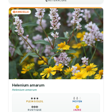
🍃
ASTERACEAE
🌻
ANNUELLE
Helenium amarum
Helenium amarum
☀️
☀️
☀️
💧
💧
💧
PLEIN SOLEIL
MOYEN
❄️
❄️
❄️
RUSTIQUE
JAUNE