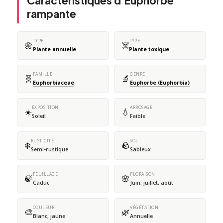
Caractéristiques d'Euphorbe
rampante
TYPE
TYPE
🌼
☠️
Plante annuelle
Plante toxique
FAMILLE
GENRE
🧬
🔬
Euphorbiaceae
Euphorbe (Euphorbia)
EXPOSITION
ARROSAGE
☀️
💧
Soleil
Faible
RUSTICITÉ
SOL
❄️
🪨
Semi-rustique
Sableux
FEUILLAGE
FLORAISON
🍃
🌸
Caduc
Juin, juillet, août
COULEUR
VÉGÉTATION
🎨
🌿
Blanc, jaune
Annuelle