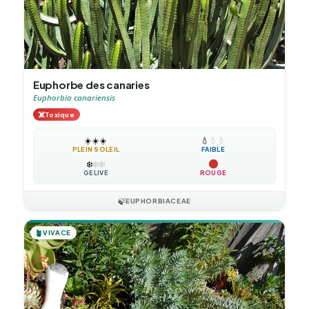
Euphorbe des canaries
Euphorbia canariensis
☠️
Toxique
☀️
☀️
☀️
💧
💧
💧
PLEIN SOLEIL
FAIBLE
❄️
❄️
❄️
GÉLIVE
ROUGE
🍃
EUPHORBIACEAE
🪴
VIVACE