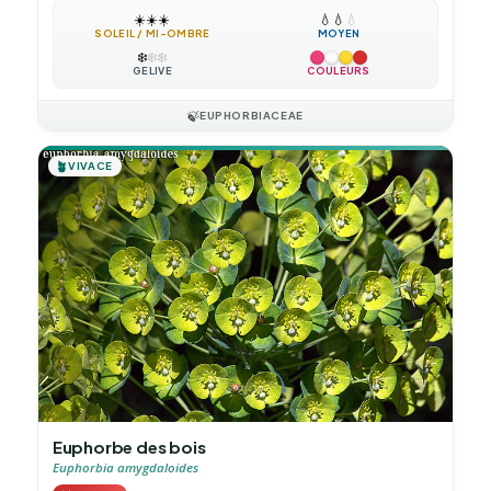
☀️
☀️
☀️
💧
💧
💧
SOLEIL / MI-OMBRE
MOYEN
❄️
❄️
❄️
GÉLIVE
COULEURS
🍃
EUPHORBIACEAE
🪴
VIVACE
Euphorbe des bois
Euphorbia amygdaloides