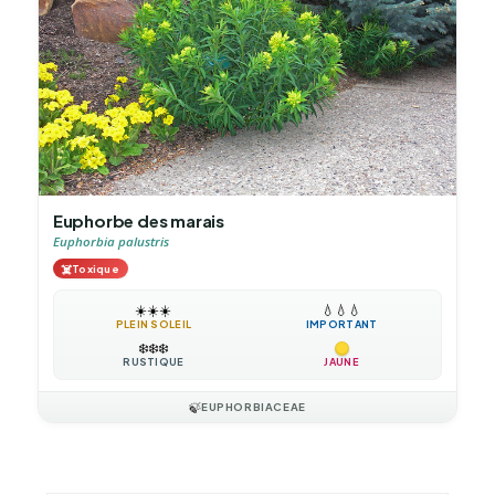
Euphorbe des marais
Euphorbia palustris
☠️
Toxique
☀️
☀️
☀️
💧
💧
💧
PLEIN SOLEIL
IMPORTANT
❄️
❄️
❄️
RUSTIQUE
JAUNE
🍃
EUPHORBIACEAE