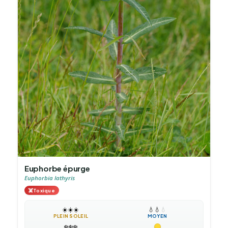
Euphorbe épurge
Euphorbia lathyris
☠️
Toxique
☀️
☀️
☀️
💧
💧
💧
PLEIN SOLEIL
MOYEN
❄️
❄️
❄️