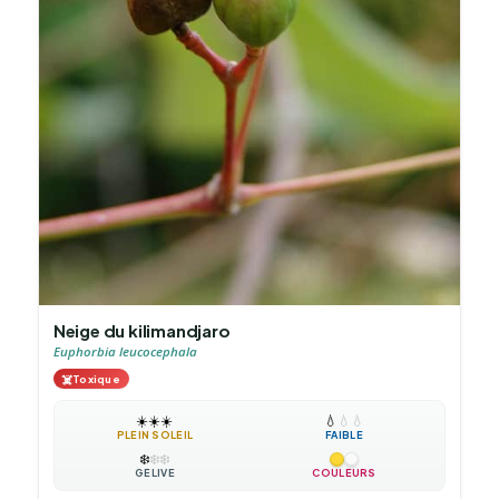
Neige du kilimandjaro
Euphorbia leucocephala
☠️
Toxique
☀️
☀️
☀️
💧
💧
💧
PLEIN SOLEIL
FAIBLE
❄️
❄️
❄️
GÉLIVE
COULEURS