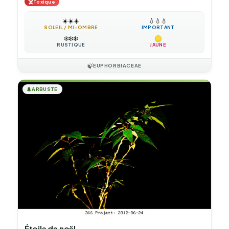
☠️
Toxique
☀️
☀️
☀️
💧
💧
💧
SOLEIL / MI-OMBRE
IMPORTANT
❄️
❄️
❄️
RUSTIQUE
JAUNE
🍃
EUPHORBIACEAE
🌲
ARBUSTE
Étoile de noël