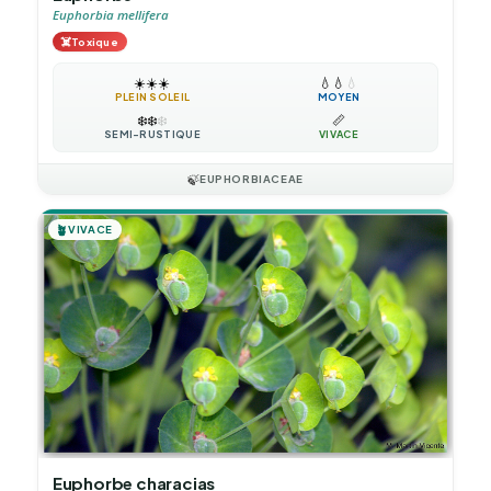
Euphorbia mellifera
☠️
Toxique
☀️
☀️
☀️
💧
💧
💧
PLEIN SOLEIL
MOYEN
❄️
❄️
❄️
📏
SEMI-RUSTIQUE
VIVACE
🍃
EUPHORBIACEAE
🪴
VIVACE
Euphorbe characias