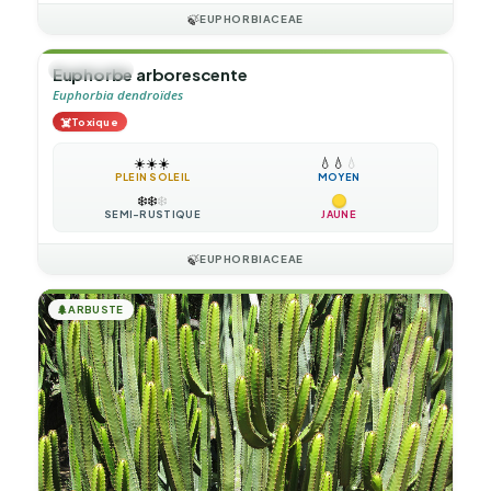
🍃
EUPHORBIACEAE
🌲
ARBUSTE
Euphorbe arborescente
Euphorbia dendroïdes
☠️
Toxique
☀️
☀️
☀️
💧
💧
💧
PLEIN SOLEIL
MOYEN
❄️
❄️
❄️
SEMI-RUSTIQUE
JAUNE
🍃
EUPHORBIACEAE
🌲
ARBUSTE