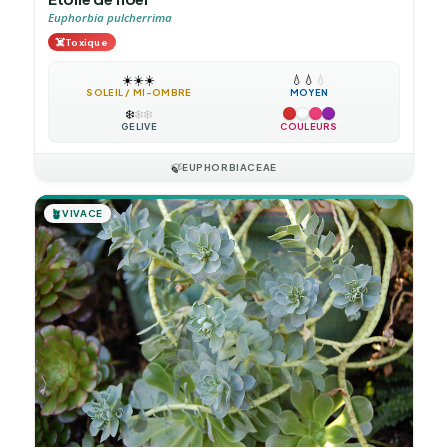
Euphorbia pulcherrima
☠️
Toxique
☀️
☀️
☀️
💧
💧
💧
SOLEIL / MI-OMBRE
MOYEN
❄️
❄️
❄️
GÉLIVE
COULEURS
🍃
EUPHORBIACEAE
🪴
VIVACE