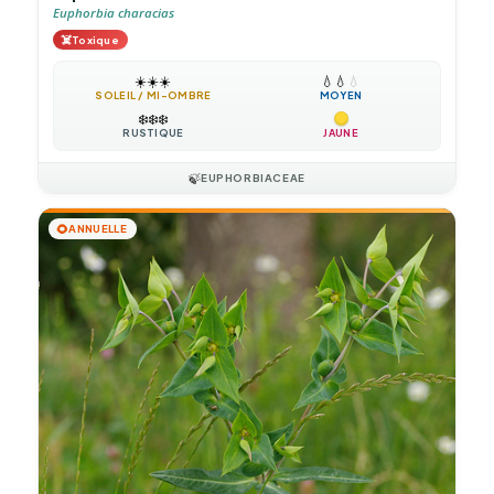
Euphorbia characias
☠️
Toxique
☀️
☀️
☀️
💧
💧
💧
SOLEIL / MI-OMBRE
MOYEN
❄️
❄️
❄️
RUSTIQUE
JAUNE
🍃
EUPHORBIACEAE
🌻
ANNUELLE