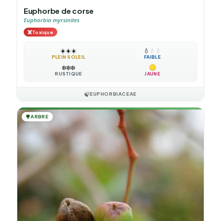
Euphorbe de corse
Euphorbia myrsinites
☠️
Toxique
☀️
☀️
☀️
💧
💧
💧
PLEIN SOLEIL
FAIBLE
❄️
❄️
❄️
RUSTIQUE
JAUNE
🍃
EUPHORBIACEAE
🌳
ARBRE