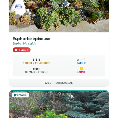
Euphorbe épineuse
Euphorbia rigida
☠️
Toxique
☀️
☀️
☀️
💧
💧
💧
SOLEIL / MI-OMBRE
FAIBLE
❄️
❄️
❄️
SEMI-RUSTIQUE
JAUNE
🍃
EUPHORBIACEAE
🪴
VIVACE