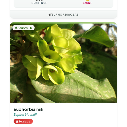
RUSTIQUE
JAUNE
🍃
EUPHORBIACEAE
🌲
ARBUSTE
Euphorbia milii
Euphorbia milii
☠️
Toxique