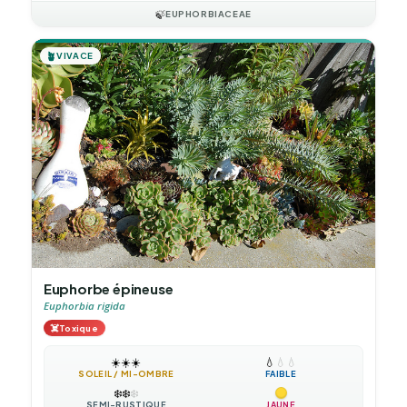
🍃
EUPHORBIACEAE
🪴
VIVACE
Euphorbe épineuse
Euphorbia rigida
☠️
Toxique
☀️
☀️
☀️
💧
💧
💧
SOLEIL / MI-OMBRE
FAIBLE
❄️
❄️
❄️
SEMI-RUSTIQUE
JAUNE