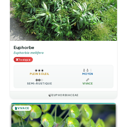
Euphorbe
Euphorbia mellifera
☠️
Toxique
☀️
☀️
☀️
💧
💧
💧
PLEIN SOLEIL
MOYEN
❄️
❄️
❄️
📏
SEMI-RUSTIQUE
VIVACE
🍃
EUPHORBIACEAE
🪴
VIVACE