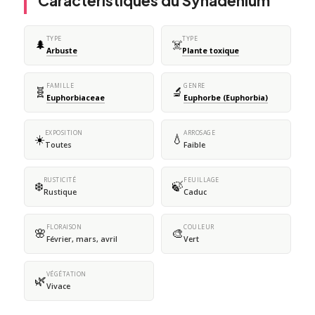
Caractéristiques du Synadenium
TYPE
TYPE
🌲
☠️
Arbuste
Plante toxique
FAMILLE
GENRE
🧬
🔬
Euphorbiaceae
Euphorbe (Euphorbia)
EXPOSITION
ARROSAGE
☀️
💧
Toutes
Faible
RUSTICITÉ
FEUILLAGE
❄️
🍃
Rustique
Caduc
FLORAISON
COULEUR
🌸
🎨
Février, mars, avril
Vert
VÉGÉTATION
🌿
Vivace