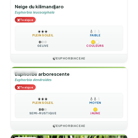
Neige du kilimandjaro
Euphorbia leucocephala
☠️
Toxique
☀️
☀️
☀️
💧
💧
💧
PLEIN SOLEIL
FAIBLE
❄️
❄️
❄️
GÉLIVE
COULEURS
🍃
EUPHORBIACEAE
🌲
ARBUSTE
Euphorbe arborescente
Euphorbia dendroïdes
☠️
Toxique
☀️
☀️
☀️
💧
💧
💧
PLEIN SOLEIL
MOYEN
❄️
❄️
❄️
SEMI-RUSTIQUE
JAUNE
🍃
EUPHORBIACEAE