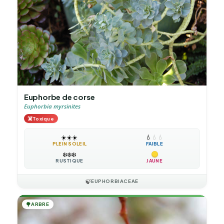
Euphorbe de corse
Euphorbia myrsinites
☠️
Toxique
☀️
☀️
☀️
💧
💧
💧
PLEIN SOLEIL
FAIBLE
❄️
❄️
❄️
RUSTIQUE
JAUNE
🍃
EUPHORBIACEAE
🌳
ARBRE