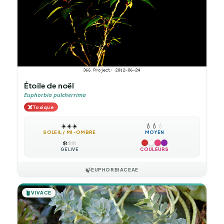
Étoile de noël
Euphorbia pulcherrima
☠️
Toxique
☀️
☀️
☀️
💧
💧
💧
SOLEIL / MI-OMBRE
MOYEN
❄️
❄️
❄️
GÉLIVE
COULEURS
🍃
EUPHORBIACEAE
🪴
VIVACE