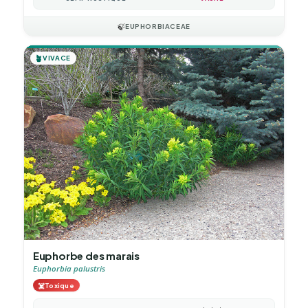
🍃
EUPHORBIACEAE
🪴
VIVACE
Euphorbe des marais
Euphorbia palustris
☠️
Toxique