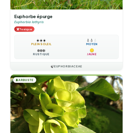
Euphorbe épurge
Euphorbia lathyris
☠️
Toxique
☀️
☀️
☀️
💧
💧
💧
PLEIN SOLEIL
MOYEN
❄️
❄️
❄️
RUSTIQUE
JAUNE
🍃
EUPHORBIACEAE
🌲
ARBUSTE