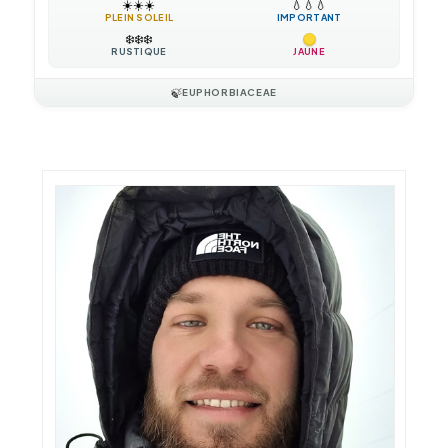
☀️
☀️
☀️
💧
💧
💧
PLEIN SOLEIL
IMPORTANT
❄️
❄️
❄️
RUSTIQUE
JAUNE
🍃
EUPHORBIACEAE