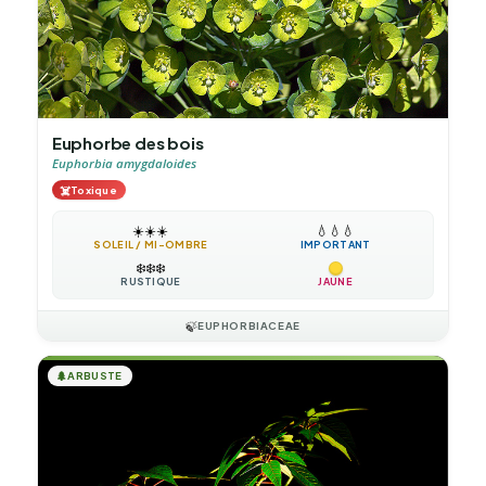
Euphorbe des bois
Euphorbia amygdaloides
☠️
Toxique
☀️
☀️
☀️
💧
💧
💧
SOLEIL / MI-OMBRE
IMPORTANT
❄️
❄️
❄️
RUSTIQUE
JAUNE
🍃
EUPHORBIACEAE
🌲
ARBUSTE