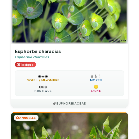
Euphorbe characias
Euphorbia characias
☠️
Toxique
☀️
☀️
☀️
💧
💧
💧
SOLEIL / MI-OMBRE
MOYEN
❄️
❄️
❄️
RUSTIQUE
JAUNE
🍃
EUPHORBIACEAE
🌻
ANNUELLE