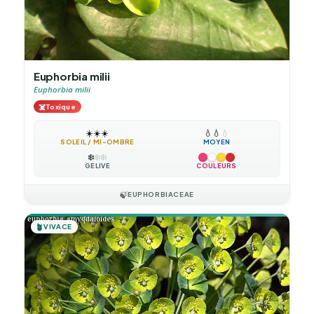
Euphorbia milii
Euphorbia milii
☠️
Toxique
☀️
☀️
☀️
💧
💧
💧
SOLEIL / MI-OMBRE
MOYEN
❄️
❄️
❄️
GÉLIVE
COULEURS
🍃
EUPHORBIACEAE
🪴
VIVACE