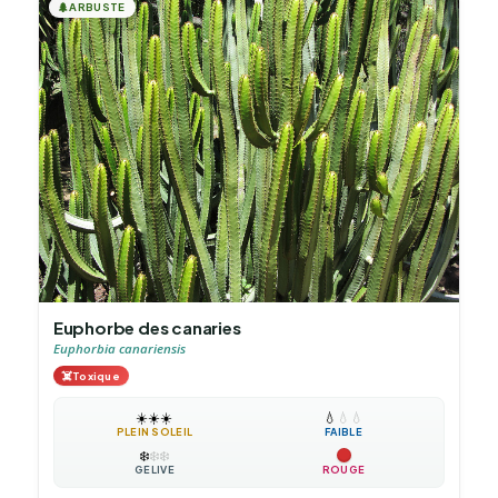
🌲
ARBUSTE
Euphorbe des canaries
Euphorbia canariensis
☠️
Toxique
☀️
☀️
☀️
💧
💧
💧
PLEIN SOLEIL
FAIBLE
❄️
❄️
❄️
GÉLIVE
ROUGE