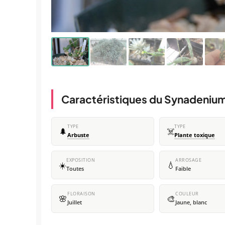
Caractéristiques du Synadeniu
TYPE
TYPE
🌲
☠️
Arbuste
Plante toxique
EXPOSITION
ARROSAGE
☀️
💧
Toutes
Faible
FLORAISON
COULEUR
🌸
🎨
Juillet
Jaune, blanc