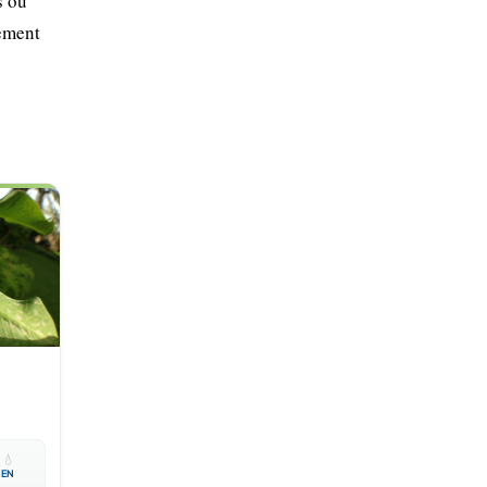
s ou
lement

💧
EN