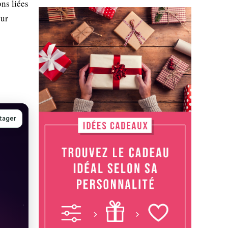
ns liées
eur