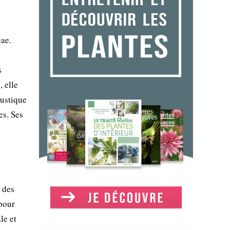
ae.
s
, elle
rustique
es. Ses
 des
 pour
le et