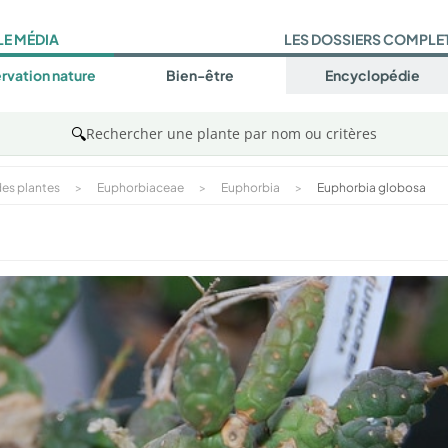
LE MÉDIA
LES DOSSIERS COMPLE
rvation nature
Bien-être
Encyclopédie
🔍
Rechercher une plante par nom ou critères
es plantes
>
Euphorbiaceae
>
Euphorbia
>
Euphorbia globosa