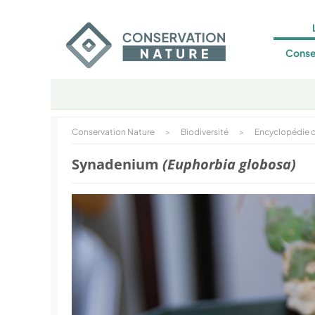
Conse
Conservation Nature
>
Biodiversité
>
Encyclopédie d
Synadenium
(Euphorbia globosa)