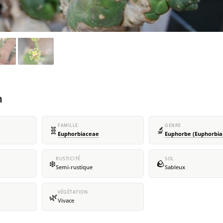
m
FAMILLE
GENRE
🧬
🔬
Euphorbiaceae
Euphorbe (Euphorbia
RUSTICITÉ
SOL
❄️
🪨
Semi-rustique
Sableux
VÉGÉTATION
🌿
Vivace