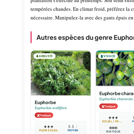
plantation s'effectue au printemps. Son semi-rust
tempérées chaudes. En climat froid, préférez la c
nécessaire. Manipulez-la avec des gants épais en r
Autres espèces du genre Eupho
🌲
ARBUSTE
🪴
VIVACE
Euphorbe chara
Euphorbia characias
Euphorbe
☠️
Toxique
Euphorbia mellifera
☠️
Toxique
☀️
☀️
☀️

SOLEIL / MI-OMBRE
☀️
☀️
☀️
💧
💧
💧
❄️
❄️
❄️
PLEIN SOLEIL
MOYEN
RUSTIQUE