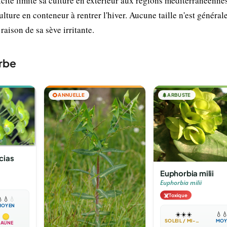
icité limite sa culture en extérieur aux régions méditerranéenne
ulture en conteneur à rentrer l'hiver. Aucune taille n'est généra
aison de sa sève irritante.
rbe
🌻
ANNUELLE
🌲
ARBUSTE
cias
Euphorbia milii
Euphorbia milii
☠️
Toxique

💧
💧
MOYEN
☀️
☀️
☀️
💧

SOLEIL / MI-OMBRE
MOY
JAUNE