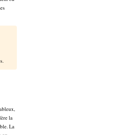
tes
s.
sableux,
lère la
able. La