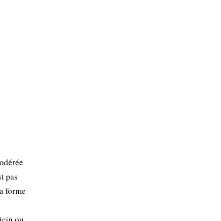
modérée
st pas
sa forme
icin ou