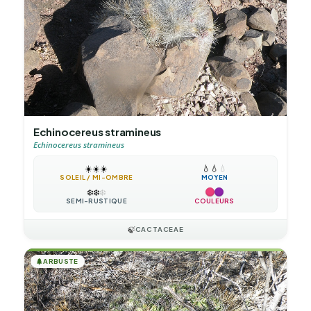
Echinocereus stramineus
Echinocereus stramineus
☀️
☀️
☀️
💧
💧
💧
SOLEIL / MI-OMBRE
MOYEN
❄️
❄️
❄️
SEMI-RUSTIQUE
COULEURS
🍃
CACTACEAE
🌲
ARBUSTE