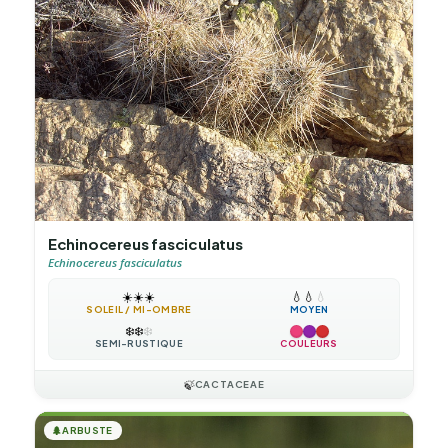
Echinocereus fasciculatus
Echinocereus fasciculatus
☀️
☀️
☀️
💧
💧
💧
SOLEIL / MI-OMBRE
MOYEN
❄️
❄️
❄️
SEMI-RUSTIQUE
COULEURS
🍃
CACTACEAE
🌲
ARBUSTE