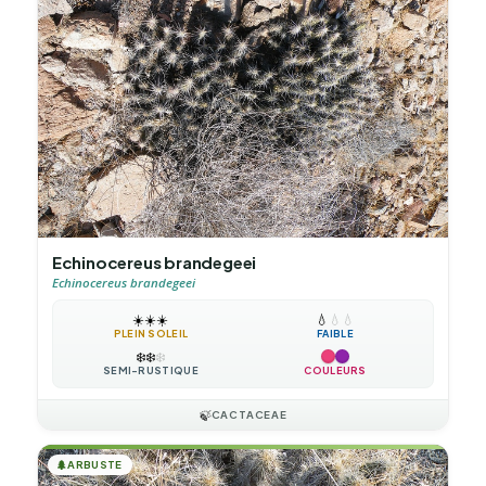
Echinocereus brandegeei
Echinocereus brandegeei
☀️
☀️
☀️
💧
💧
💧
PLEIN SOLEIL
FAIBLE
❄️
❄️
❄️
SEMI-RUSTIQUE
COULEURS
🍃
CACTACEAE
🌲
ARBUSTE