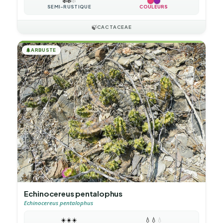
❄️
❄️
❄️
SEMI-RUSTIQUE
COULEURS
🍃
CACTACEAE
🌲
ARBUSTE
Echinocereus pentalophus
Echinocereus pentalophus
☀️
☀️
☀️
💧
💧
💧