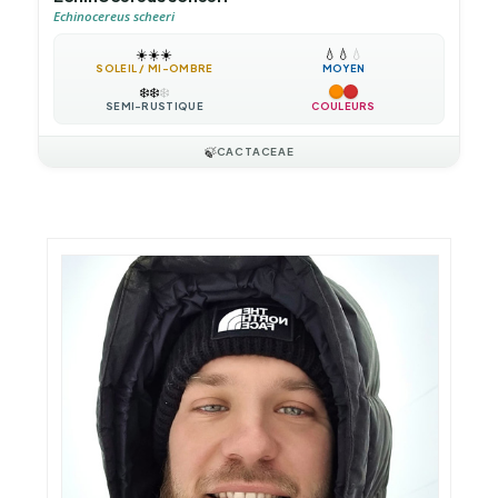
Echinocereus scheeri
☀️
☀️
☀️
💧
💧
💧
SOLEIL / MI-OMBRE
MOYEN
❄️
❄️
❄️
SEMI-RUSTIQUE
COULEURS
🍃
CACTACEAE