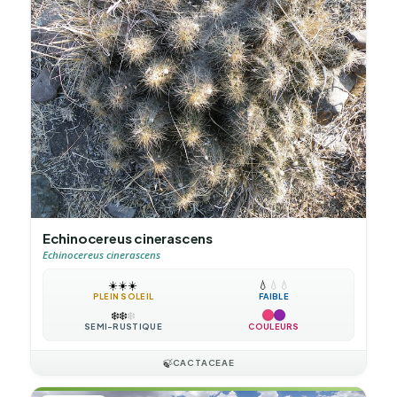
Echinocereus cinerascens
Echinocereus cinerascens
☀️
☀️
☀️
💧
💧
💧
PLEIN SOLEIL
FAIBLE
❄️
❄️
❄️
SEMI-RUSTIQUE
COULEURS
🍃
CACTACEAE