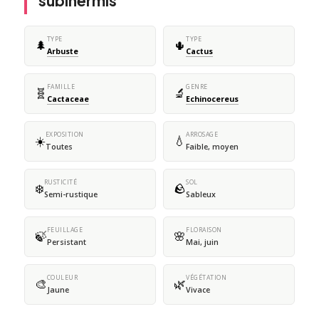
subinermis
TYPE
TYPE
🌲
🌵
Arbuste
Cactus
FAMILLE
GENRE
🧬
🔬
Cactaceae
Echinocereus
EXPOSITION
ARROSAGE
☀️
💧
Toutes
Faible, moyen
RUSTICITÉ
SOL
❄️
🪨
Semi-rustique
Sableux
FEUILLAGE
FLORAISON
🍃
🌸
Persistant
Mai, juin
COULEUR
VÉGÉTATION
🎨
🌿
Jaune
Vivace