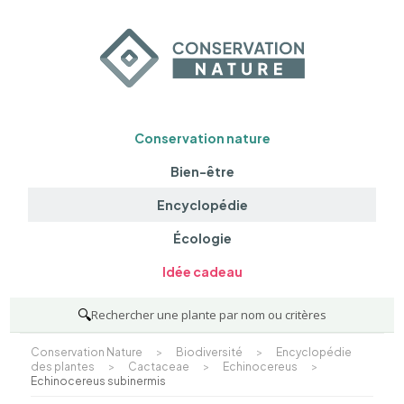
Conservation nature
Bien-être
Encyclopédie
Écologie
Idée cadeau
🔍
Rechercher une plante par nom ou critères
Conservation Nature
>
Biodiversité
>
Encyclopédie
des plantes
>
Cactaceae
>
Echinocereus
>
Echinocereus subinermis