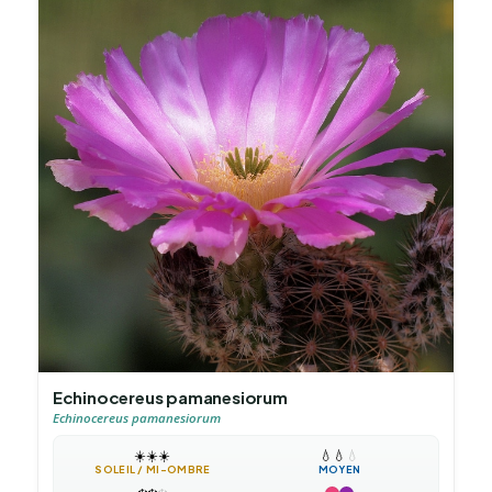
Echinocereus pamanesiorum
Echinocereus pamanesiorum
☀️
☀️
☀️
💧
💧
💧
SOLEIL / MI-OMBRE
MOYEN