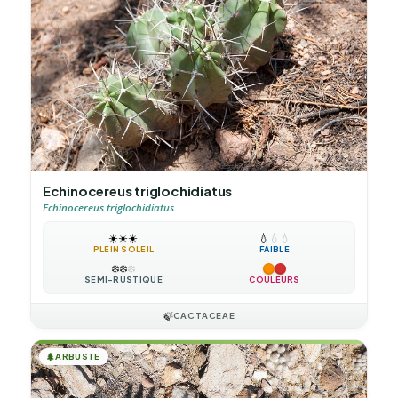
Echinocereus triglochidiatus
Echinocereus triglochidiatus
☀️
☀️
☀️
💧
💧
💧
PLEIN SOLEIL
FAIBLE
❄️
❄️
❄️
SEMI-RUSTIQUE
COULEURS
🍃
CACTACEAE
🌲
ARBUSTE