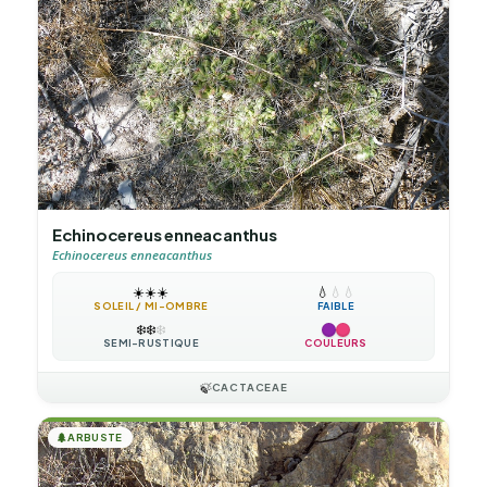
Echinocereus enneacanthus
Echinocereus enneacanthus
☀️
☀️
☀️
💧
💧
💧
SOLEIL / MI-OMBRE
FAIBLE
❄️
❄️
❄️
SEMI-RUSTIQUE
COULEURS
🍃
CACTACEAE
🌲
ARBUSTE