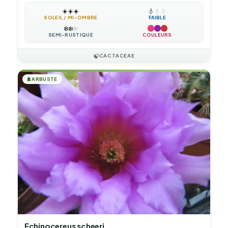
☀️
☀️
☀️
💧
💧
💧
SOLEIL / MI-OMBRE
FAIBLE
❄️
❄️
❄️
SEMI-RUSTIQUE
COULEURS
🍃
CACTACEAE
🌲
ARBUSTE
Echinocereus scheeri