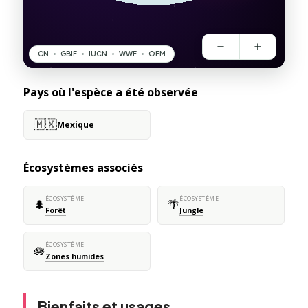
Pays où l'espèce a été observée
🇲🇽
Mexique
Écosystèmes associés
ÉCOSYSTÈME
ÉCOSYSTÈME
🌲
🌴
Forêt
Jungle
ÉCOSYSTÈME
🪷
Zones humides
Bienfaits et usages