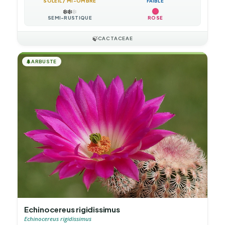
SOLEIL / MI-OMBRE
FAIBLE
❄️
❄️
❄️
SEMI-RUSTIQUE
ROSE
🍃
CACTACEAE
🌲
ARBUSTE
Echinocereus rigidissimus
Echinocereus rigidissimus