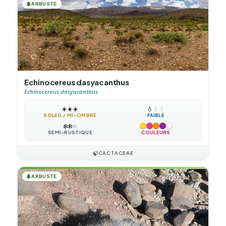
🌲
ARBUSTE
Echinocereus dasyacanthus
Echinocereus dasyacanthus
☀️
☀️
☀️
💧
💧
💧
SOLEIL / MI-OMBRE
FAIBLE
❄️
❄️
❄️
SEMI-RUSTIQUE
COULEURS
🍃
CACTACEAE
🌲
ARBUSTE