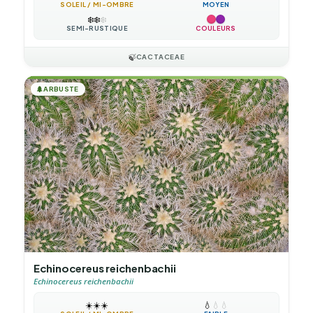
SOLEIL / MI-OMBRE
MOYEN
❄️
❄️
❄️
SEMI-RUSTIQUE
COULEURS
🍃
CACTACEAE
🌲
ARBUSTE
Echinocereus reichenbachii
Echinocereus reichenbachii
☀️
☀️
☀️
💧
💧
💧