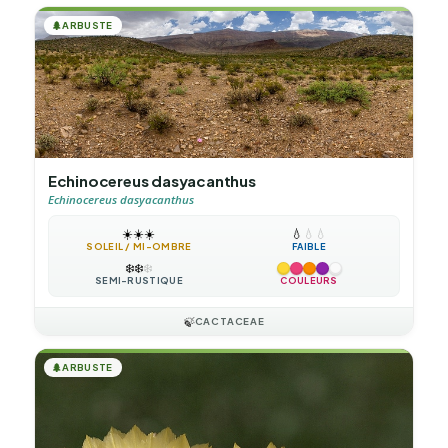
🌲
ARBUSTE
Echinocereus dasyacanthus
Echinocereus dasyacanthus
☀️
☀️
☀️
💧
💧
💧
SOLEIL / MI-OMBRE
FAIBLE
❄️
❄️
❄️
SEMI-RUSTIQUE
COULEURS
🍃
CACTACEAE
🌲
ARBUSTE