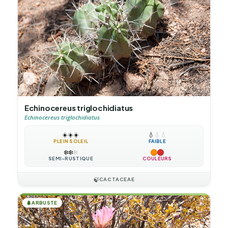
Echinocereus triglochidiatus
Echinocereus triglochidiatus
☀️
☀️
☀️
💧
💧
💧
PLEIN SOLEIL
FAIBLE
❄️
❄️
❄️
SEMI-RUSTIQUE
COULEURS
🍃
CACTACEAE
🌲
ARBUSTE