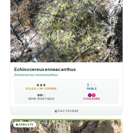
Echinocereus enneacanthus
Echinocereus enneacanthus
☀️
☀️
☀️
💧
💧
💧
SOLEIL / MI-OMBRE
FAIBLE
❄️
❄️
❄️
SEMI-RUSTIQUE
COULEURS
🍃
CACTACEAE
🌲
ARBUSTE