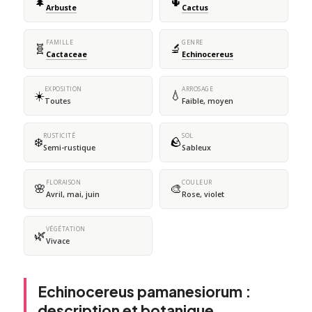
🌲
🌵
Arbuste
Cactus
FAMILLE
GENRE
🧬
🔬
Cactaceae
Echinocereus
EXPOSITION
ARROSAGE
☀️
💧
Toutes
Faible, moyen
RUSTICITÉ
SOL
❄️
🪨
Semi-rustique
Sableux
FLORAISON
COULEUR
🌸
🎨
Avril, mai, juin
Rose, violet
VÉGÉTATION
🌿
Vivace
Echinocereus pamanesiorum :
description et botanique