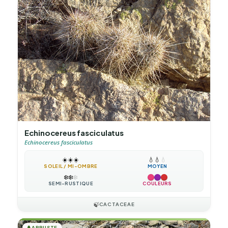
Echinocereus fasciculatus
Echinocereus fasciculatus
☀️
☀️
☀️
💧
💧
💧
SOLEIL / MI-OMBRE
MOYEN
❄️
❄️
❄️
SEMI-RUSTIQUE
COULEURS
🍃
CACTACEAE
🌲
ARBUSTE