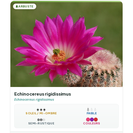
🌲
ARBUSTE
Echinocereus rigidissimus
Echinocereus rigidissimus
☀️
☀️
☀️
💧
💧
💧
SOLEIL / MI-OMBRE
FAIBLE
❄️
❄️
❄️
SEMI-RUSTIQUE
COULEURS