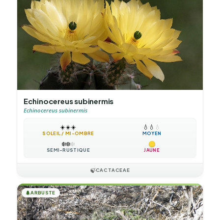
Echinocereus subinermis
Echinocereus subinermis
☀️
☀️
☀️
💧
💧
💧
SOLEIL / MI-OMBRE
MOYEN
❄️
❄️
❄️
SEMI-RUSTIQUE
JAUNE
🍃
CACTACEAE
🌲
ARBUSTE