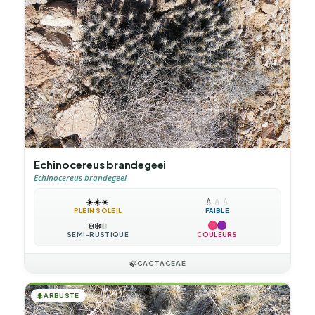
Echinocereus brandegeei
Echinocereus brandegeei
☀️
☀️
☀️
💧
💧
💧
PLEIN SOLEIL
FAIBLE
❄️
❄️
❄️
SEMI-RUSTIQUE
COULEURS
🍃
CACTACEAE
🌲
ARBUSTE