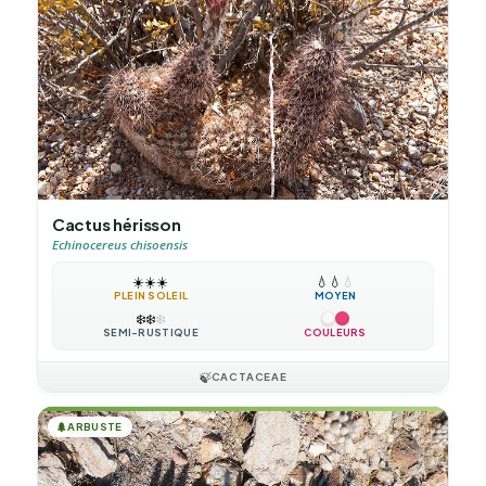
Cactus hérisson
Echinocereus chisoensis
☀️
☀️
☀️
💧
💧
💧
PLEIN SOLEIL
MOYEN
❄️
❄️
❄️
SEMI-RUSTIQUE
COULEURS
🍃
CACTACEAE
🌲
ARBUSTE