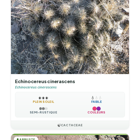
Echinocereus cinerascens
Echinocereus cinerascens
☀️
☀️
☀️
💧
💧
💧
PLEIN SOLEIL
FAIBLE
❄️
❄️
❄️
SEMI-RUSTIQUE
COULEURS
🍃
CACTACEAE
🌲
ARBUSTE