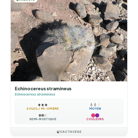
Echinocereus stramineus
Echinocereus stramineus
☀️
☀️
☀️
💧
💧
💧
SOLEIL / MI-OMBRE
MOYEN
❄️
❄️
❄️
SEMI-RUSTIQUE
COULEURS
🍃
CACTACEAE