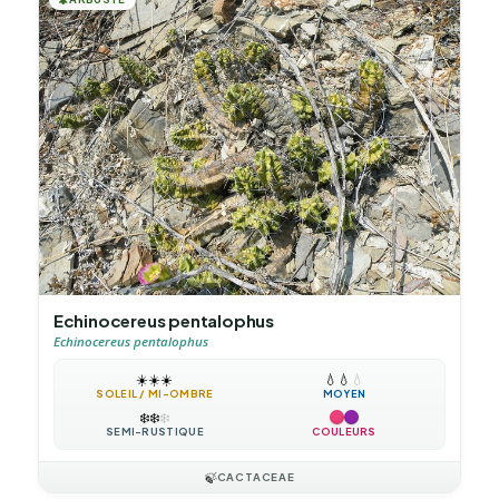
Echinocereus pentalophus
Echinocereus pentalophus
☀️
☀️
☀️
💧
💧
💧
SOLEIL / MI-OMBRE
MOYEN
❄️
❄️
❄️
SEMI-RUSTIQUE
COULEURS
🍃
CACTACEAE