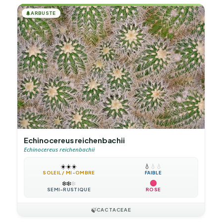
🌲
ARBUSTE
Echinocereus reichenbachii
Echinocereus reichenbachii
☀️
☀️
☀️
💧
💧
💧
SOLEIL / MI-OMBRE
FAIBLE
❄️
❄️
❄️
SEMI-RUSTIQUE
ROSE
🍃
CACTACEAE