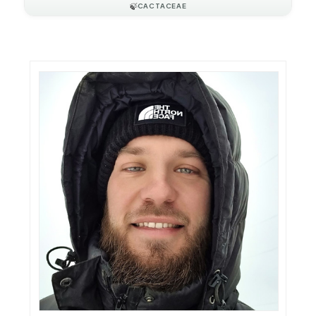
🍃
CACTACEAE