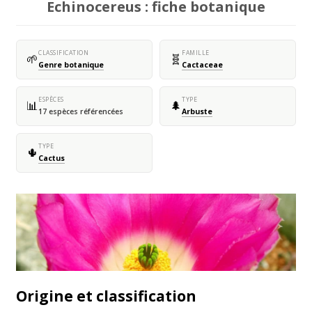
Echinocereus : fiche botanique
CLASSIFICATION
FAMILLE
🌱
🧬
Genre botanique
Cactaceae
ESPÈCES
TYPE
📊
🌲
17 espèces référencées
Arbuste
TYPE
🌵
Cactus
Origine et classification