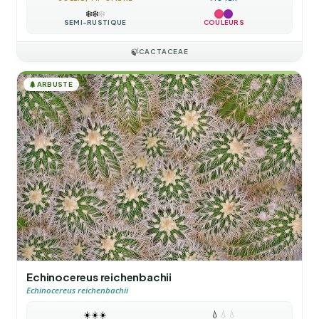
❄️
❄️
❄️
SEMI-RUSTIQUE
COULEURS
🍃
CACTACEAE
🌲
ARBUSTE
Echinocereus reichenbachii
Echinocereus reichenbachii
☀️
☀️
☀️
💧
💧
💧