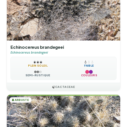
Echinocereus brandegeei
Echinocereus brandegeei
☀️
☀️
☀️
💧
💧
💧
PLEIN SOLEIL
FAIBLE
❄️
❄️
❄️
SEMI-RUSTIQUE
COULEURS
🍃
CACTACEAE
🌲
ARBUSTE