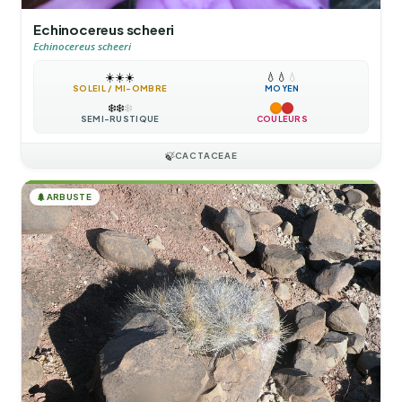
Echinocereus scheeri
Echinocereus scheeri
☀️
☀️
☀️
💧
💧
💧
SOLEIL / MI-OMBRE
MOYEN
❄️
❄️
❄️
SEMI-RUSTIQUE
COULEURS
🍃
CACTACEAE
🌲
ARBUSTE