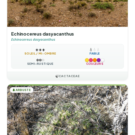
Echinocereus dasyacanthus
Echinocereus dasyacanthus
☀️
☀️
☀️
💧
💧
💧
SOLEIL / MI-OMBRE
FAIBLE
❄️
❄️
❄️
SEMI-RUSTIQUE
COULEURS
🍃
CACTACEAE
🌲
ARBUSTE