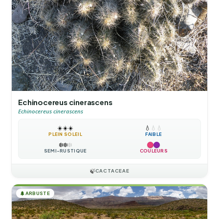
Echinocereus cinerascens
Echinocereus cinerascens
☀️
☀️
☀️
💧
💧
💧
PLEIN SOLEIL
FAIBLE
❄️
❄️
❄️
SEMI-RUSTIQUE
COULEURS
🍃
CACTACEAE
🌲
ARBUSTE