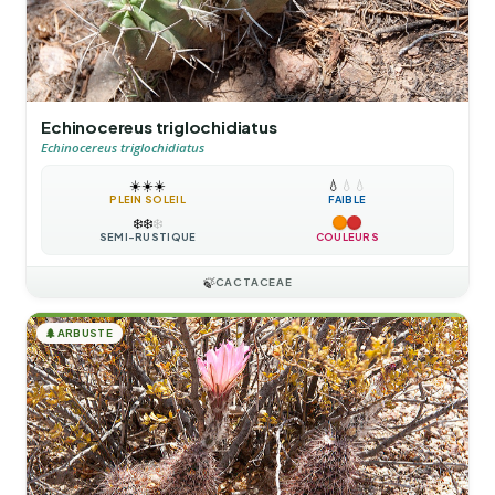
Echinocereus triglochidiatus
Echinocereus triglochidiatus
☀️
☀️
☀️
💧
💧
💧
PLEIN SOLEIL
FAIBLE
❄️
❄️
❄️
SEMI-RUSTIQUE
COULEURS
🍃
CACTACEAE
🌲
ARBUSTE