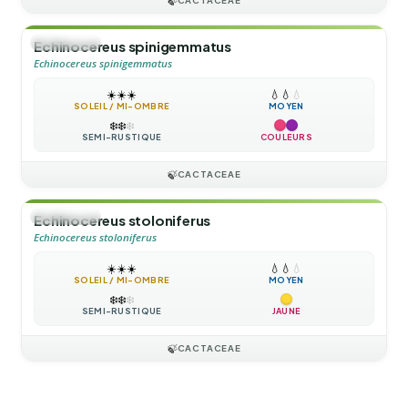
🍃
🌲
ARBUSTE
Echinocereus spinigemmatus
Echinocereus spinigemmatus
☀️
☀️
☀️
💧
💧
💧
SOLEIL / MI-OMBRE
MOYEN
❄️
❄️
❄️
SEMI-RUSTIQUE
COULEURS
🍃
CACTACEAE
🌲
ARBUSTE
Echinocereus stoloniferus
Echinocereus stoloniferus
☀️
☀️
☀️
💧
💧
💧
SOLEIL / MI-OMBRE
MOYEN
❄️
❄️
❄️
SEMI-RUSTIQUE
JAUNE
🍃
CACTACEAE