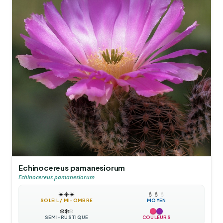
Echinocereus pamanesiorum
Echinocereus pamanesiorum
☀️
☀️
☀️
💧
💧
💧
SOLEIL / MI-OMBRE
MOYEN
❄️
❄️
❄️
SEMI-RUSTIQUE
COULEURS