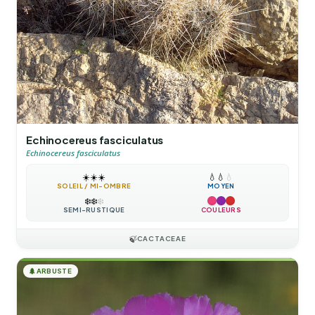
Echinocereus fasciculatus
Echinocereus fasciculatus
☀️
☀️
☀️
💧
💧
💧
SOLEIL / MI-OMBRE
MOYEN
❄️
❄️
❄️
SEMI-RUSTIQUE
COULEURS
🍃
CACTACEAE
🌲
ARBUSTE