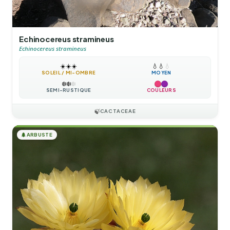
Echinocereus stramineus
Echinocereus stramineus
☀️
☀️
☀️
💧
💧
💧
SOLEIL / MI-OMBRE
MOYEN
❄️
❄️
❄️
SEMI-RUSTIQUE
COULEURS
🍃
CACTACEAE
🌲
ARBUSTE