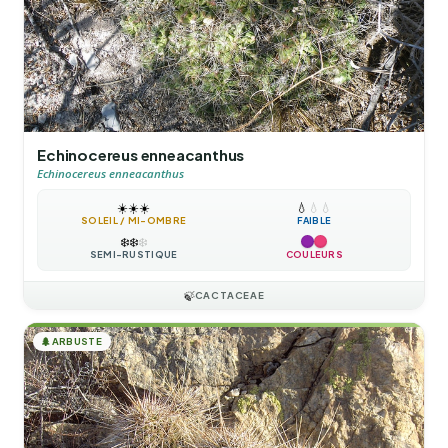
Echinocereus enneacanthus
Echinocereus enneacanthus
☀️
☀️
☀️
💧
💧
💧
SOLEIL / MI-OMBRE
FAIBLE
❄️
❄️
❄️
SEMI-RUSTIQUE
COULEURS
🍃
CACTACEAE
🌲
ARBUSTE