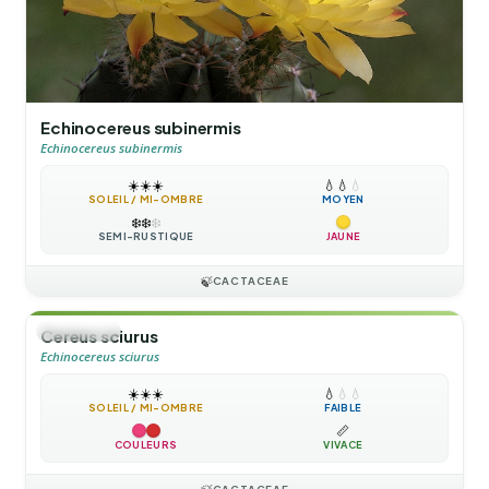
Echinocereus subinermis
Echinocereus subinermis
☀️
☀️
☀️
💧
💧
💧
SOLEIL / MI-OMBRE
MOYEN
❄️
❄️
❄️
SEMI-RUSTIQUE
JAUNE
🍃
CACTACEAE
🌲
ARBUSTE
Cereus sciurus
Echinocereus sciurus
☀️
☀️
☀️
💧
💧
💧
SOLEIL / MI-OMBRE
FAIBLE
📏
COULEURS
VIVACE
CACTACEAE