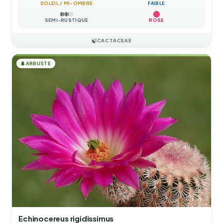
SOLEIL / MI-OMBRE
FAIBLE
❄️
❄️
❄️
SEMI-RUSTIQUE
ROSE
🍃
CACTACEAE
🌲
ARBUSTE
Echinocereus rigidissimus