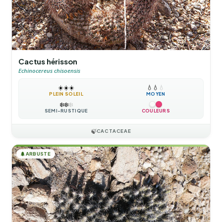
Cactus hérisson
Echinocereus chisoensis
☀️
☀️
☀️
💧
💧
💧
PLEIN SOLEIL
MOYEN
❄️
❄️
❄️
SEMI-RUSTIQUE
COULEURS
🍃
CACTACEAE
🌲
ARBUSTE