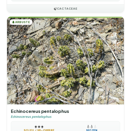
🍃
CACTACEAE
🌲
ARBUSTE
Echinocereus pentalophus
Echinocereus pentalophus
☀️
☀️
☀️
💧
💧
💧
SOLEIL / MI-OMBRE
MOYEN