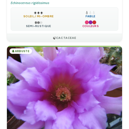
Echinocereus rigidissimus
☀️
☀️
☀️
💧
💧
💧
SOLEIL / MI-OMBRE
FAIBLE
❄️
❄️
❄️
SEMI-RUSTIQUE
COULEURS
🍃
CACTACEAE
🌲
ARBUSTE