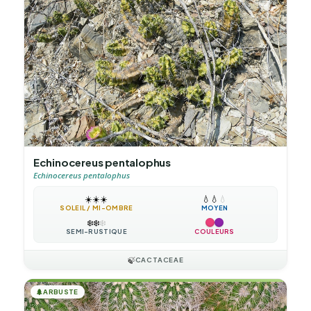
Echinocereus pentalophus
Echinocereus pentalophus
☀️
☀️
☀️
💧
💧
💧
SOLEIL / MI-OMBRE
MOYEN
❄️
❄️
❄️
SEMI-RUSTIQUE
COULEURS
🍃
CACTACEAE
🌲
ARBUSTE