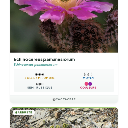
Echinocereus pamanesiorum
Echinocereus pamanesiorum
☀️
☀️
☀️
💧
💧
💧
SOLEIL / MI-OMBRE
MOYEN
❄️
❄️
❄️
SEMI-RUSTIQUE
COULEURS
🍃
CACTACEAE
🌲
ARBUSTE