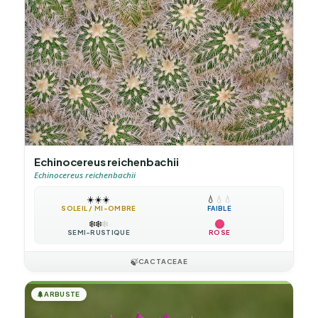
Echinocereus reichenbachii
Echinocereus reichenbachii
☀️
☀️
☀️
💧
💧
💧
SOLEIL / MI-OMBRE
FAIBLE
❄️
❄️
❄️
SEMI-RUSTIQUE
ROSE
🍃
CACTACEAE
🌲
ARBUSTE