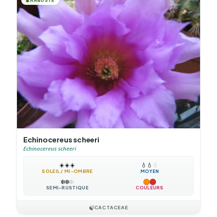
🌲
Echinocereus scheeri
Echinocereus scheeri
☀️
☀️
☀️
💧
💧
💧
SOLEIL / MI-OMBRE
MOYEN
❄️
❄️
❄️
SEMI-RUSTIQUE
COULEURS
🍃
CACTACEAE