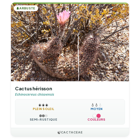
🌲
ARBUSTE
Cactus hérisson
Echinocereus chisoensis
☀️
☀️
☀️
💧
💧
💧
PLEIN SOLEIL
MOYEN
❄️
❄️
❄️
SEMI-RUSTIQUE
COULEURS
🍃
CACTACEAE