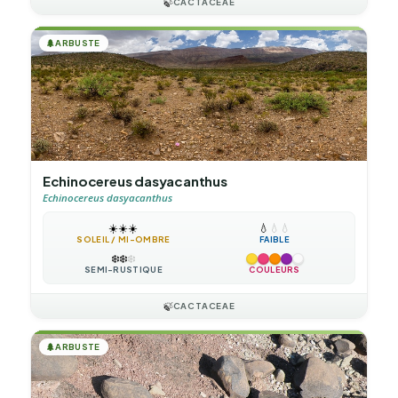
🍃
CACTACEAE
🌲
ARBUSTE
Echinocereus dasyacanthus
Echinocereus dasyacanthus
☀️
☀️
☀️
💧
💧
💧
SOLEIL / MI-OMBRE
FAIBLE
❄️
❄️
❄️
SEMI-RUSTIQUE
COULEURS
🍃
CACTACEAE
🌲
ARBUSTE