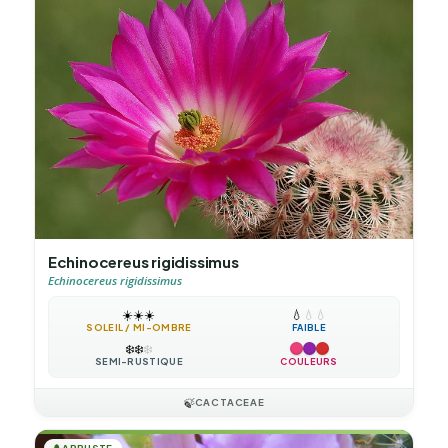
Echinocereus rigidissimus
Echinocereus rigidissimus
☀️
☀️
☀️
💧
💧
💧
SOLEIL / MI-OMBRE
FAIBLE
❄️
❄️
❄️
SEMI-RUSTIQUE
COULEURS
🍃
CACTACEAE
ARBUSTE