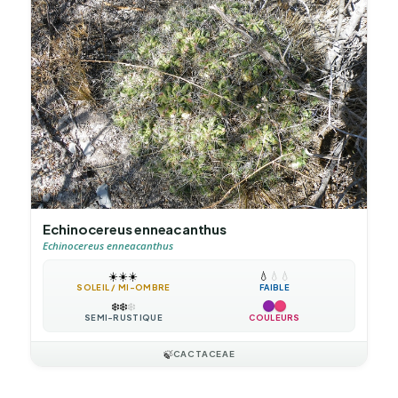
Echinocereus enneacanthus
Echinocereus enneacanthus
☀️
☀️
☀️
💧
💧
💧
SOLEIL / MI-OMBRE
FAIBLE
❄️
❄️
❄️
SEMI-RUSTIQUE
COULEURS
🍃
CACTACEAE