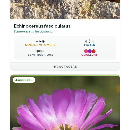
Echinocereus fasciculatus
Echinocereus fasciculatus
☀️
☀️
☀️
💧
💧
💧
SOLEIL / MI-OMBRE
MOYEN
❄️
❄️
❄️
SEMI-RUSTIQUE
COULEURS
🍃
CACTACEAE
🌲
ARBUSTE