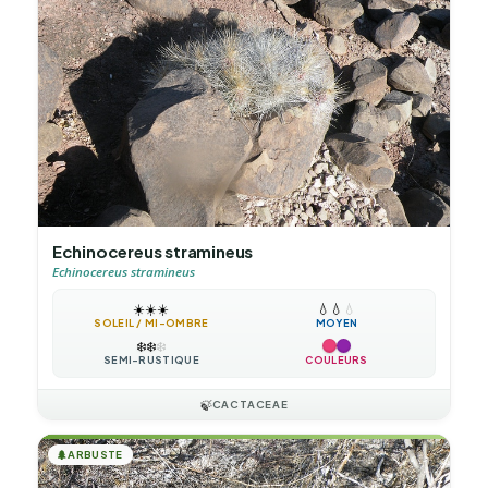
Echinocereus stramineus
Echinocereus stramineus
☀️
☀️
☀️
💧
💧
💧
SOLEIL / MI-OMBRE
MOYEN
❄️
❄️
❄️
SEMI-RUSTIQUE
COULEURS
🍃
CACTACEAE
🌲
ARBUSTE