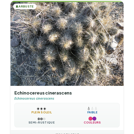
🌲
ARBUSTE
Echinocereus cinerascens
Echinocereus cinerascens
☀️
☀️
☀️
💧
💧
💧
PLEIN SOLEIL
FAIBLE
❄️
❄️
❄️
SEMI-RUSTIQUE
COULEURS