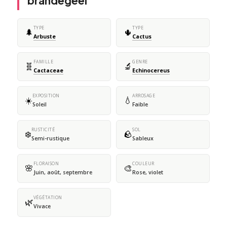
brandegeei
TYPE
TYPE
🌲
🌵
Arbuste
Cactus
FAMILLE
GENRE
🧬
🔬
Cactaceae
Echinocereus
EXPOSITION
ARROSAGE
☀️
💧
Soleil
Faible
RUSTICITÉ
SOL
❄️
🪨
Semi-rustique
Sableux
FLORAISON
COULEUR
🌸
🎨
Juin, août, septembre
Rose, violet
VÉGÉTATION
🌿
Vivace