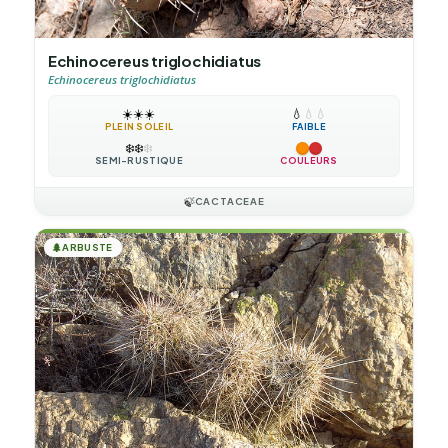
Echinocereus triglochidiatus
Echinocereus triglochidiatus
☀️
☀️
☀️
💧
💧
💧
PLEIN SOLEIL
FAIBLE
❄️
❄️
❄️
SEMI-RUSTIQUE
COULEURS
🍃
CACTACEAE
🌲
ARBUSTE