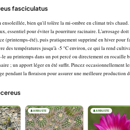
reus fasciculatus
ensoleillée, bien qu'il tolère la mi-ombre en climat très chaud.
ux, essentiel pour éviter la pourriture racinaire. L'arrosage doit 
ce (printemps-été), puis pratiquement supprimé en hiver pour f
lère des températures jusqu'à -5 °C environ, ce qui la rend cultiv
z-le au printemps dans un pot percé ou directement en rocaille b
aire ; un apport léger en été suffit. Pincez occasionnellement le
age pendant la floraison pour assurer une meilleure production de
ocereus
🌲
ARBUSTE
🌲
ARBUSTE