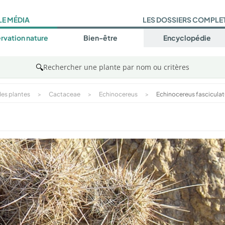
LE MÉDIA
LES DOSSIERS COMPLE
rvation nature
Bien-être
Encyclopédie
🔍
Rechercher une plante par nom ou critères
es plantes
>
Cactaceae
>
Echinocereus
>
Echinocereus fascicula