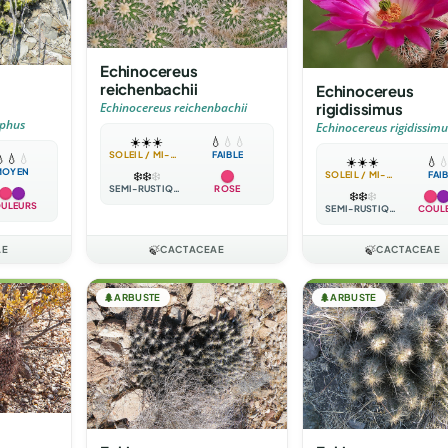
Echinocereus
reichenbachii
Echinocereus
rigidissimus
Echinocereus reichenbachii
ophus
Echinocereus rigidissimu
☀️
☀️
☀️
💧
💧
💧
SOLEIL / MI-OMBRE
FAIBLE

💧
💧
☀️
☀️
☀️
💧

MOYEN
❄️
❄️
❄️
SOLEIL / MI-OMBRE
FAI
SEMI-RUSTIQUE
ROSE
❄️
❄️
❄️
ULEURS
SEMI-RUSTIQUE
COUL
AE
🍃
CACTACEAE
🍃
CACTACEAE
🌲
ARBUSTE
🌲
ARBUSTE