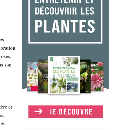
e
es
loration
roses,
ns son
ère et
es,
 et