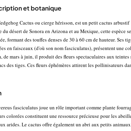
cription et botanique
dgehog Cactus ou cierge hérisson, est un petit cactus arbustif
re du désert de Sonora en Arizona et au Mexique, cette espèce s
ée, formant des touffes denses de 30 à 60 cm de hauteur. Ses tig
ées en faisceaux (d'où son nom fasciculatus), présentent une co
n, de mars à juin, il produit des fleurs spectaculaires aux teintes 
ncs des tiges. Ces fleurs éphémères attirent les pollinisateurs da
n
ereus fasciculatus joue un rôle important comme plante fourrag
urs colorées constituent une ressource précieuse pour les abeill
ieux arides. Le cactus offre également un abri aux petits animaux