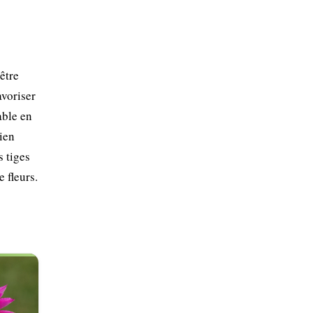
être
avoriser
able en
ien
s tiges
 fleurs.