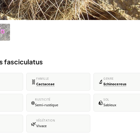
s fasciculatus
FAMILLE
GENRE
🧬
🔬
Cactaceae
Echinocereus
RUSTICITÉ
SOL
❄️
🪨
Semi-rustique
Sableux
VÉGÉTATION
🌿
Vivace