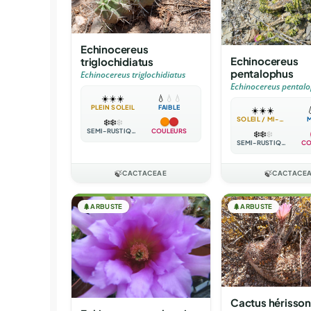
Echinocereus
Echinocereus
triglochidiatus
pentalophus
Echinocereus triglochidiatus
Echinocereus pental
☀️
☀️
☀️
💧
💧
💧
PLEIN SOLEIL
FAIBLE
☀️
☀️
☀️

SOLEIL / MI-OMBRE
❄️
❄️
❄️
SEMI-RUSTIQUE
COULEURS
❄️
❄️
❄️
SEMI-RUSTIQUE
CO
🍃
CACTACEAE
🍃
CACTACE
🌲
ARBUSTE
🌲
ARBUSTE
Cactus hérisson