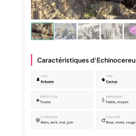
Caractéristiques d'Echinocereu
TYPE
TYPE
🌲
🌵
Arbuste
Cactus
EXPOSITION
ARROSAGE
☀️
💧
Toutes
Faible, moyen
FLORAISON
COULEUR
🌸
🎨
Mars, avril, mai, juin
Rose, violet, rouge