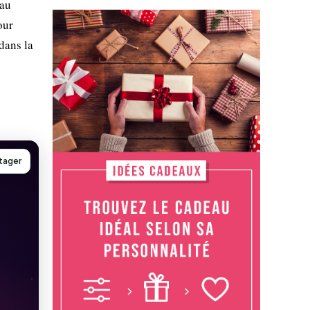
 au
our
dans la