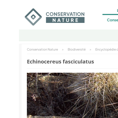
Conse
Conservation Nature
>
Biodiversité
>
Encyclopédie d
Echinocereus fasciculatus