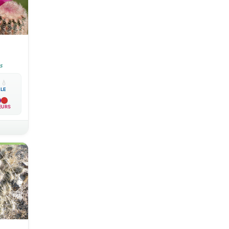
s

💧
BLE
EURS