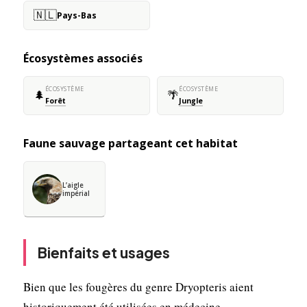
🇳🇱
Pays-Bas
Écosystèmes associés
ÉCOSYSTÈME
ÉCOSYSTÈME
🌲
🌴
Forêt
Jungle
Faune sauvage partageant cet habitat
L’aigle
impérial
Bienfaits et usages
Bien que les fougères du genre Dryopteris aient
historiquement été utilisées en médecine