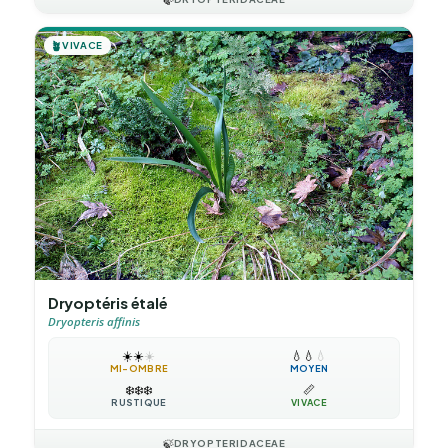
🪴
VIVACE
Dryoptéris étalé
Dryopteris affinis
☀️
☀️
☀️
💧
💧
💧
MI-OMBRE
MOYEN
❄️
❄️
❄️
📏
RUSTIQUE
VIVACE
🍃
DRYOPTERIDACEAE