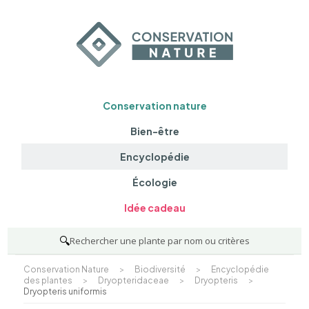
Conservation nature
Bien-être
Encyclopédie
Écologie
Idée cadeau
🔍
Rechercher une plante par nom ou critères
Conservation Nature
>
Biodiversité
>
Encyclopédie
des plantes
>
Dryopteridaceae
>
Dryopteris
>
Dryopteris uniformis