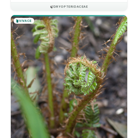
🍃
DRYOPTERIDACEAE
🪴
VIVACE