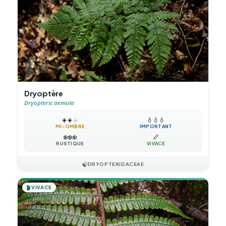
Dryoptère
Dryopteris aemula
☀️
☀️
☀️
💧
💧
💧
MI-OMBRE
IMPORTANT
❄️
❄️
❄️
📏
RUSTIQUE
VIVACE
🍃
DRYOPTERIDACEAE
🪴
VIVACE