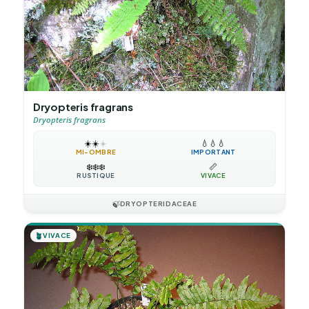
Dryopteris fragrans
Dryopteris fragrans
☀️
☀️
☀️
💧
💧
💧
MI-OMBRE
IMPORTANT
❄️
❄️
❄️
📏
RUSTIQUE
VIVACE
🍃
DRYOPTERIDACEAE
🪴
VIVACE