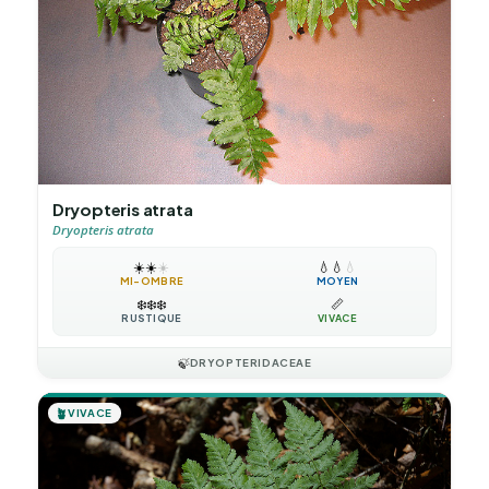
Dryopteris atrata
Dryopteris atrata
☀️
☀️
☀️
💧
💧
💧
MI-OMBRE
MOYEN
❄️
❄️
❄️
📏
RUSTIQUE
VIVACE
🍃
DRYOPTERIDACEAE
🪴
VIVACE