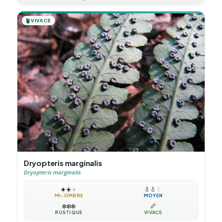
🪴
VIVACE
Dryopteris marginalis
Dryopteris marginalis
☀️
☀️
☀️
💧
💧
💧
MI-OMBRE
MOYEN
❄️
❄️
❄️
📏
RUSTIQUE
VIVACE