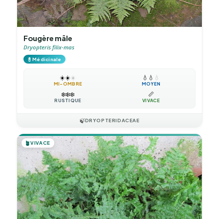
Fougère mâle
Dryopteris filix-mas
💊
Médicinale
☀️
☀️
☀️
💧
💧
💧
MI-OMBRE
MOYEN
❄️
❄️
❄️
📏
RUSTIQUE
VIVACE
🍃
DRYOPTERIDACEAE
🪴
VIVACE