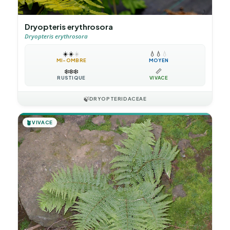
Dryopteris erythrosora
Dryopteris erythrosora
☀️
☀️
☀️
💧
💧
💧
MI-OMBRE
MOYEN
❄️
❄️
❄️
📏
RUSTIQUE
VIVACE
🍃
DRYOPTERIDACEAE
🪴
VIVACE