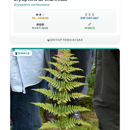
Dryopteris carthusiana
☀️
☀️
☀️
💧
💧
💧
MI-OMBRE
IMPORTANT
❄️
❄️
❄️
📏
RUSTIQUE
VIVACE
🍃
DRYOPTERIDACEAE
🪴
VIVACE