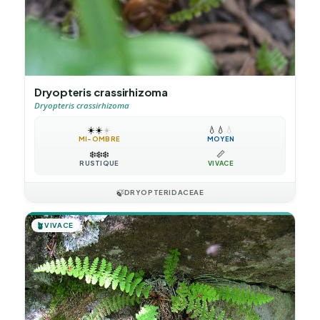
Dryopteris crassirhizoma
Dryopteris crassirhizoma
☀️
☀️
☀️
💧
💧
💧
MI-OMBRE
MOYEN
❄️
❄️
❄️
📏
RUSTIQUE
VIVACE
🍃
DRYOPTERIDACEAE
🪴
VIVACE