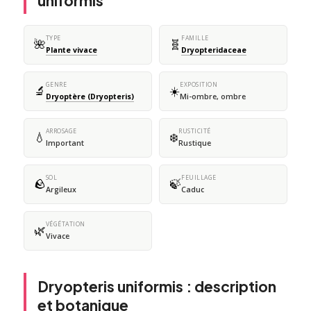
uniformis
TYPE
FAMILLE
🌺
🧬
Plante vivace
Dryopteridaceae
GENRE
EXPOSITION
🔬
☀️
Dryoptère (Dryopteris)
Mi-ombre, ombre
ARROSAGE
RUSTICITÉ
💧
❄️
Important
Rustique
SOL
FEUILLAGE
🪨
🍃
Argileux
Caduc
VÉGÉTATION
🌿
Vivace
Dryopteris uniformis : description
et botanique