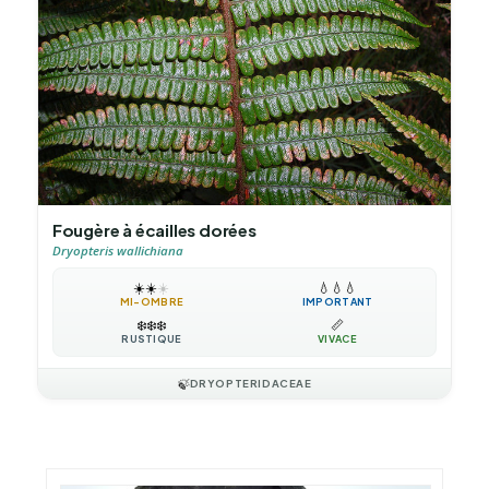
Fougère à écailles dorées
Dryopteris wallichiana
☀️
☀️
☀️
💧
💧
💧
MI-OMBRE
IMPORTANT
❄️
❄️
❄️
📏
RUSTIQUE
VIVACE
🍃
DRYOPTERIDACEAE