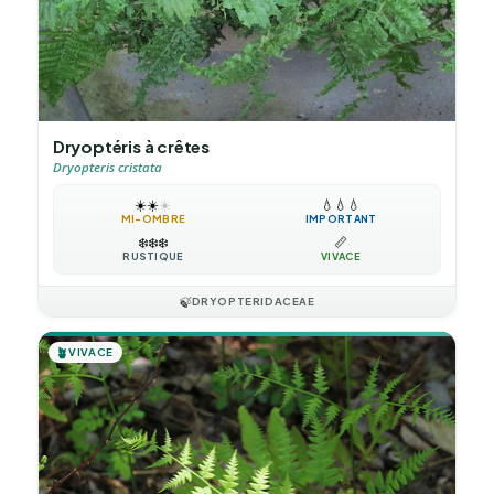
Dryoptéris à crêtes
Dryopteris cristata
☀️
☀️
☀️
💧
💧
💧
MI-OMBRE
IMPORTANT
❄️
❄️
❄️
📏
RUSTIQUE
VIVACE
🍃
DRYOPTERIDACEAE
🪴
VIVACE