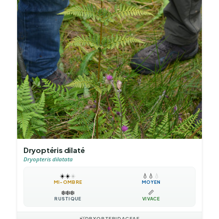
Dryoptéris dilaté
Dryopteris dilatata
☀️
☀️
☀️
💧
💧
💧
MI-OMBRE
MOYEN
❄️
❄️
❄️
📏
RUSTIQUE
VIVACE
🍃
DRYOPTERIDACEAE