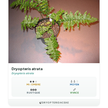
Dryopteris atrata
Dryopteris atrata
☀️
☀️
☀️
💧
💧
💧
MI-OMBRE
MOYEN
❄️
❄️
❄️
📏
RUSTIQUE
VIVACE
🍃
DRYOPTERIDACEAE