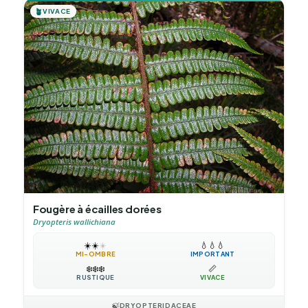
🪴
VIVACE
Fougère à écailles dorées
Dryopteris wallichiana
☀️
☀️
☀️
💧
💧
💧
MI-OMBRE
IMPORTANT
❄️
❄️
❄️
📏
RUSTIQUE
VIVACE
🍃
DRYOPTERIDACEAE