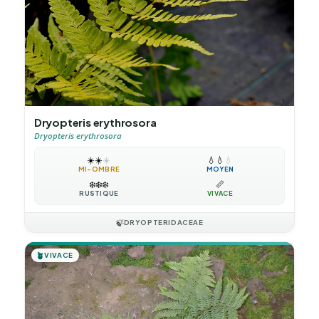
Dryopteris erythrosora
Dryopteris erythrosora
☀️
☀️
☀️
💧
💧
💧
MI-OMBRE
MOYEN
❄️
❄️
❄️
📏
RUSTIQUE
VIVACE
🍃
DRYOPTERIDACEAE
🪴
VIVACE