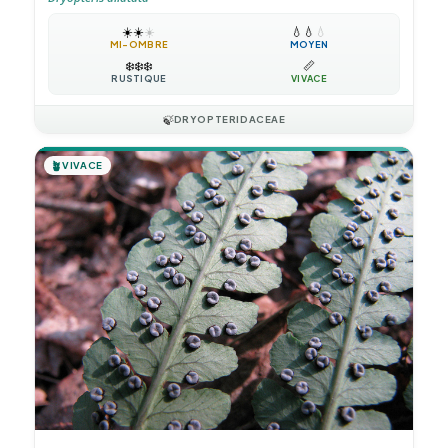
☀️
☀️
☀️
💧
💧
💧
MI-OMBRE
MOYEN
❄️
❄️
❄️
📏
RUSTIQUE
VIVACE
🍃
DRYOPTERIDACEAE
🪴
VIVACE