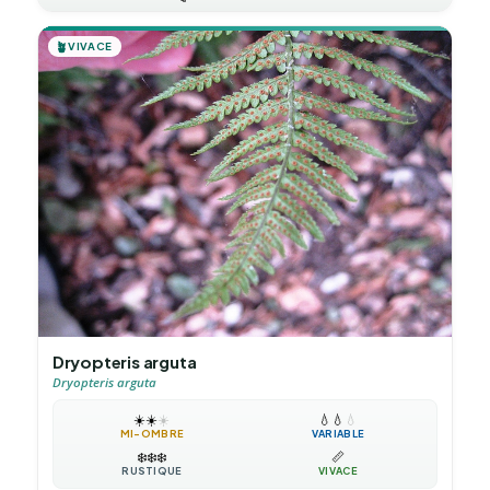
🪴
VIVACE
Dryopteris arguta
Dryopteris arguta
☀️
☀️
☀️
💧
💧
💧
MI-OMBRE
VARIABLE
❄️
❄️
❄️
📏
RUSTIQUE
VIVACE