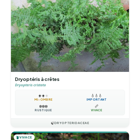
Dryoptéris à crêtes
Dryopteris cristata
☀️
☀️
☀️
💧
💧
💧
MI-OMBRE
IMPORTANT
❄️
❄️
❄️
📏
RUSTIQUE
VIVACE
🍃
DRYOPTERIDACEAE
🪴
VIVACE