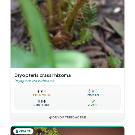
Dryopteris crassirhizoma
Dryopteris crassirhizoma
☀️
☀️
☀️
💧
💧
💧
MI-OMBRE
MOYEN
❄️
❄️
❄️
📏
RUSTIQUE
VIVACE
🍃
DRYOPTERIDACEAE
🪴
VIVACE