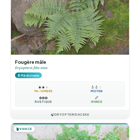
Fougère mâle
Dryopteris filix-mas
💊
Médicinale
☀️
☀️
☀️
💧
💧
💧
MI-OMBRE
MOYEN
❄️
❄️
❄️
📏
RUSTIQUE
VIVACE
🍃
DRYOPTERIDACEAE
🪴
VIVACE