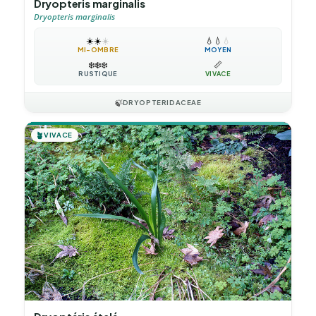
Dryopteris marginalis
Dryopteris marginalis
☀️
☀️
☀️
💧
💧
💧
MI-OMBRE
MOYEN
❄️
❄️
❄️
📏
RUSTIQUE
VIVACE
🍃
DRYOPTERIDACEAE
🪴
VIVACE