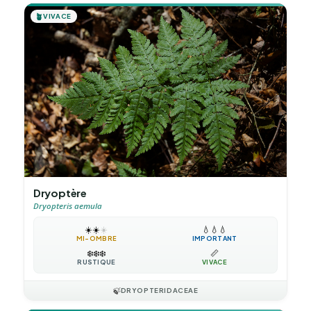
🪴
VIVACE
Dryoptère
Dryopteris aemula
☀️
☀️
☀️
💧
💧
💧
MI-OMBRE
IMPORTANT
❄️
❄️
❄️
📏
RUSTIQUE
VIVACE
🍃
DRYOPTERIDACEAE