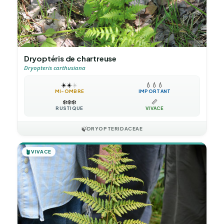
Dryoptéris de chartreuse
Dryopteris carthusiana
☀️
☀️
☀️
💧
💧
💧
MI-OMBRE
IMPORTANT
❄️
❄️
❄️
📏
RUSTIQUE
VIVACE
🍃
DRYOPTERIDACEAE
🪴
VIVACE