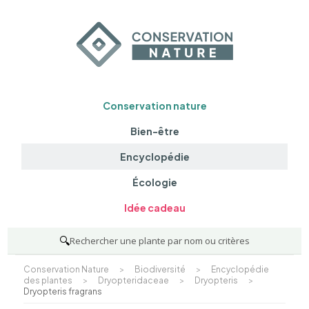
Conservation nature
Bien-être
Encyclopédie
Écologie
Idée cadeau
🔍
Rechercher une plante par nom ou critères
Conservation Nature
>
Biodiversité
>
Encyclopédie
des plantes
>
Dryopteridaceae
>
Dryopteris
>
Dryopteris fragrans