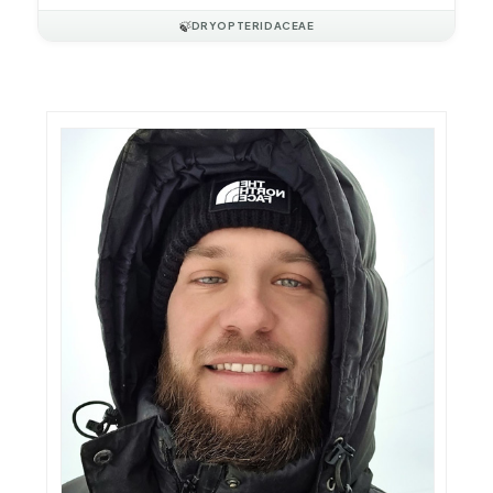
🍃
DRYOPTERIDACEAE