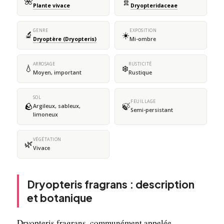
🌺
🧬
Plante vivace
Dryopteridaceae
GENRE
EXPOSITION
🔬
☀️
Dryoptère (Dryopteris)
Mi-ombre
ARROSAGE
RUSTICITÉ
💧
❄️
Moyen, important
Rustique
SOL
FEUILLAGE
🪨
🍃
Argileux, sableux,
Semi-persistant
limoneux
VÉGÉTATION
🌿
Vivace
Dryopteris fragrans : description
et botanique
Dryopteris fragrans, communément appelée