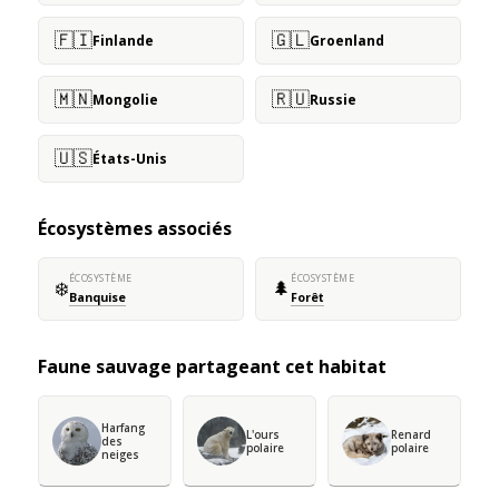
🇫🇮
🇬🇱
Finlande
Groenland
🇲🇳
🇷🇺
Mongolie
Russie
🇺🇸
États-Unis
Écosystèmes associés
ÉCOSYSTÈME
ÉCOSYSTÈME
❄️
🌲
Banquise
Forêt
Faune sauvage partageant cet habitat
Harfang
L'ours
Renard
des
polaire
polaire
neiges