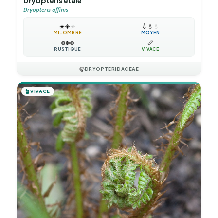
Dryoptéris étalé
Dryopteris affinis
☀️
☀️
☀️
💧
💧
💧
MI-OMBRE
MOYEN
❄️
❄️
❄️
📏
RUSTIQUE
VIVACE
🍃
DRYOPTERIDACEAE
🪴
VIVACE