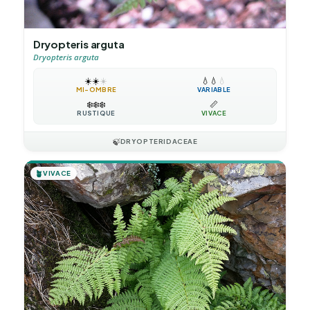
Dryopteris arguta
Dryopteris arguta
☀️
☀️
☀️
💧
💧
💧
MI-OMBRE
VARIABLE
❄️
❄️
❄️
📏
RUSTIQUE
VIVACE
🍃
DRYOPTERIDACEAE
🪴
VIVACE