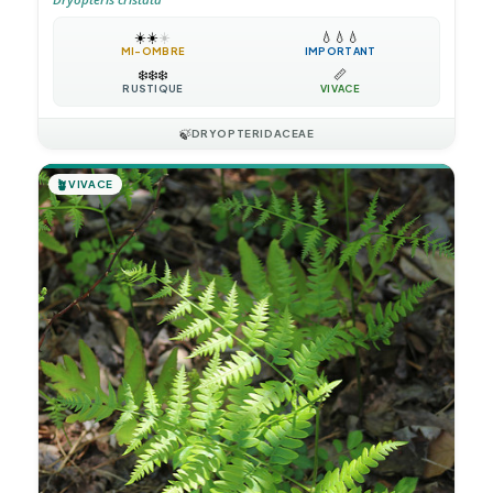
☀️
☀️
☀️
💧
💧
💧
MI-OMBRE
IMPORTANT
❄️
❄️
❄️
📏
RUSTIQUE
VIVACE
🍃
DRYOPTERIDACEAE
🪴
VIVACE