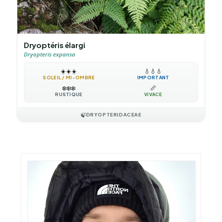
Dryoptéris élargi
Dryopteris expansa
☀️
☀️
☀️
💧
💧
💧
SOLEIL / MI-OMBRE
IMPORTANT
❄️
❄️
❄️
📏
RUSTIQUE
VIVACE
🍃
DRYOPTERIDACEAE