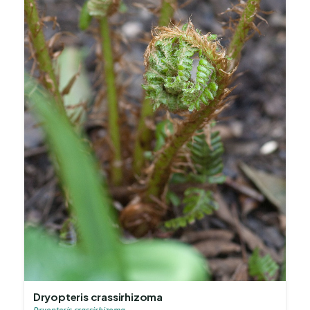
Dryopteris crassirhizoma
Dryopteris crassirhizoma