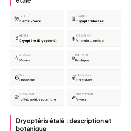
étalé
TYPE
FAMILLE
🌺
🧬
Plante vivace
Dryopteridaceae
GENRE
EXPOSITION
🔬
☀️
Dryoptère (Dryopteris)
Mi-ombre, ombre
ARROSAGE
RUSTICITÉ
💧
❄️
Moyen
Rustique
SOL
FEUILLAGE
🪨
🍃
Limoneux
Persistant
FLORAISON
VÉGÉTATION
🌸
🌿
Juillet, août, septembre
Vivace
Dryoptéris étalé : description et
botanique