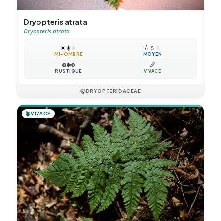
Dryopteris atrata
Dryopteris atrata
☀️
☀️
☀️
💧
💧
💧
MI-OMBRE
MOYEN
❄️
❄️
❄️
📏
RUSTIQUE
VIVACE
🍃
DRYOPTERIDACEAE
🪴
VIVACE