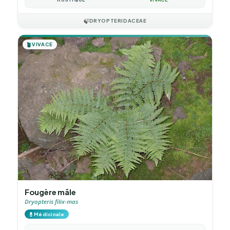
🍃
DRYOPTERIDACEAE
🪴
VIVACE
Fougère mâle
Dryopteris filix-mas
💊
Médicinale