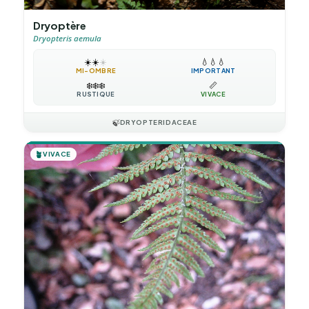
Dryoptère
Dryopteris aemula
☀️
☀️
☀️
💧
💧
💧
MI-OMBRE
IMPORTANT
❄️
❄️
❄️
📏
RUSTIQUE
VIVACE
🍃
DRYOPTERIDACEAE
🪴
VIVACE