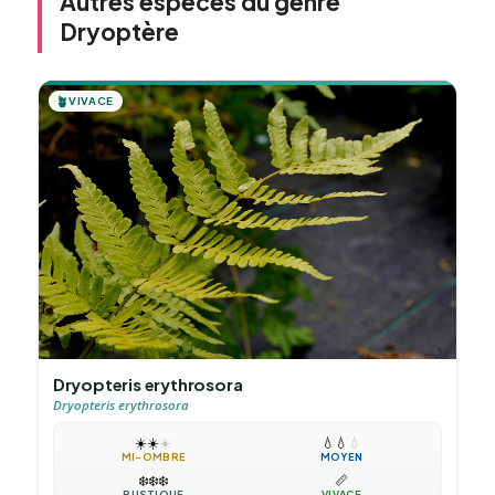
Autres espèces du genre
Dryoptère
🪴
VIVACE
Dryopteris erythrosora
Dryopteris erythrosora
☀️
☀️
☀️
💧
💧
💧
MI-OMBRE
MOYEN
❄️
❄️
❄️
📏
RUSTIQUE
VIVACE