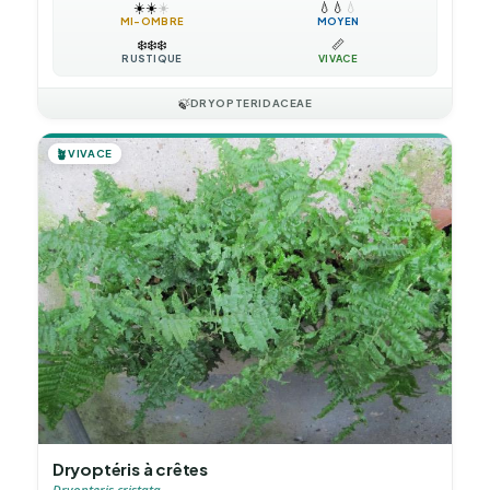
☀️
☀️
☀️
💧
💧
💧
MI-OMBRE
MOYEN
❄️
❄️
❄️
📏
RUSTIQUE
VIVACE
🍃
DRYOPTERIDACEAE
🪴
VIVACE
Dryoptéris à crêtes
Dryopteris cristata