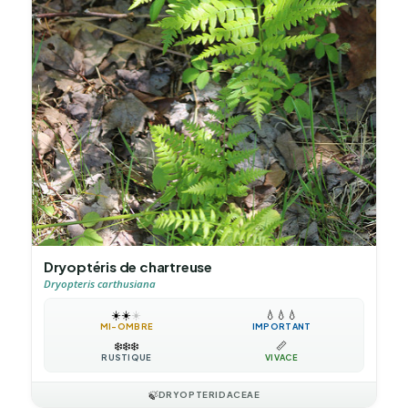
Dryoptéris de chartreuse
Dryopteris carthusiana
☀️
☀️
☀️
💧
💧
💧
MI-OMBRE
IMPORTANT
❄️
❄️
❄️
📏
RUSTIQUE
VIVACE
🍃
DRYOPTERIDACEAE