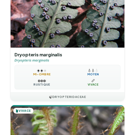
Dryopteris marginalis
Dryopteris marginalis
☀️
☀️
☀️
💧
💧
💧
MI-OMBRE
MOYEN
❄️
❄️
❄️
📏
RUSTIQUE
VIVACE
🍃
DRYOPTERIDACEAE
🪴
VIVACE