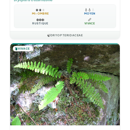
☀️
☀️
☀️
💧
💧
💧
MI-OMBRE
MOYEN
❄️
❄️
❄️
📏
RUSTIQUE
VIVACE
🍃
DRYOPTERIDACEAE
🪴
VIVACE