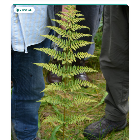
🪴
VIVACE