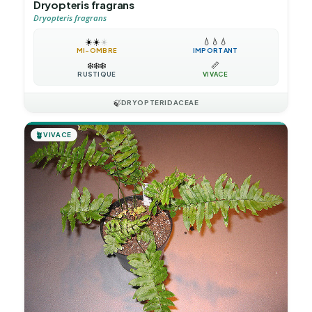
Dryopteris fragrans
Dryopteris fragrans
☀️
☀️
☀️
💧
💧
💧
MI-OMBRE
IMPORTANT
❄️
❄️
❄️
📏
RUSTIQUE
VIVACE
🍃
DRYOPTERIDACEAE
🪴
VIVACE