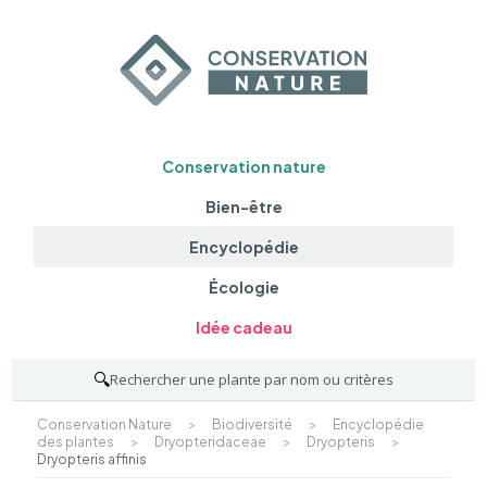
Conservation nature
Bien-être
Encyclopédie
Écologie
Idée cadeau
🔍
Rechercher une plante par nom ou critères
Conservation Nature
>
Biodiversité
>
Encyclopédie
des plantes
>
Dryopteridaceae
>
Dryopteris
>
Dryopteris affinis