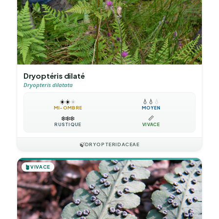
Dryoptéris dilaté
Dryopteris dilatata
☀️
☀️
☀️
💧
💧
💧
MI-OMBRE
MOYEN
❄️
❄️
❄️
📏
RUSTIQUE
VIVACE
🍃
DRYOPTERIDACEAE
🪴
VIVACE