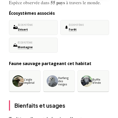
55 pays
Espèce observée dans
à travers le monde.
Écosystèmes associés
ÉCOSYSTÈME
ÉCOSYSTÈME
🏜️
🌲
Désert
Forêt
ÉCOSYSTÈME
⛰️
Montagne
Faune sauvage partageant cet habitat
Harfang
L’aigle
Buffle
des
impérial
d'Inde
neiges
Bienfaits et usages