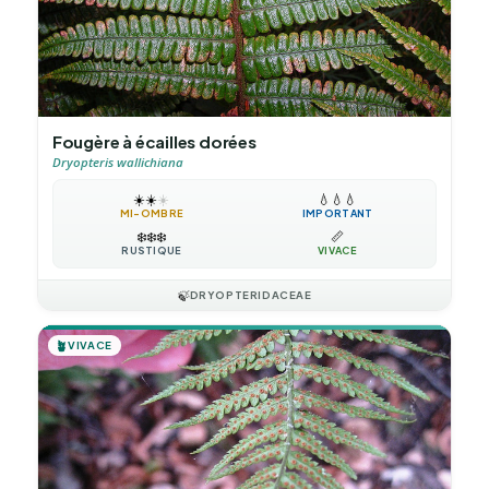
Fougère à écailles dorées
Dryopteris wallichiana
☀️
☀️
☀️
💧
💧
💧
MI-OMBRE
IMPORTANT
❄️
❄️
❄️
📏
RUSTIQUE
VIVACE
🍃
DRYOPTERIDACEAE
🪴
VIVACE