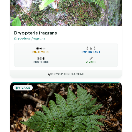
Dryopteris fragrans
Dryopteris fragrans
☀️
☀️
☀️
💧
💧
💧
MI-OMBRE
IMPORTANT
❄️
❄️
❄️
📏
RUSTIQUE
VIVACE
🍃
DRYOPTERIDACEAE
🪴
VIVACE