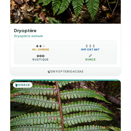
Dryoptère
Dryopteris aemula
☀️
☀️
☀️
💧
💧
💧
MI-OMBRE
IMPORTANT
❄️
❄️
❄️
📏
RUSTIQUE
VIVACE
🍃
DRYOPTERIDACEAE
🪴
VIVACE