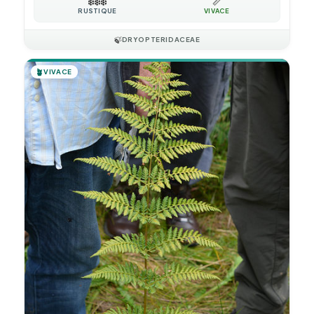
❄️
❄️
❄️
📏
RUSTIQUE
VIVACE
🍃
DRYOPTERIDACEAE
🪴
VIVACE