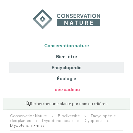
Conservation nature
Bien-être
Encyclopédie
Écologie
Idée cadeau
🔍
Rechercher une plante par nom ou critères
Conservation Nature
>
Biodiversité
>
Encyclopédie
des plantes
>
Dryopteridaceae
>
Dryopteris
>
Dryopteris filix-mas