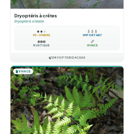
Dryoptéris à crêtes
Dryopteris cristata
☀️
☀️
☀️
💧
💧
💧
MI-OMBRE
IMPORTANT
❄️
❄️
❄️
📏
RUSTIQUE
VIVACE
🍃
DRYOPTERIDACEAE
🪴
VIVACE