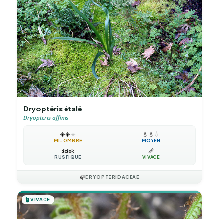
Dryoptéris étalé
Dryopteris affinis
☀️
☀️
☀️
💧
💧
💧
MI-OMBRE
MOYEN
❄️
❄️
❄️
📏
RUSTIQUE
VIVACE
🍃
DRYOPTERIDACEAE
🪴
VIVACE