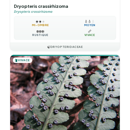
Dryopteris crassirhizoma
Dryopteris crassirhizoma
☀️
☀️
☀️
💧
💧
💧
MI-OMBRE
MOYEN
❄️
❄️
❄️
📏
RUSTIQUE
VIVACE
🍃
DRYOPTERIDACEAE
🪴
VIVACE