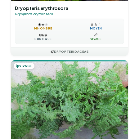
Dryopteris erythrosora
Dryopteris erythrosora
☀️
☀️
☀️
💧
💧
💧
MI-OMBRE
MOYEN
❄️
❄️
❄️
📏
RUSTIQUE
VIVACE
🍃
DRYOPTERIDACEAE
🪴
VIVACE