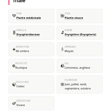
mâle
TYPE
TYPE
💚
🌺
Plante médicinale
Plante vivace
FAMILLE
GENRE
🧬
🔬
Dryopteridaceae
Dryoptère (Dryopteris)
EXPOSITION
ARROSAGE
☀️
💧
Mi-ombre
Moyen
RUSTICITÉ
SOL
❄️
🪨
Rustique
Limoneux, argileux
FLORAISON
FEUILLAGE
🍃
🌸
Juin, juillet, août,
Caduc
septembre, octobre
VÉGÉTATION
🌿
Vivace