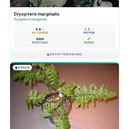
Dryopteris marginalis
Dryopteris marginalis
☀️
☀️
☀️
💧
💧
💧
MI-OMBRE
MOYEN
❄️
❄️
❄️
📏
RUSTIQUE
VIVACE
🍃
DRYOPTERIDACEAE
🪴
VIVACE