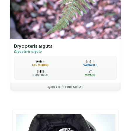
Dryopteris arguta
Dryopteris arguta
☀️
☀️
☀️
💧
💧
💧
MI-OMBRE
VARIABLE
❄️
❄️
❄️
📏
RUSTIQUE
VIVACE
🍃
DRYOPTERIDACEAE