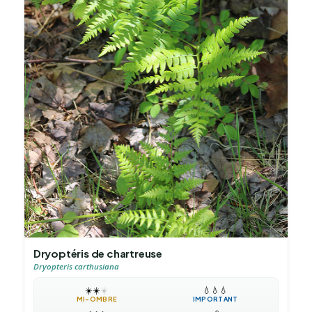
Dryoptéris de chartreuse
Dryopteris carthusiana
☀️
☀️
☀️
💧
💧
💧
MI-OMBRE
IMPORTANT