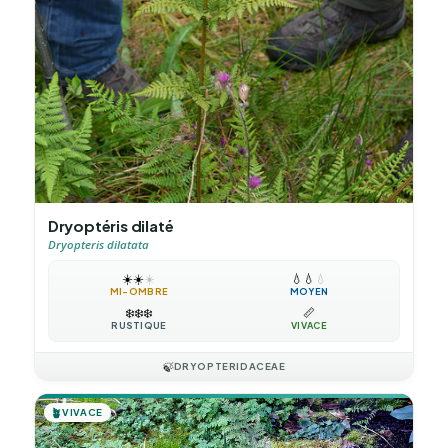
Dryoptéris dilaté
Dryopteris dilatata
☀️
☀️
☀️
💧
💧
💧
MI-OMBRE
MOYEN
❄️
❄️
❄️
📏
RUSTIQUE
VIVACE
🍃
DRYOPTERIDACEAE
🪴
VIVACE