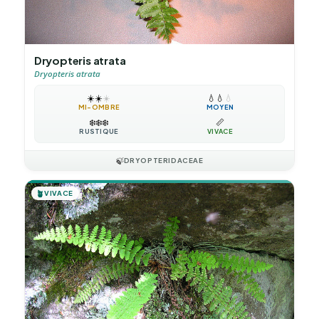
Dryopteris atrata
Dryopteris atrata
☀️
☀️
☀️
💧
💧
💧
MI-OMBRE
MOYEN
❄️
❄️
❄️
📏
RUSTIQUE
VIVACE
🍃
DRYOPTERIDACEAE
🪴
VIVACE