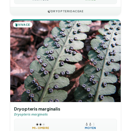
🍃
DRYOPTERIDACEAE
🪴
VIVACE
Dryopteris marginalis
Dryopteris marginalis
☀️
☀️
☀️
💧
💧
💧
MI-OMBRE
MOYEN