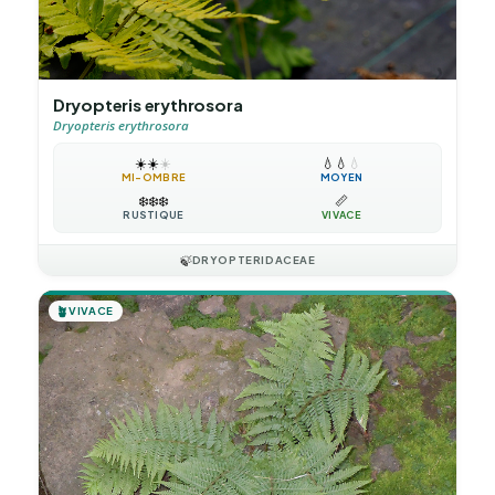
Dryopteris erythrosora
Dryopteris erythrosora
☀️
☀️
☀️
💧
💧
💧
MI-OMBRE
MOYEN
❄️
❄️
❄️
📏
RUSTIQUE
VIVACE
🍃
DRYOPTERIDACEAE
🪴
VIVACE