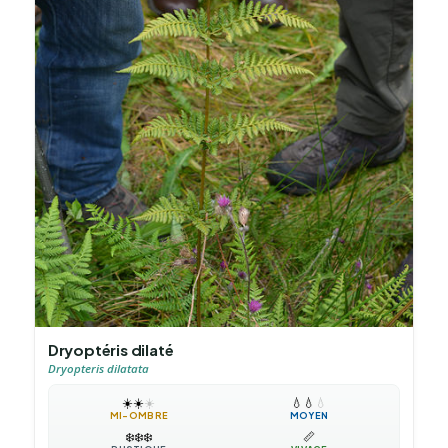
Dryoptéris dilaté
Dryopteris dilatata
☀️
☀️
☀️
💧
💧
💧
MI-OMBRE
MOYEN
❄️
❄️
❄️
📏