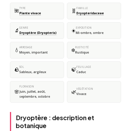
TYPE
FAMILLE
🌺
🧬
Plante vivace
Dryopteridaceae
GENRE
EXPOSITION
🔬
☀️
Dryoptère (Dryopteris)
Mi-ombre, ombre
ARROSAGE
RUSTICITÉ
💧
❄️
Moyen, important
Rustique
SOL
FEUILLAGE
🪨
🍃
Sableux, argileux
Caduc
FLORAISON
VÉGÉTATION
🌸
🌿
Juin, juillet, août,
Vivace
septembre, octobre
Dryoptère : description et
botanique