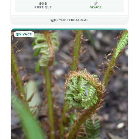
❄️
❄️
❄️
📏
RUSTIQUE
VIVACE
🍃
DRYOPTERIDACEAE
🪴
VIVACE