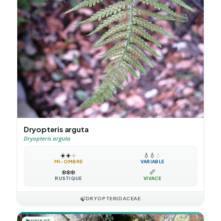
Dryopteris arguta
Dryopteris arguta
☀️
☀️
☀️
💧
💧
💧
MI-OMBRE
VARIABLE
❄️
❄️
❄️
📏
RUSTIQUE
VIVACE
🍃
DRYOPTERIDACEAE
VIVACE