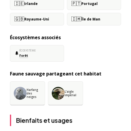
🇮🇪
🇵🇹
Irlande
Portugal
🇬🇧
🇮🇲
Royaume-Uni
Île de Man
Écosystèmes associés
ÉCOSYSTÈME
🌲
Forêt
Faune sauvage partageant cet habitat
Harfang
L’aigle
des
impérial
neiges
Bienfaits et usages