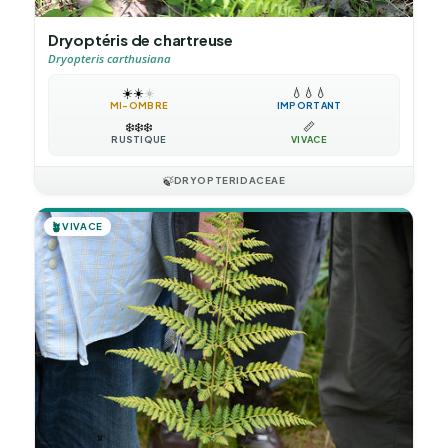
Dryoptéris de chartreuse
Dryopteris carthusiana
☀️
☀️
☀️
💧
💧
💧
MI-OMBRE
IMPORTANT
❄️
❄️
❄️
📏
RUSTIQUE
VIVACE
🍃
DRYOPTERIDACEAE
🪴
VIVACE