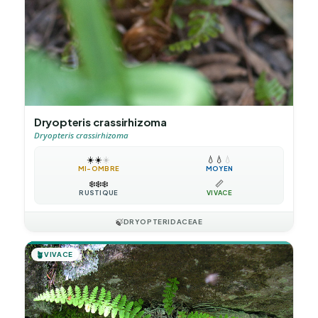
Dryopteris crassirhizoma
Dryopteris crassirhizoma
☀️
☀️
☀️
💧
💧
💧
MI-OMBRE
MOYEN
❄️
❄️
❄️
📏
RUSTIQUE
VIVACE
🍃
DRYOPTERIDACEAE
🪴
VIVACE