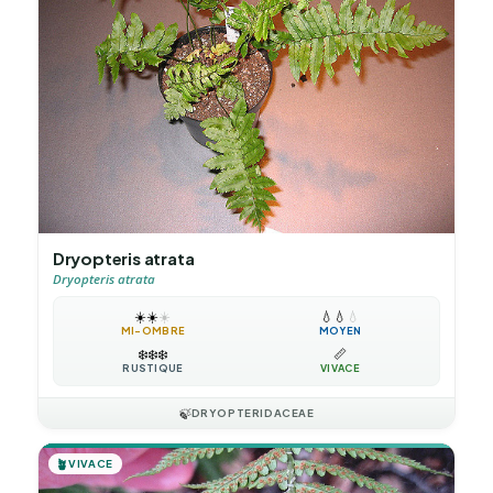
Dryopteris atrata
Dryopteris atrata
☀️
☀️
☀️
💧
💧
💧
MI-OMBRE
MOYEN
❄️
❄️
❄️
📏
RUSTIQUE
VIVACE
🍃
DRYOPTERIDACEAE
🪴
VIVACE