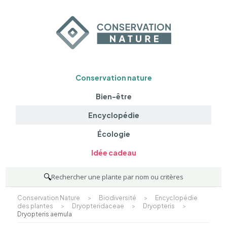
Conservation nature
Bien-être
Encyclopédie
Écologie
Idée cadeau
🔍
Rechercher une plante par nom ou critères
Conservation Nature
>
Biodiversité
>
Encyclopédie
des plantes
>
Dryopteridaceae
>
Dryopteris
>
Dryopteris aemula