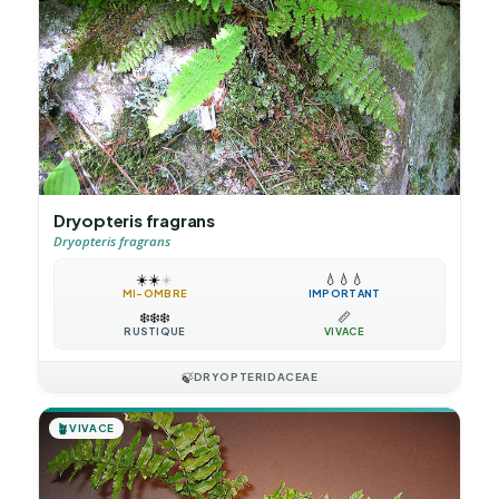
Dryopteris fragrans
Dryopteris fragrans
☀️
☀️
☀️
💧
💧
💧
MI-OMBRE
IMPORTANT
❄️
❄️
❄️
📏
RUSTIQUE
VIVACE
🍃
DRYOPTERIDACEAE
🪴
VIVACE