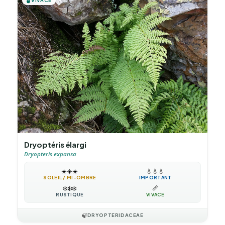
🪴
Dryoptéris élargi
Dryopteris expansa
☀️
☀️
☀️
💧
💧
💧
SOLEIL / MI-OMBRE
IMPORTANT
❄️
❄️
❄️
📏
RUSTIQUE
VIVACE
🍃
DRYOPTERIDACEAE