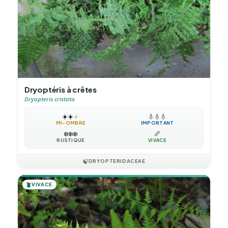
Dryoptéris à crêtes
Dryopteris cristata
☀️
☀️
☀️
💧
💧
💧
MI-OMBRE
IMPORTANT
❄️
❄️
❄️
📏
RUSTIQUE
VIVACE
🍃
DRYOPTERIDACEAE
🪴
VIVACE