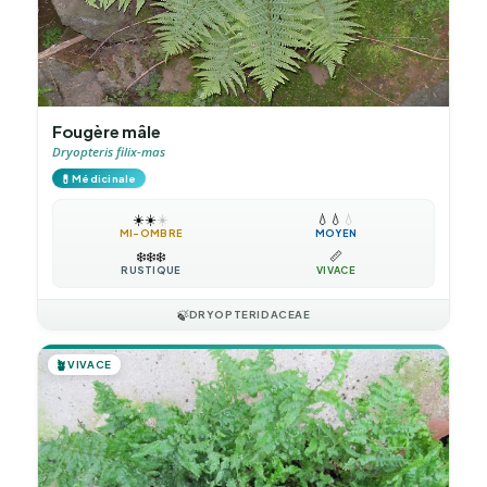
Fougère mâle
Dryopteris filix-mas
💊
Médicinale
☀️
☀️
☀️
💧
💧
💧
MI-OMBRE
MOYEN
❄️
❄️
❄️
📏
RUSTIQUE
VIVACE
🍃
DRYOPTERIDACEAE
🪴
VIVACE