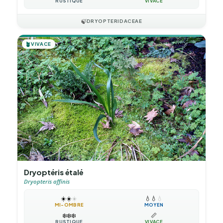
RUSTIQUE
VIVACE
🍃
DRYOPTERIDACEAE
🪴
VIVACE
Dryoptéris étalé
Dryopteris affinis
☀️
☀️
☀️
💧
💧
💧
MI-OMBRE
MOYEN
❄️
❄️
❄️
📏
RUSTIQUE
VIVACE