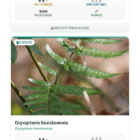
☀️
☀️
☀️
💧
💧
💧
MI-OMBRE
IMPORTANT
❄️
❄️
❄️
📏
RUSTIQUE
VIVACE
🍃
DRYOPTERIDACEAE
🪴
VIVACE
Dryopteris hondoensis
Dryopteris hondoensis
☀️
☀️
☀️
💧
💧
💧