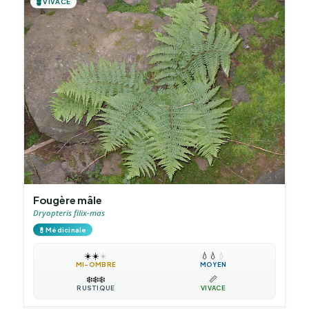
🪴
VIVACE
Fougère mâle
Dryopteris filix-mas
💊
Médicinale
☀️
☀️
☀️
💧
💧
💧
MI-OMBRE
MOYEN
❄️
❄️
❄️
📏
RUSTIQUE
VIVACE