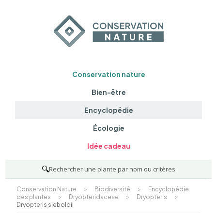
Conservation nature
Bien-être
Encyclopédie
Écologie
Idée cadeau
🔍
Rechercher une plante par nom ou critères
Conservation Nature
>
Biodiversité
>
Encyclopédie
des plantes
>
Dryopteridaceae
>
Dryopteris
>
Dryopteris sieboldii