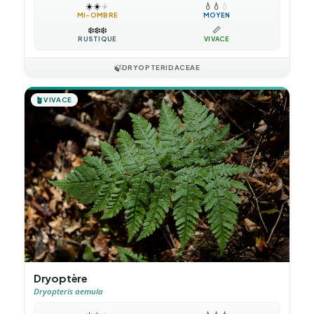
☀️
☀️
☀️
💧
💧
💧
MI-OMBRE
MOYEN
❄️
❄️
❄️
📏
RUSTIQUE
VIVACE
🍃
DRYOPTERIDACEAE
🪴
VIVACE
Dryoptère
Dryopteris aemula