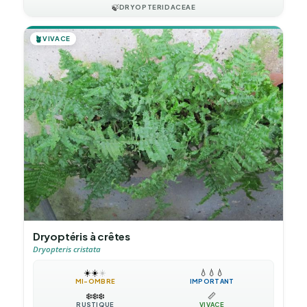
🍃
DRYOPTERIDACEAE
🪴
VIVACE
Dryoptéris à crêtes
Dryopteris cristata
☀️
☀️
☀️
💧
💧
💧
MI-OMBRE
IMPORTANT
❄️
❄️
❄️
📏
RUSTIQUE
VIVACE