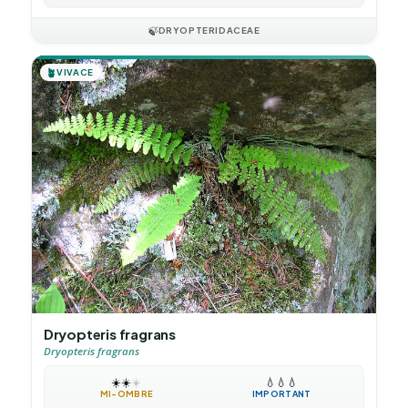
🍃
DRYOPTERIDACEAE
🪴
VIVACE
Dryopteris fragrans
Dryopteris fragrans
☀️
☀️
☀️
💧
💧
💧
MI-OMBRE
IMPORTANT