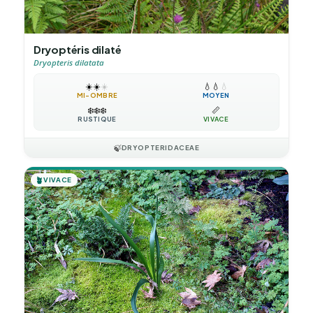
Dryoptéris dilaté
Dryopteris dilatata
☀️
☀️
☀️
💧
💧
💧
MI-OMBRE
MOYEN
❄️
❄️
❄️
📏
RUSTIQUE
VIVACE
🍃
DRYOPTERIDACEAE
🪴
VIVACE