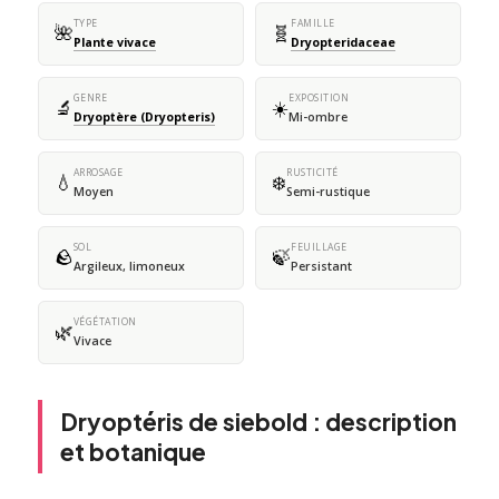
TYPE
FAMILLE
🌺
🧬
Plante vivace
Dryopteridaceae
GENRE
EXPOSITION
🔬
☀️
Dryoptère (Dryopteris)
Mi-ombre
ARROSAGE
RUSTICITÉ
💧
❄️
Moyen
Semi-rustique
SOL
FEUILLAGE
🪨
🍃
Argileux, limoneux
Persistant
VÉGÉTATION
🌿
Vivace
Dryoptéris de siebold : description
et botanique