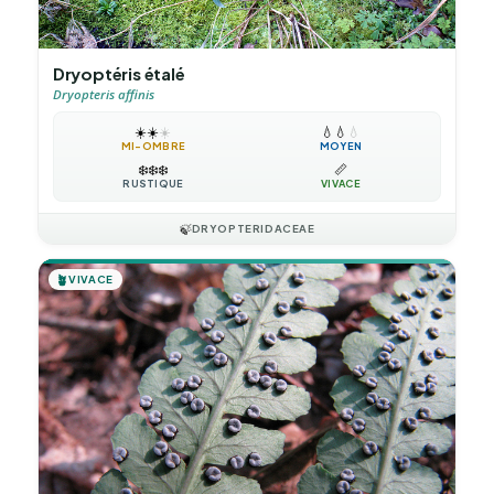
Dryoptéris étalé
Dryopteris affinis
☀️
☀️
☀️
💧
💧
💧
MI-OMBRE
MOYEN
❄️
❄️
❄️
📏
RUSTIQUE
VIVACE
🍃
DRYOPTERIDACEAE
🪴
VIVACE