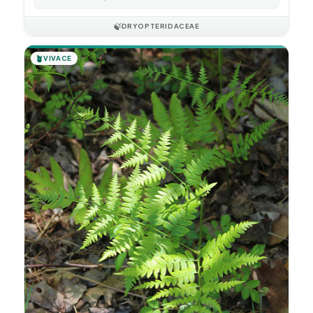
🍃
DRYOPTERIDACEAE
🪴
VIVACE