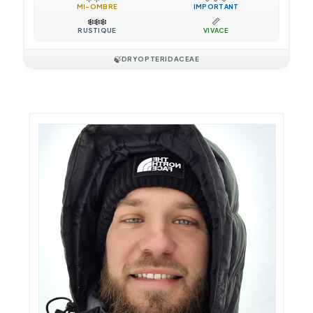
MI-OMBRE
IMPORTANT
❄️
❄️
❄️
📏
RUSTIQUE
VIVACE
🍃
DRYOPTERIDACEAE