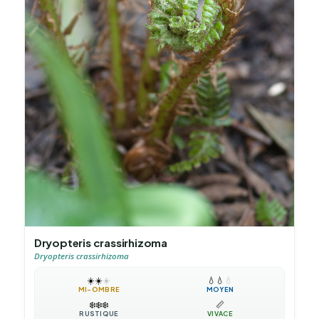
Dryopteris crassirhizoma
Dryopteris crassirhizoma
☀️
☀️
☀️
💧
💧
💧
MI-OMBRE
MOYEN
❄️
❄️
❄️
📏
RUSTIQUE
VIVACE