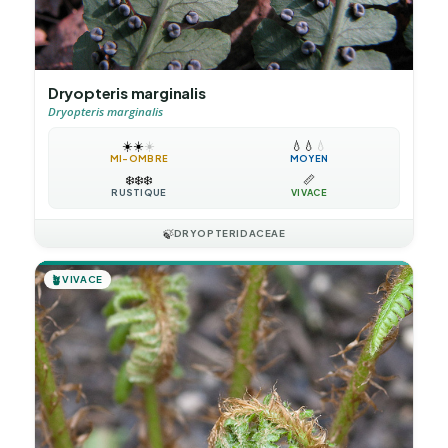
Dryopteris marginalis
Dryopteris marginalis
☀️
☀️
☀️
💧
💧
💧
MI-OMBRE
MOYEN
❄️
❄️
❄️
📏
RUSTIQUE
VIVACE
🍃
DRYOPTERIDACEAE
🪴
VIVACE