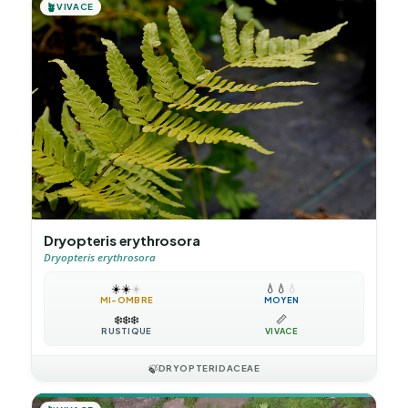
🪴
VIVACE
Dryopteris erythrosora
Dryopteris erythrosora
☀️
☀️
☀️
💧
💧
💧
MI-OMBRE
MOYEN
❄️
❄️
❄️
📏
RUSTIQUE
VIVACE
🍃
DRYOPTERIDACEAE