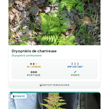
Dryoptéris de chartreuse
Dryopteris carthusiana
☀️
☀️
☀️
💧
💧
💧
MI-OMBRE
IMPORTANT
❄️
❄️
❄️
📏
RUSTIQUE
VIVACE
🍃
DRYOPTERIDACEAE
🪴
VIVACE