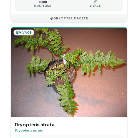
❄️
❄️
❄️
📏
RUSTIQUE
VIVACE
🍃
DRYOPTERIDACEAE
🪴
VIVACE
Dryopteris atrata
Dryopteris atrata