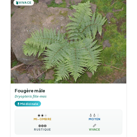
🪴
VIVACE
Fougère mâle
Dryopteris filix-mas
💊
Médicinale
☀️
☀️
☀️
💧
💧
💧
MI-OMBRE
MOYEN
❄️
❄️
❄️
📏
RUSTIQUE
VIVACE