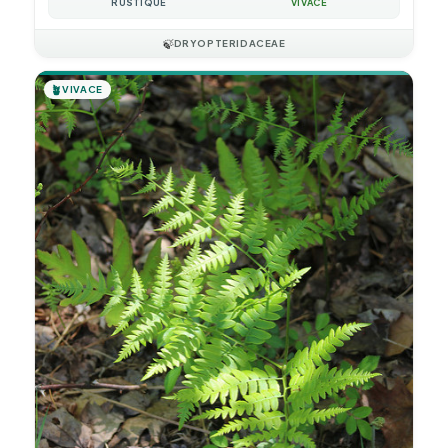
RUSTIQUE
VIVACE
🍃
DRYOPTERIDACEAE
🪴
VIVACE