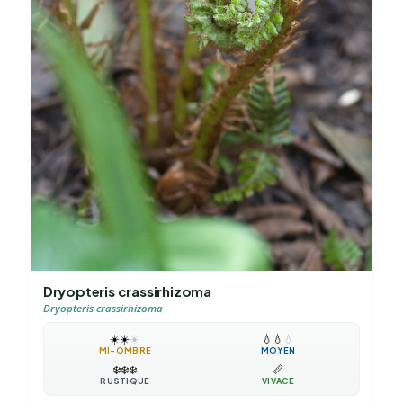
Dryopteris crassirhizoma
Dryopteris crassirhizoma
☀️
☀️
☀️
💧
💧
💧
MI-OMBRE
MOYEN
❄️
❄️
❄️
📏
RUSTIQUE
VIVACE