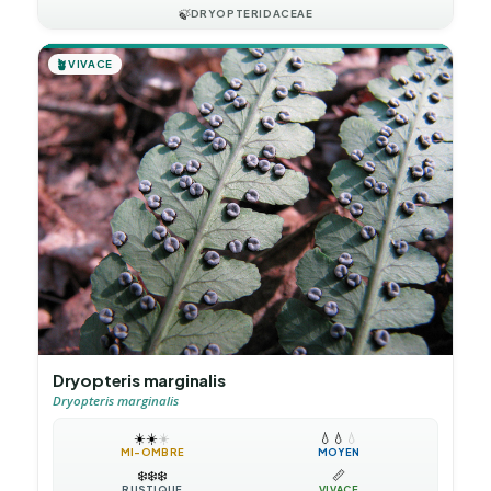
🍃
DRYOPTERIDACEAE
🪴
VIVACE
Dryopteris marginalis
Dryopteris marginalis
☀️
☀️
☀️
💧
💧
💧
MI-OMBRE
MOYEN
❄️
❄️
❄️
📏
RUSTIQUE
VIVACE