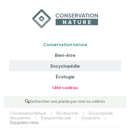
Conservation nature
Bien-être
Encyclopédie
Écologie
Idée cadeau
🔍
Rechercher une plante par nom ou critères
Conservation Nature
>
Biodiversité
>
Encyclopédie
des plantes
>
Dryopteridaceae
>
Dryopteris
>
Dryopteris celsa