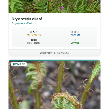
Dryoptéris dilaté
Dryopteris dilatata
☀️
☀️
☀️
💧
💧
💧
MI-OMBRE
MOYEN
❄️
❄️
❄️
📏
RUSTIQUE
VIVACE
🍃
DRYOPTERIDACEAE
🪴
VIVACE