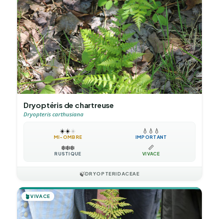
Dryoptéris de chartreuse
Dryopteris carthusiana
☀️
☀️
☀️
💧
💧
💧
MI-OMBRE
IMPORTANT
❄️
❄️
❄️
📏
RUSTIQUE
VIVACE
🍃
DRYOPTERIDACEAE
🪴
VIVACE