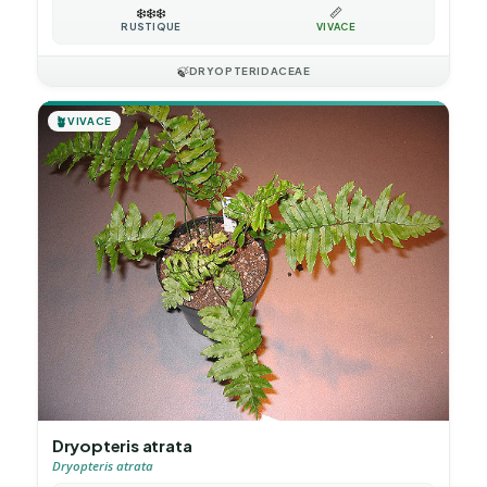
❄️
❄️
❄️
📏
RUSTIQUE
VIVACE
🍃
DRYOPTERIDACEAE
🪴
VIVACE
Dryopteris atrata
Dryopteris atrata