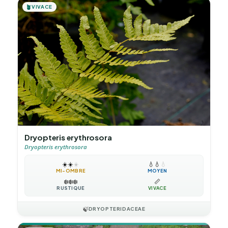
🪴
VIVACE
Dryopteris erythrosora
Dryopteris erythrosora
☀️
☀️
☀️
💧
💧
💧
MI-OMBRE
MOYEN
❄️
❄️
❄️
📏
RUSTIQUE
VIVACE
🍃
DRYOPTERIDACEAE