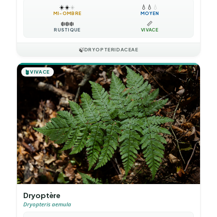
☀️
☀️
☀️
💧
💧
💧
MI-OMBRE
MOYEN
❄️
❄️
❄️
📏
RUSTIQUE
VIVACE
🍃
DRYOPTERIDACEAE
🪴
VIVACE
Dryoptère
Dryopteris aemula