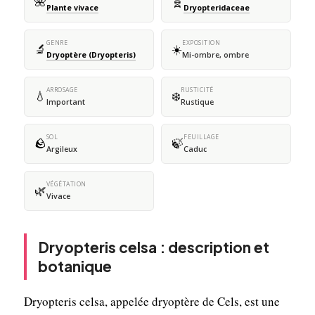
🌺
🧬
Plante vivace
Dryopteridaceae
GENRE
EXPOSITION
🔬
☀️
Dryoptère (Dryopteris)
Mi-ombre, ombre
ARROSAGE
RUSTICITÉ
💧
❄️
Important
Rustique
SOL
FEUILLAGE
🪨
🍃
Argileux
Caduc
VÉGÉTATION
🌿
Vivace
Dryopteris celsa : description et
botanique
Dryopteris celsa, appelée dryoptère de Cels, est une