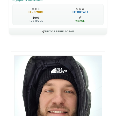
☀️
☀️
☀️
💧
💧
💧
MI-OMBRE
IMPORTANT
❄️
❄️
❄️
📏
RUSTIQUE
VIVACE
🍃
DRYOPTERIDACEAE