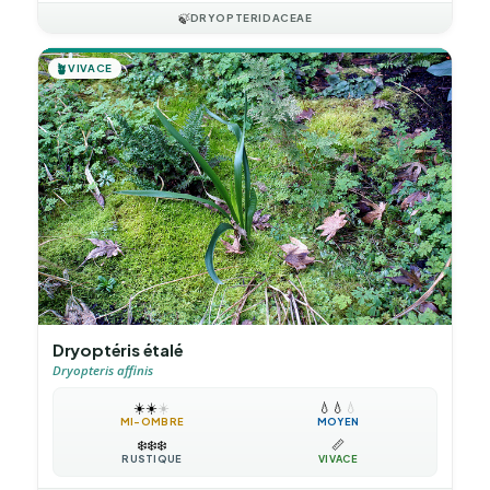
🍃
DRYOPTERIDACEAE
🪴
VIVACE
Dryoptéris étalé
Dryopteris affinis
☀️
☀️
☀️
💧
💧
💧
MI-OMBRE
MOYEN
❄️
❄️
❄️
📏
RUSTIQUE
VIVACE