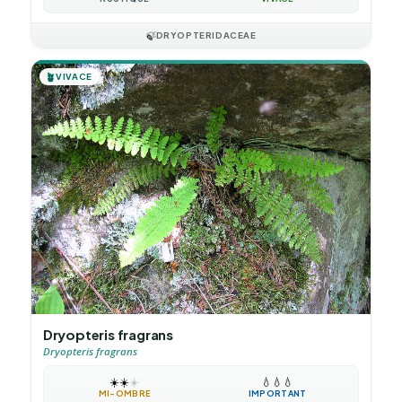
🍃
DRYOPTERIDACEAE
🪴
VIVACE
Dryopteris fragrans
Dryopteris fragrans
☀️
☀️
☀️
💧
💧
💧
MI-OMBRE
IMPORTANT