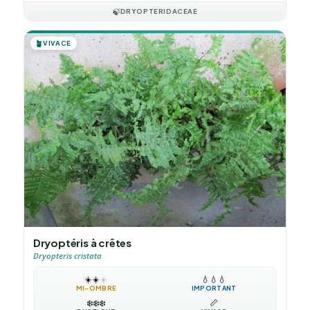
🍃
DRYOPTERIDACEAE
🪴
VIVACE
Dryoptéris à crêtes
Dryopteris cristata
☀️
☀️
☀️
💧
💧
💧
MI-OMBRE
IMPORTANT
❄️
❄️
❄️
📏