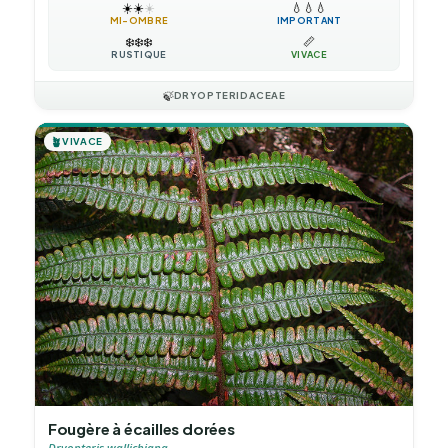
☀️
☀️
☀️
💧
💧
💧
MI-OMBRE
IMPORTANT
❄️
❄️
❄️
📏
RUSTIQUE
VIVACE
🍃
DRYOPTERIDACEAE
🪴
VIVACE
Fougère à écailles dorées
Dryopteris wallichiana