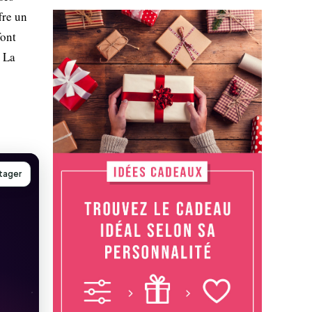
fre un
font
. La