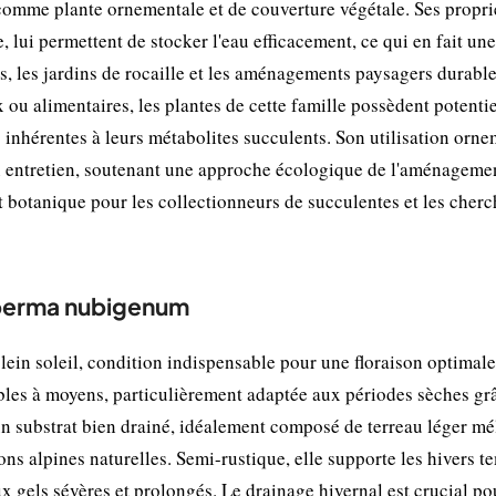
omme plante ornementale et de couverture végétale. Ses propri
 lui permettent de stocker l'eau efficacement, ce qui en fait une
es, les jardins de rocaille et les aménagements paysagers durabl
u alimentaires, les plantes de cette famille possèdent potenti
 inhérentes à leurs métabolites succulents. Son utilisation orn
 en entretien, soutenant une approche écologique de l'aménageme
t botanique pour les collectionneurs de succulentes et les cher
osperma nubigenum
in soleil, condition indispensable pour une floraison optimale
ibles à moyens, particulièrement adaptée aux périodes sèches gr
 un substrat bien drainé, idéalement composé de terreau léger m
ons alpines naturelles. Semi-rustique, elle supporte les hivers 
x gels sévères et prolongés. Le drainage hivernal est crucial po