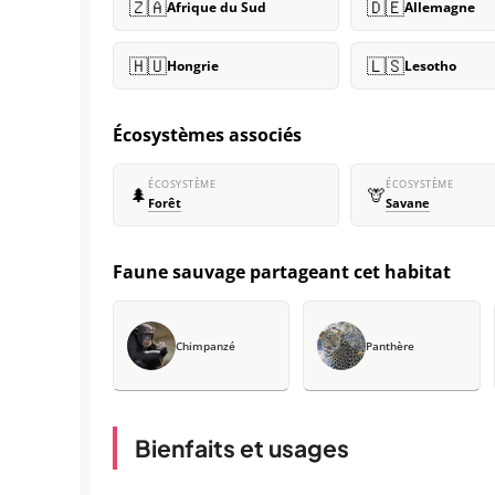
🇿🇦
🇩🇪
Afrique du Sud
Allemagne
🇭🇺
🇱🇸
Hongrie
Lesotho
Écosystèmes associés
ÉCOSYSTÈME
ÉCOSYSTÈME
🌲
🦒
Forêt
Savane
Faune sauvage partageant cet habitat
Chimpanzé
Panthère
Bienfaits et usages