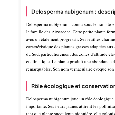
Delosperma nubigenum : descri
Delosperma nubigenum, connu sous le nom de « pl
la famille des Aizoaceae. Cette petite plante fo
avec un étalement progressif. Ses feuilles charnues
caractéristique des plantes grasses adaptées au
du Sud, particulièrement des zones d'altitude éle
et climatique. La plante produit une abondance de 
remarquables. Son nom vernaculaire évoque son ha
Rôle écologique et conservatio
Delosperma nubigenum joue un rôle écologique a
importante. Ses fleurs jaunes attirent les pollini
tant que plante succulente pionnière, elle colonis