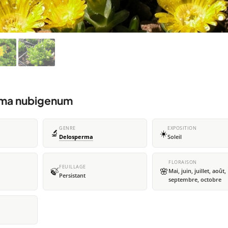
erma nubigenum
GENRE
EXPOSITION
🔬
☀️
Delosperma
Soleil
FLORAISON
FEUILLAGE
🍃
🌸
Mai, juin, juillet, août,
Persistant
septembre, octobre