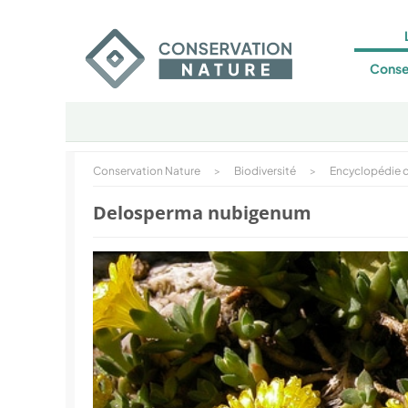
Conse
Conservation Nature
>
Biodiversité
>
Encyclopédie d
Delosperma nubigenum