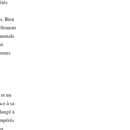
étés
es. Bien
ellement
ementale
nt
cheurs
 et un
âce à sa
élangé à
tempérés
ur