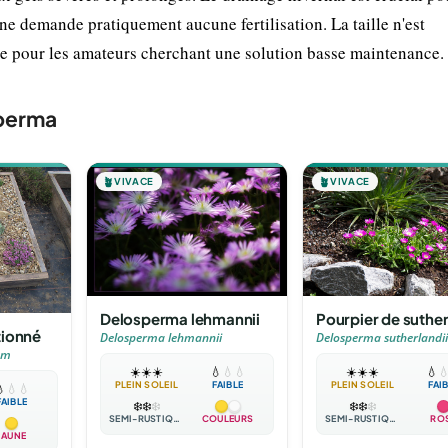
e ne demande pratiquement aucune fertilisation. La taille n'est
te pour les amateurs cherchant une solution basse maintenance.
sperma
🪴
VIVACE
🪴
VIVACE
Delosperma lehmannii
Pourpier de suthe
tionné
Delosperma lehmannii
Delosperma sutherlandii
um
☀️
☀️
☀️
💧
💧
💧
☀️
☀️
☀️
💧

PLEIN SOLEIL
FAIBLE
PLEIN SOLEIL
FAI

💧
💧
FAIBLE
❄️
❄️
❄️
❄️
❄️
❄️
SEMI-RUSTIQUE
COULEURS
SEMI-RUSTIQUE
RO
JAUNE