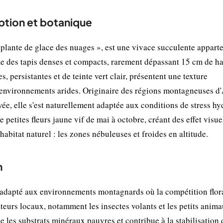
ption et botanique
ante de glace des nuages », est une vivace succulente apparte
rme des tapis denses et compacts, rarement dépassant 15 cm de ha
, persistantes et de teinte vert clair, présentent une texture
x environnements arides. Originaire des régions montagneuses d
vée, elle s'est naturellement adaptée aux conditions de stress h
petites fleurs jaune vif de mai à octobre, créant des effet visue
bitat naturel : les zones nébuleuses et froides en altitude.
n
dapté aux environnements montagnards où la compétition flora
sateurs locaux, notamment les insectes volants et les petits anim
e les substrats minéraux pauvres et contribue à la stabilisation 