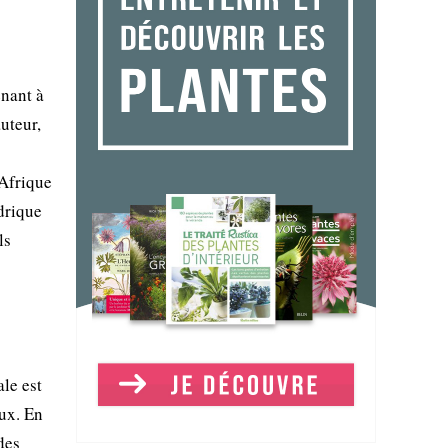
nant à
uteur,
'Afrique
ydrique
ls
le est
aux. En
des