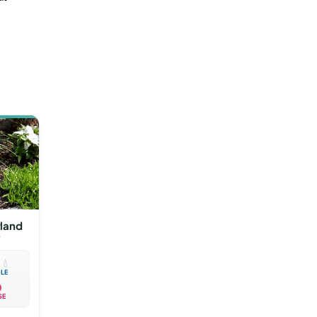
rland

💧
BLE
SE