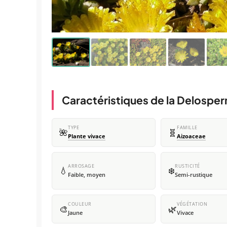
Caractéristiques de la Delosp
TYPE
FAMILLE
🌺
🧬
Plante vivace
Aizoaceae
ARROSAGE
RUSTICITÉ
💧
❄️
Faible, moyen
Semi-rustique
COULEUR
VÉGÉTATION
🎨
🌿
Jaune
Vivace