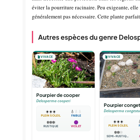
éviter la pourriture racinaire. Peu exigeante, ell
généralement pas nécessaire. Cette plante parfai
Autres espèces du genre Delo
🪴
VIVACE
🪴
VIVACE
Pourpier de cooper
Delosperma cooperi
Pourpier conge
Delosperma congest
☀️
☀️
☀️
💧
💧
💧
PLEIN SOLEIL
FAIBLE
☀️
☀️
☀️

❄️
❄️
❄️
PLEIN SOLEIL
RUSTIQUE
VIOLET
❄️
❄️
❄️
SEMI-RUSTIQUE