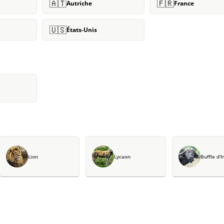
🇦🇹
🇫🇷
Autriche
France
🇺🇸
États-Unis
Lion
Lycaon
Buffle d'I