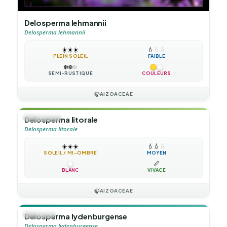
Delosperma lehmannii
Delosperma lehmannii
☀️
☀️
☀️
💧
💧
💧
PLEIN SOLEIL
FAIBLE
❄️
❄️
❄️
SEMI-RUSTIQUE
COULEURS
🍃
AIZOACEAE
🌲
ARBUSTE
Delosperma litorale
Delosperma litorale
☀️
☀️
☀️
💧
💧
💧
SOLEIL / MI-OMBRE
MOYEN
📏
BLANC
VIVACE
🍃
AIZOACEAE
🪴
VIVACE
Delosperma lydenburgense
Delosperma lydenburgense