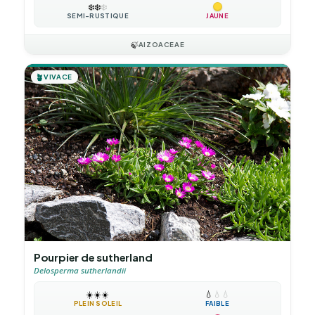
❄️
❄️
❄️
SEMI-RUSTIQUE
JAUNE
🍃
AIZOACEAE
🪴
VIVACE
Pourpier de sutherland
Delosperma sutherlandii
☀️
☀️
☀️
💧
💧
💧
PLEIN SOLEIL
FAIBLE