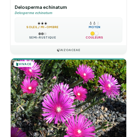
Delosperma echinatum
Delosperma echinatum
☀️
☀️
☀️
💧
💧
💧
SOLEIL / MI-OMBRE
MOYEN
❄️
❄️
❄️
SEMI-RUSTIQUE
COULEURS
🍃
AIZOACEAE
🪴
VIVACE