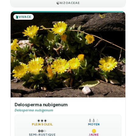
🍃
AIZOACEAE
🪴
VIVACE
Delosperma nubigenum
Delosperma nubigenum
☀️
☀️
☀️
💧
💧
💧
PLEIN SOLEIL
MOYEN
❄️
❄️
❄️
SEMI-RUSTIQUE
JAUNE