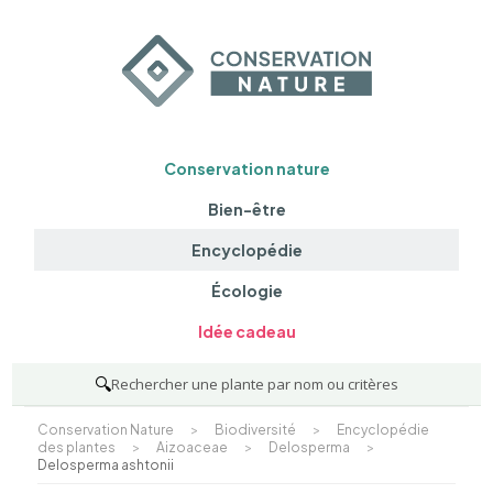
Conservation nature
Bien-être
Encyclopédie
Écologie
Idée cadeau
🔍
Rechercher une plante par nom ou critères
Conservation Nature
>
Biodiversité
>
Encyclopédie
des plantes
>
Aizoaceae
>
Delosperma
>
Delosperma ashtonii