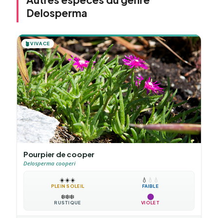
Delosperma
🪴
VIVACE
Pourpier de cooper
Delosperma cooperi
☀️
☀️
☀️
💧
💧
💧
PLEIN SOLEIL
FAIBLE
❄️
❄️
❄️
RUSTIQUE
VIOLET