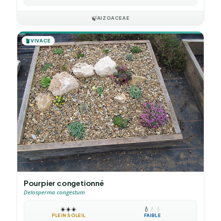
🍃
AIZOACEAE
🪴
VIVACE
Pourpier congetionné
Delosperma congestum
☀️
☀️
☀️
💧
💧
💧
PLEIN SOLEIL
FAIBLE