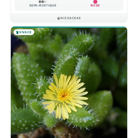
❄️
❄️
❄️
SEMI-RUSTIQUE
ROSE
🍃
AIZOACEAE
🪴
VIVACE