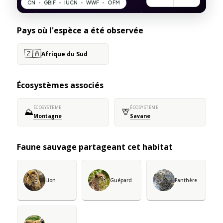
Pays où l'espèce a été observée
🇿🇦
Afrique du Sud
Écosystèmes associés
ÉCOSYSTÈME
ÉCOSYSTÈME
⛰️
🦒
Montagne
Savane
Faune sauvage partageant cet habitat
Lion
Guépard
Panthère