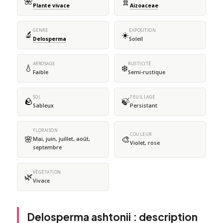
🌺
🧬
Plante vivace
Aizoaceae
GENRE
EXPOSITION
🔬
☀️
Delosperma
Soleil
ARROSAGE
RUSTICITÉ
💧
❄️
Faible
Semi-rustique
SOL
FEUILLAGE
🪨
🍃
Sableux
Persistant
FLORAISON
COULEUR
🌸
🎨
Mai, juin, juillet, août,
Violet, rose
septembre
VÉGÉTATION
🌿
Vivace
Delosperma ashtonii : description