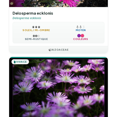
Delosperma ecklonis
Delosperma ecklonis
☀️
☀️
☀️
💧
💧
💧
SOLEIL / MI-OMBRE
MOYEN
❄️
❄️
❄️
SEMI-RUSTIQUE
COULEURS
🍃
AIZOACEAE
🪴
VIVACE