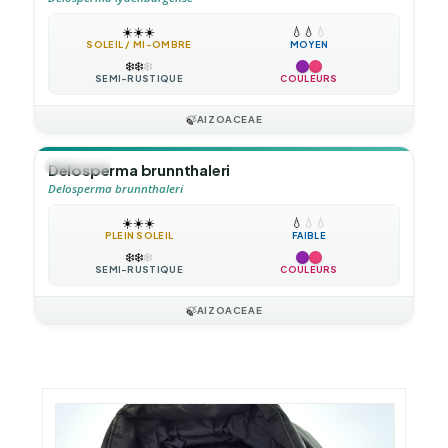
☀️
☀️
☀️
💧
💧
💧
SOLEIL / MI-OMBRE
MOYEN
❄️
❄️
❄️
SEMI-RUSTIQUE
COULEURS
🍃
AIZOACEAE
🪴
VIVACE
Delosperma brunnthaleri
Delosperma brunnthaleri
☀️
☀️
☀️
💧
💧
💧
PLEIN SOLEIL
FAIBLE
❄️
❄️
❄️
SEMI-RUSTIQUE
COULEURS
🍃
AIZOACEAE