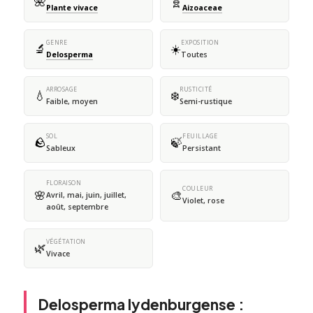
🌺
🧬
Plante vivace
Aizoaceae
GENRE
EXPOSITION
🔬
☀️
Delosperma
Toutes
ARROSAGE
RUSTICITÉ
💧
❄️
Faible, moyen
Semi-rustique
SOL
FEUILLAGE
🪨
🍃
Sableux
Persistant
FLORAISON
COULEUR
🌸
🎨
Avril, mai, juin, juillet,
Violet, rose
août, septembre
VÉGÉTATION
🌿
Vivace
Delosperma lydenburgense :