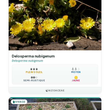
Delosperma nubigenum
Delosperma nubigenum
☀️
☀️
☀️
💧
💧
💧
PLEIN SOLEIL
MOYEN
❄️
❄️
❄️
SEMI-RUSTIQUE
JAUNE
🍃
AIZOACEAE
🪴
VIVACE