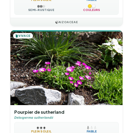
❄️
❄️
❄️
SEMI-RUSTIQUE
COULEURS
🍃
AIZOACEAE
🪴
VIVACE
Pourpier de sutherland
Delosperma sutherlandii
☀️
☀️
☀️
💧
💧
💧
PLEIN SOLEIL
FAIBLE