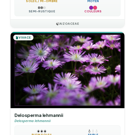
SOLEIL / MI-OMBRE
MOYEN
❄️
❄️
❄️
SEMI-RUSTIQUE
COULEURS
🍃
AIZOACEAE
🪴
VIVACE
Delosperma lehmannii
Delosperma lehmannii
☀️
☀️
☀️
💧
💧
💧
PLEIN SOLEIL
FAIBLE