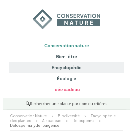
Conservation nature
Bien-être
Encyclopédie
Écologie
Idée cadeau
🔍
Rechercher une plante par nom ou critères
Conservation Nature
>
Biodiversité
>
Encyclopédie
des plantes
>
Aizoaceae
>
Delosperma
>
Delosperma lydenburgense