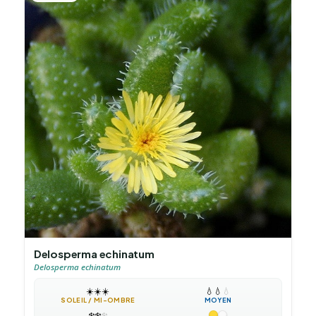
Delosperma echinatum
Delosperma echinatum
☀️
☀️
☀️
💧
💧
💧
SOLEIL / MI-OMBRE
MOYEN
❄️
❄️
❄️