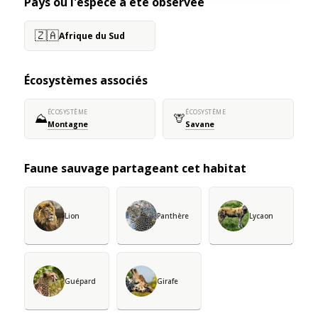
Pays où l'espèce a été observée
🇿🇦
Afrique du Sud
Écosystèmes associés
ÉCOSYSTÈME
ÉCOSYSTÈME
⛰️
🦒
Montagne
Savane
Faune sauvage partageant cet habitat
Lion
Panthère
Lycaon
Guépard
Girafe