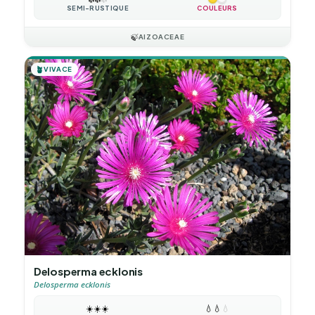
SEMI-RUSTIQUE
COULEURS
🍃
AIZOACEAE
🪴
VIVACE
Delosperma ecklonis
Delosperma ecklonis
☀️
☀️
☀️
💧
💧
💧