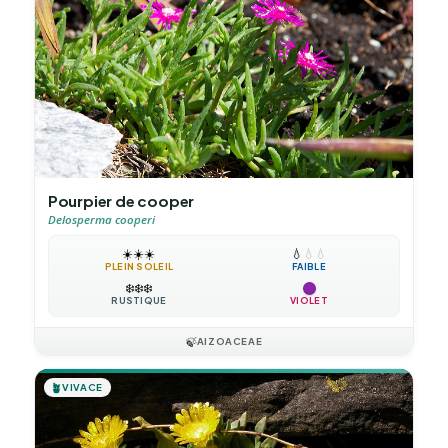
Pourpier de cooper
Delosperma cooperi
☀️
☀️
☀️
💧
💧
💧
PLEIN SOLEIL
FAIBLE
❄️
❄️
❄️
RUSTIQUE
VIOLET
🍃
AIZOACEAE
🪴
VIVACE