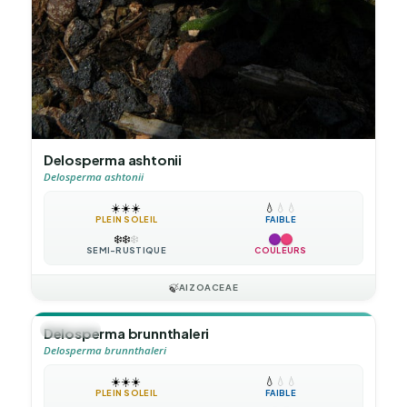
Delosperma ashtonii
Delosperma ashtonii
☀️
☀️
☀️
💧
💧
💧
PLEIN SOLEIL
FAIBLE
❄️
❄️
❄️
SEMI-RUSTIQUE
COULEURS
🍃
AIZOACEAE
🪴
VIVACE
Delosperma brunnthaleri
Delosperma brunnthaleri
☀️
☀️
☀️
💧
💧
💧
PLEIN SOLEIL
FAIBLE