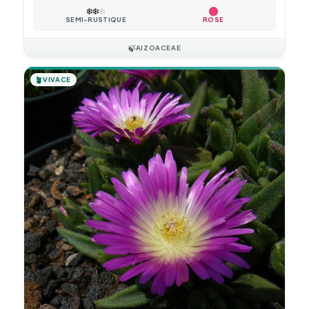
❄️
❄️
❄️
SEMI-RUSTIQUE
ROSE
🍃
AIZOACEAE
🪴
VIVACE