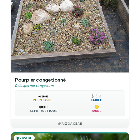
Pourpier congetionné
Delosperma congestum
☀️
☀️
☀️
💧
💧
💧
PLEIN SOLEIL
FAIBLE
❄️
❄️
❄️
SEMI-RUSTIQUE
JAUNE
🍃
AIZOACEAE
🪴
VIVACE