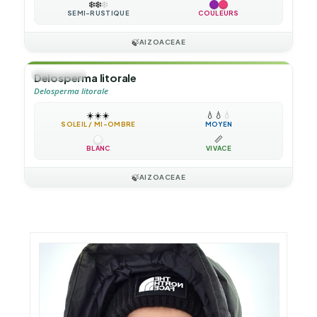
❄️
❄️
❄️
SEMI-RUSTIQUE
COULEURS
🍃
AIZOACEAE
🌲
ARBUSTE
Delosperma litorale
Delosperma litorale
☀️
☀️
☀️
💧
💧
💧
SOLEIL / MI-OMBRE
MOYEN
📏
BLANC
VIVACE
🍃
AIZOACEAE