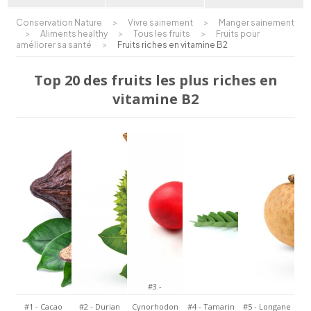
Conservation Nature
>
Vivre sainement
>
Manger sainement
>
Aliments healthy
>
Tous les fruits
>
Fruits pour
améliorer sa santé
>
Fruits riches en vitamine B2
Top 20 des fruits les plus riches en
vitamine B2
#3 -
#1 - Cacao
#2 - Durian
Cynorhodon
#4 - Tamarin
#5 - Longane