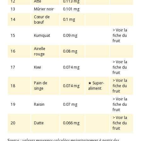
12
Atte
0.113 mg
13
Mûrier noir
0.101 mg
Cœur de
14
0.1 mg
bœuf
> Voir la
15
Kumquat
0.09 mg
fiche du
fruit
Airelle
16
0.08 mg
rouge
> Voir la
17
Kiwi
0.074 mg
fiche du
fruit
> Voir la
Pain de
★ Super-
18
0.074 mg
fiche du
singe
aliment
fruit
> Voir la
19
Raisin
0.07 mg
fiche du
fruit
> Voir la
20
Datte
0.066 mg
fiche du
fruit
Source : valeurs moyennes calculées majoritairement à partir des