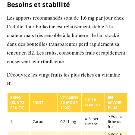
Besoins et stabilité
Les apports recommandés sont de 1,6 mg par jour chez
l’adulte. La riboflavine est relativement stable à la
chaleur mais très sensible à la lumière : le lait stocké
dans des bouteilles transparentes perd rapidement sa
teneur en B2. Les fruits, consommés frais et rapidement,
conservent leur riboflavine.
Découvrez les vingt fruits les plus riches en vitamine
B2.
RANG
VITAMINE
EN
SUPER-
(SUR 72
FRUIT
B2 (POUR
SAVOIR
ALIMENT
FRUITS)
100G)
PLUS
> Voir la
★ Super-
1
Cacao
0.241 mg
fiche du
aliment
fruit
> Voir la