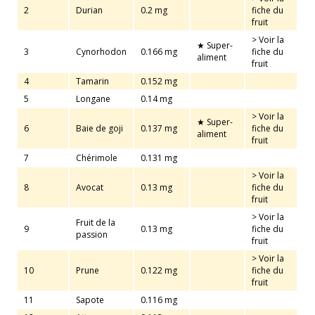
2
Durian
0.2 mg
fiche du
fruit
> Voir la
★ Super-
3
Cynorhodon
0.166 mg
fiche du
aliment
fruit
4
Tamarin
0.152 mg
5
Longane
0.14 mg
> Voir la
★ Super-
6
Baie de goji
0.137 mg
fiche du
aliment
fruit
7
Chérimole
0.131 mg
> Voir la
8
Avocat
0.13 mg
fiche du
fruit
> Voir la
Fruit de la
9
0.13 mg
fiche du
passion
fruit
> Voir la
10
Prune
0.122 mg
fiche du
fruit
11
Sapote
0.116 mg