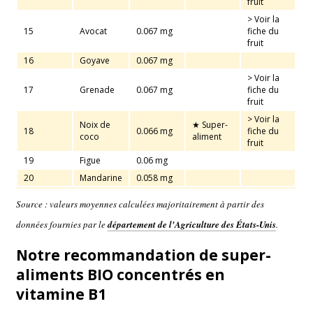
fruit
> Voir la
15
Avocat
0.067 mg
fiche du
fruit
16
Goyave
0.067 mg
> Voir la
17
Grenade
0.067 mg
fiche du
fruit
> Voir la
Noix de
★ Super-
18
0.066 mg
fiche du
coco
aliment
fruit
19
Figue
0.06 mg
20
Mandarine
0.058 mg
Source : valeurs moyennes calculées majoritairement à partir des
données fournies par le
département de l'Agriculture des États-Unis
.
Notre recommandation de super-
aliments BIO concentrés en
vitamine B1