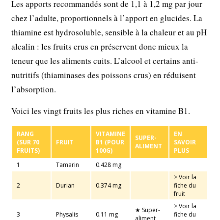
Les apports recommandés sont de 1,1 à 1,2 mg par jour
chez l’adulte, proportionnels à l’apport en glucides. La
thiamine est hydrosoluble, sensible à la chaleur et au pH
alcalin : les fruits crus en préservent donc mieux la
teneur que les aliments cuits. L’alcool et certains anti-
nutritifs (thiaminases des poissons crus) en réduisent
l’absorption.
Voici les vingt fruits les plus riches en vitamine B1.
RANG
VITAMINE
EN
SUPER-
(SUR 70
FRUIT
B1 (POUR
SAVOIR
ALIMENT
FRUITS)
100G)
PLUS
1
Tamarin
0.428 mg
> Voir la
2
Durian
0.374 mg
fiche du
fruit
> Voir la
★ Super-
3
Physalis
0.11 mg
fiche du
aliment