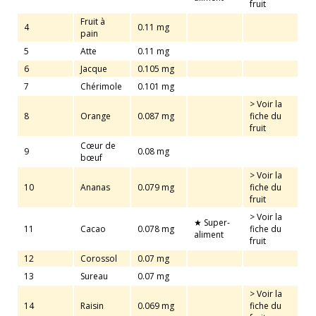
fruit
Fruit à
4
0.11 mg
pain
5
Atte
0.11 mg
6
Jacque
0.105 mg
7
Chérimole
0.101 mg
> Voir la
8
Orange
0.087 mg
fiche du
fruit
Cœur de
9
0.08 mg
bœuf
> Voir la
10
Ananas
0.079 mg
fiche du
fruit
> Voir la
★ Super-
11
Cacao
0.078 mg
fiche du
aliment
fruit
12
Corossol
0.07 mg
13
Sureau
0.07 mg
> Voir la
14
Raisin
0.069 mg
fiche du