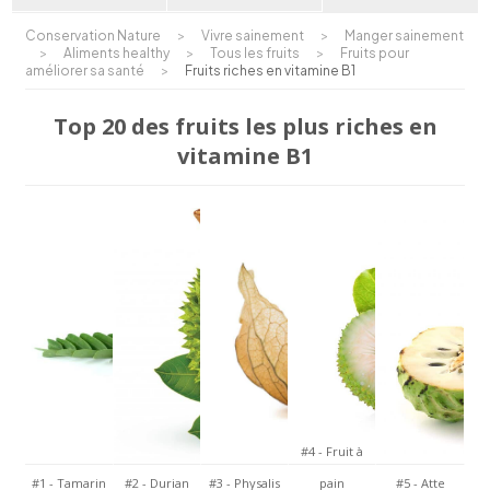
Conservation Nature
>
Vivre sainement
>
Manger sainement
>
Aliments healthy
>
Tous les fruits
>
Fruits pour
améliorer sa santé
>
Fruits riches en vitamine B1
Top 20 des fruits les plus riches en
vitamine B1
#4 - Fruit à
#1 - Tamarin
#2 - Durian
#3 - Physalis
pain
#5 - Atte