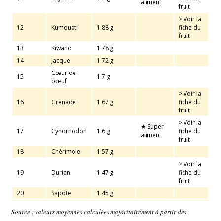
aliment
fruit
> Voir la
12
Kumquat
1.88 g
fiche du
fruit
13
Kiwano
1.78 g
14
Jacque
1.72 g
Cœur de
15
1.7 g
bœuf
> Voir la
16
Grenade
1.67 g
fiche du
fruit
> Voir la
★ Super-
17
Cynorhodon
1.6 g
fiche du
aliment
fruit
18
Chérimole
1.57 g
> Voir la
19
Durian
1.47 g
fiche du
fruit
20
Sapote
1.45 g
Source : valeurs moyennes calculées majoritairement à partir des