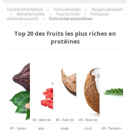
Conservation Nature
>
Vivre sainement
>
Manger sainement
>
Aliments healthy
>
Tous les fruits
>
Fruits pour
améliorer sa santé
>
Fruits riches en protéines
Top 20 des fruits les plus riches en
protéines
#2 - Baie de
#3 - Pain de
#4 - Noix de
#1 - Cacao
goji
singe
coco
#5 - Tamarin