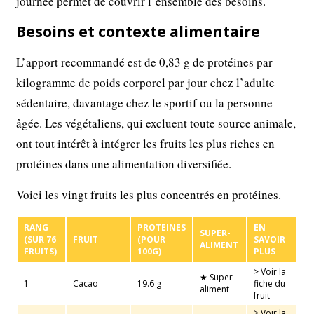
journée permet de couvrir l’ensemble des besoins.
Besoins et contexte alimentaire
L’apport recommandé est de 0,83 g de protéines par
kilogramme de poids corporel par jour chez l’adulte
sédentaire, davantage chez le sportif ou la personne
âgée. Les végétaliens, qui excluent toute source animale,
ont tout intérêt à intégrer les fruits les plus riches en
protéines dans une alimentation diversifiée.
Voici les vingt fruits les plus concentrés en protéines.
RANG
PROTEINES
EN
SUPER-
(SUR 76
FRUIT
(POUR
SAVOIR
ALIMENT
FRUITS)
100G)
PLUS
> Voir la
★ Super-
1
Cacao
19.6 g
fiche du
aliment
fruit
> Voir la