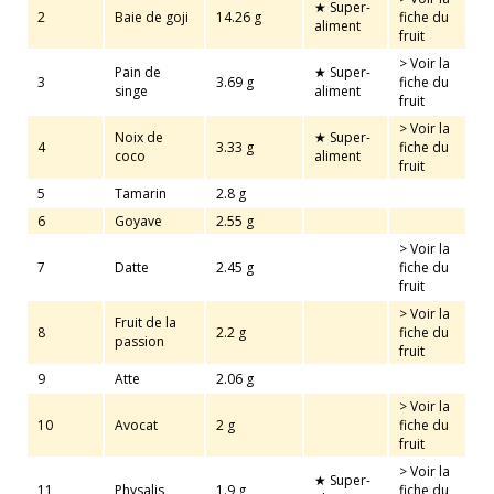
★ Super-
2
Baie de goji
14.26 g
fiche du
aliment
fruit
> Voir la
Pain de
★ Super-
3
3.69 g
fiche du
singe
aliment
fruit
> Voir la
Noix de
★ Super-
4
3.33 g
fiche du
coco
aliment
fruit
5
Tamarin
2.8 g
6
Goyave
2.55 g
> Voir la
7
Datte
2.45 g
fiche du
fruit
> Voir la
Fruit de la
8
2.2 g
fiche du
passion
fruit
9
Atte
2.06 g
> Voir la
10
Avocat
2 g
fiche du
fruit
> Voir la
★ Super-
11
Physalis
1.9 g
fiche du