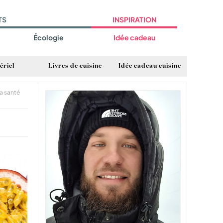
TS
INSPIRATION
Écologie
Idée cadeau
ériel
Livres de cuisine
Idée cadeau cuisine
sa santé