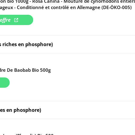
on bio 1000g - Rosa Canina - Mouture de cynorhodons entiers
tageux - Conditionné et contrôlé en Allemagne (DE-ÖKO-005)
'offre
us riches en phosphore)
dre De Baobab Bio 500g
ches en phosphore)