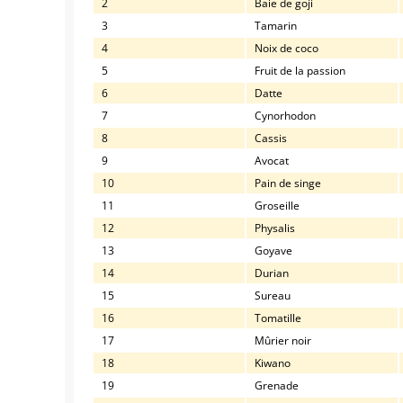
2
Baie de goji
3
Tamarin
4
Noix de coco
5
Fruit de la passion
6
Datte
7
Cynorhodon
8
Cassis
9
Avocat
10
Pain de singe
11
Groseille
12
Physalis
13
Goyave
14
Durian
15
Sureau
16
Tomatille
17
Mûrier noir
18
Kiwano
19
Grenade