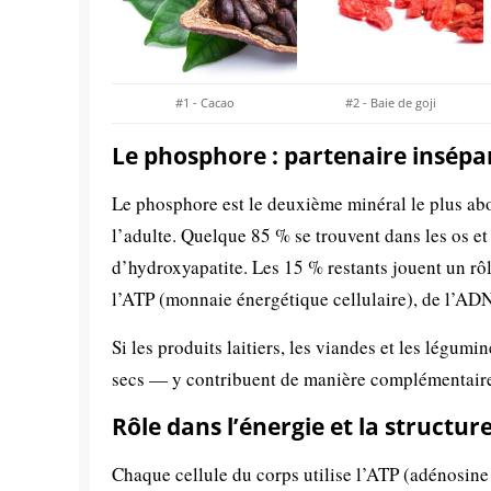
#1 - Cacao
#2 - Baie de goji
Le phosphore : partenaire insépa
Le phosphore est le deuxième minéral le plus ab
l’adulte. Quelque 85 % se trouvent dans les os et
d’hydroxyapatite. Les 15 % restants jouent un rô
l’ATP (monnaie énergétique cellulaire), de l’AD
Si les produits laitiers, les viandes et les légum
secs — y contribuent de manière complémentair
Rôle dans l’énergie et la structure
Chaque cellule du corps utilise l’ATP (adénosin