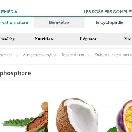
LE MÉDIA
LES DOSSIERS COMPLE
rvation nature
Bien-être
Encyclopédie
 healthy
Nutrition
Régimes
Mat
inement
>
Aliments healthy
>
Tous les fruits
>
Fruits pour améliorer 
n phosphore