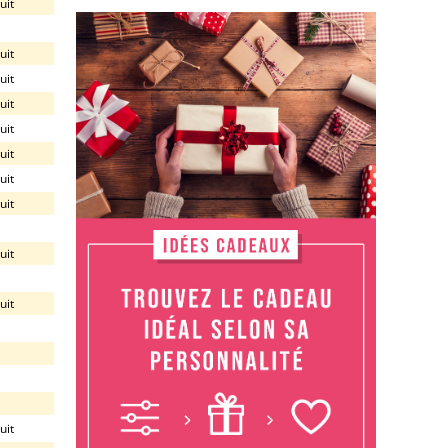
uit
uit
uit
uit
uit
uit
uit
uit
uit
uit
uit