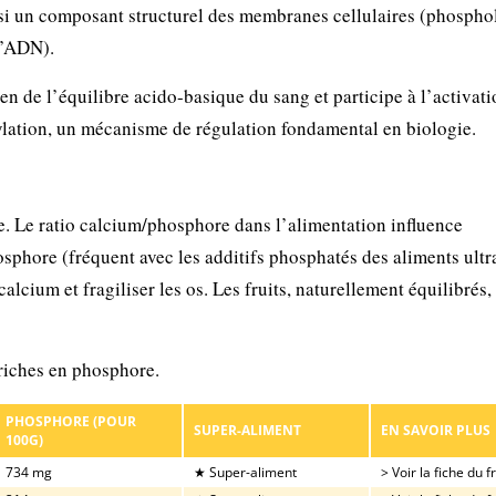
ssi un composant structurel des membranes cellulaires (phospho
l’ADN).
n de l’équilibre acido-basique du sang et participe à l’activati
ation, un mécanisme de régulation fondamental en biologie.
e. Le ratio calcium/phosphore dans l’alimentation influence
sphore (fréquent avec les additifs phosphatés des aliments ultr
lcium et fragiliser les os. Les fruits, naturellement équilibrés,
 riches en phosphore.
PHOSPHORE (POUR
SUPER-ALIMENT
EN SAVOIR PLUS
100G)
734 mg
★ Super-aliment
> Voir la fiche du fr