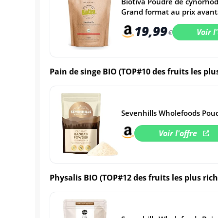
Biotiva Poudre de cynorhod
Grand format au prix avan
19,99
Voir l
€
Pain de singe BIO (TOP#10 des fruits les pl
Sevenhills Wholefoods Pou
Voir l'offre
Physalis BIO (TOP#12 des fruits les plus ri