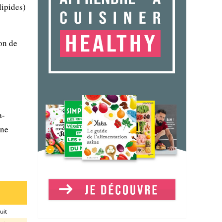
lipides)
on de
a-
 ne
uit