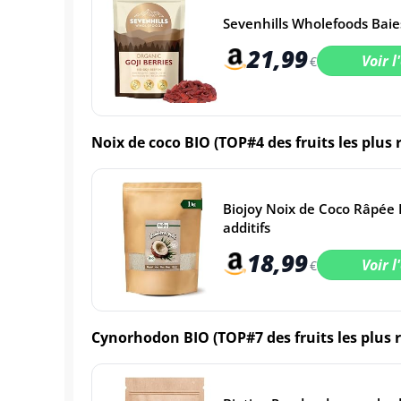
Sevenhills Wholefoods Baie
21,99
Voir l
€
Noix de coco BIO (TOP#4 des fruits les plus
Biojoy Noix de Coco Râpée B
additifs
18,99
Voir l
€
Cynorhodon BIO (TOP#7 des fruits les plus 