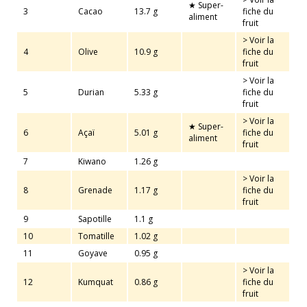
★ Super-
3
Cacao
13.7 g
fiche du
aliment
fruit
> Voir la
4
Olive
10.9 g
fiche du
fruit
> Voir la
5
Durian
5.33 g
fiche du
fruit
> Voir la
★ Super-
6
Açaï
5.01 g
fiche du
aliment
fruit
7
Kiwano
1.26 g
> Voir la
8
Grenade
1.17 g
fiche du
fruit
9
Sapotille
1.1 g
10
Tomatille
1.02 g
11
Goyave
0.95 g
> Voir la
12
Kumquat
0.86 g
fiche du
fruit