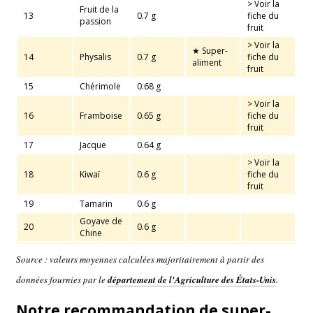
> Voir la
Fruit de la
13
0.7 g
fiche du
passion
fruit
> Voir la
★ Super-
14
Physalis
0.7 g
fiche du
aliment
fruit
15
Chérimole
0.68 g
> Voir la
16
Framboise
0.65 g
fiche du
fruit
17
Jacque
0.64 g
> Voir la
18
Kiwaï
0.6 g
fiche du
fruit
19
Tamarin
0.6 g
Goyave de
20
0.6 g
Chine
Source : valeurs moyennes calculées majoritairement à partir des
données fournies par le
département de l'Agriculture des États-Unis
.
Notre recommandation de super-