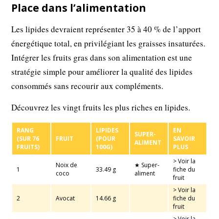
Place dans l’alimentation
Les lipides devraient représenter 35 à 40 % de l’apport
énergétique total, en privilégiant les graisses insaturées.
Intégrer les fruits gras dans son alimentation est une
stratégie simple pour améliorer la qualité des lipides
consommés sans recourir aux compléments.
Découvrez les vingt fruits les plus riches en lipides.
RANG
LIPIDES
EN
SUPER-
(SUR 76
FRUIT
(POUR
SAVOIR
ALIMENT
FRUITS)
100G)
PLUS
> Voir la
Noix de
★ Super-
1
33.49 g
fiche du
coco
aliment
fruit
> Voir la
2
Avocat
14.66 g
fiche du
fruit
> Voir la