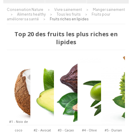
Conservation Nature
>
Vivre sainement
>
Manger sainement
>
Aliments healthy
>
Tous les fruits
>
Fruits pour
améliorer sa santé
>
Fruits riches en lipides
Top 20 des fruits les plus riches en
lipides
#1 - Noix de
coco
#2 - Avocat
#3 - Cacao
#4 - Olive
#5 - Durian