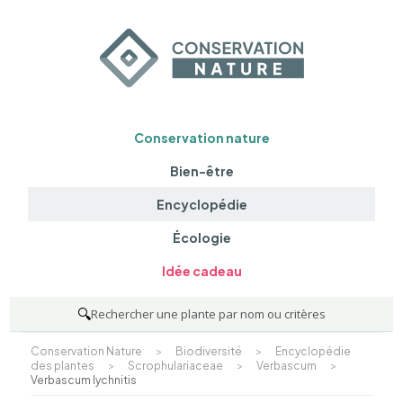
Conservation nature
Bien-être
Encyclopédie
Écologie
Idée cadeau
🔍
Rechercher une plante par nom ou critères
Conservation Nature
>
Biodiversité
>
Encyclopédie
des plantes
>
Scrophulariaceae
>
Verbascum
>
Verbascum lychnitis