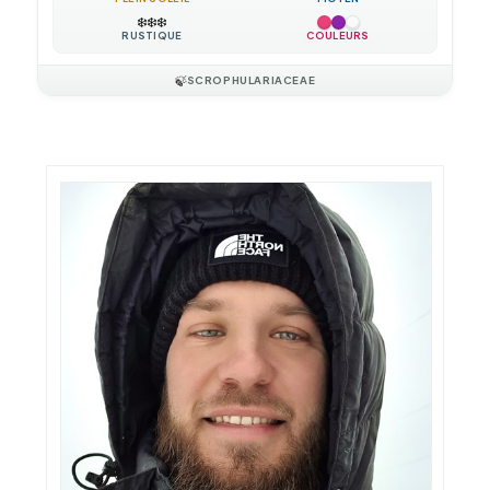
❄️
❄️
❄️
RUSTIQUE
COULEURS
🍃
SCROPHULARIACEAE