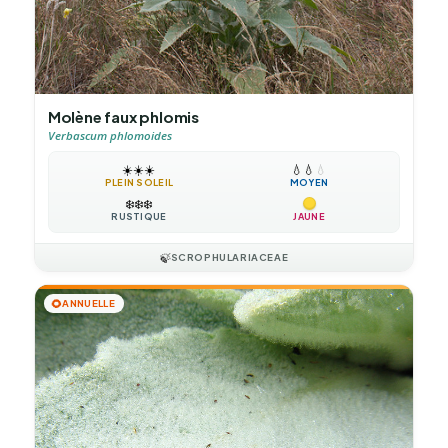
Molène faux phlomis
Verbascum phlomoides
☀️
☀️
☀️
💧
💧
💧
PLEIN SOLEIL
MOYEN
❄️
❄️
❄️
RUSTIQUE
JAUNE
🍃
SCROPHULARIACEAE
🌻
ANNUELLE