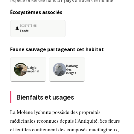
41 pays
Espèce observée dans
à travers le monde.
Écosystèmes associés
ÉCOSYSTÈME
🌲
Forêt
Faune sauvage partageant cet habitat
Harfang
L’aigle
des
impérial
neiges
Bienfaits et usages
La Molène lychnite possède des propriétés
médicinales reconnues depuis l'Antiquité. Ses fleurs
et feuilles contiennent des composés mucilagineux,