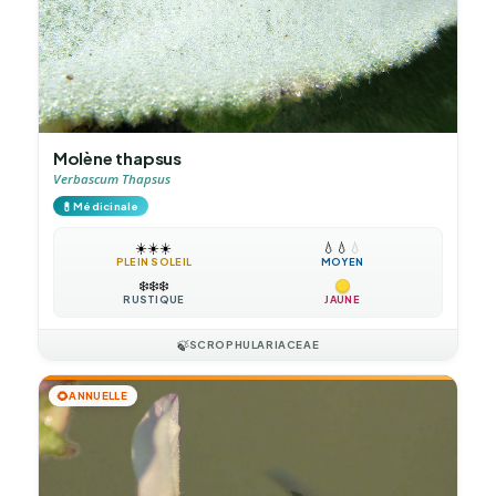
Molène thapsus
Verbascum Thapsus
💊
Médicinale
☀️
☀️
☀️
💧
💧
💧
PLEIN SOLEIL
MOYEN
❄️
❄️
❄️
RUSTIQUE
JAUNE
🍃
SCROPHULARIACEAE
🌻
ANNUELLE