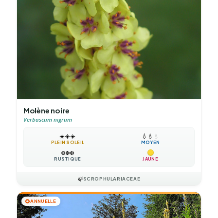
Molène noire
Verbascum nigrum
☀️
☀️
☀️
💧
💧
💧
PLEIN SOLEIL
MOYEN
❄️
❄️
❄️
RUSTIQUE
JAUNE
🍃
SCROPHULARIACEAE
🌻
ANNUELLE