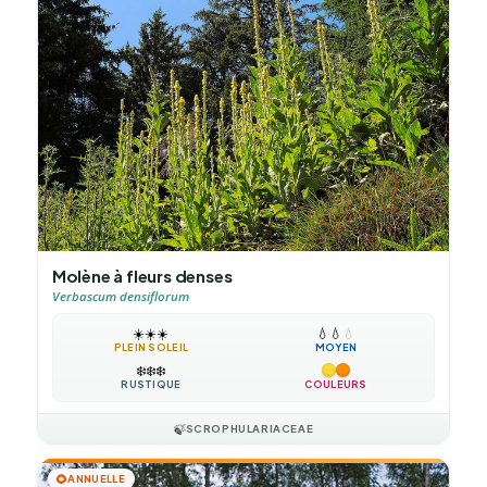
Molène à fleurs denses
Verbascum densiflorum
☀️
☀️
☀️
💧
💧
💧
PLEIN SOLEIL
MOYEN
❄️
❄️
❄️
RUSTIQUE
COULEURS
🍃
SCROPHULARIACEAE
🌻
ANNUELLE