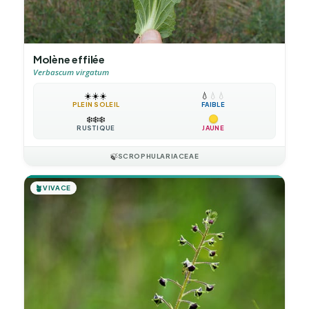
Molène effilée
Verbascum virgatum
☀️
☀️
☀️
💧
💧
💧
PLEIN SOLEIL
FAIBLE
❄️
❄️
❄️
RUSTIQUE
JAUNE
🍃
SCROPHULARIACEAE
🪴
VIVACE