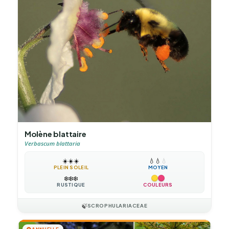
Molène blattaire
Verbascum blattaria
☀️
☀️
☀️
💧
💧
💧
PLEIN SOLEIL
MOYEN
❄️
❄️
❄️
RUSTIQUE
COULEURS
🍃
SCROPHULARIACEAE
ANNUELLE