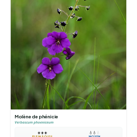
Molène de phénicie
Verbascum phoeniceum
☀️
☀️
☀️
💧
💧
💧
PLEIN SOLEIL
MOYEN