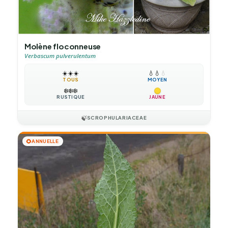
Molène floconneuse
Verbascum pulverulentum
☀️
☀️
☀️
💧
💧
💧
TOUS
MOYEN
❄️
❄️
❄️
RUSTIQUE
JAUNE
🍃
SCROPHULARIACEAE
🌻
ANNUELLE