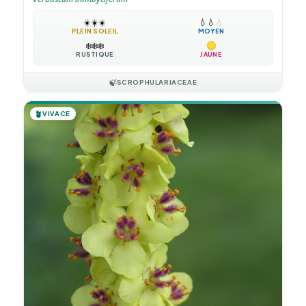
☀️
☀️
☀️
💧
💧
💧
PLEIN SOLEIL
MOYEN
❄️
❄️
❄️
RUSTIQUE
JAUNE
🍃
SCROPHULARIACEAE
🪴
VIVACE