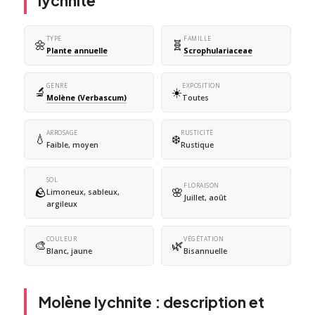
lychnite
TYPE
FAMILLE
🌼
🧬
Plante annuelle
Scrophulariaceae
GENRE
EXPOSITION
🔬
☀️
Molène (Verbascum)
Toutes
ARROSAGE
RUSTICITÉ
💧
❄️
Faible, moyen
Rustique
SOL
FLORAISON
🪨
🌸
Limoneux, sableux,
Juillet, août
argileux
COULEUR
VÉGÉTATION
🎨
🌿
Blanc, jaune
Bisannuelle
Molène lychnite : description et