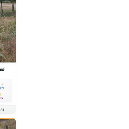
is

💧
EN
NE
EAE