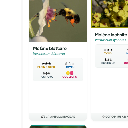
Molène lychnite
Verbascum lychnitis
Molène blattaire
☀️
☀️
☀️

Verbascum blattaria
TOUS
❄️
❄️
❄️
☀️
☀️
☀️
💧
💧
💧
RUSTIQUE
CO
PLEIN SOLEIL
MOYEN
❄️
❄️
❄️
RUSTIQUE
COULEURS
🍃
SCROPHULARIACEAE
🍃
SCROPHULARI