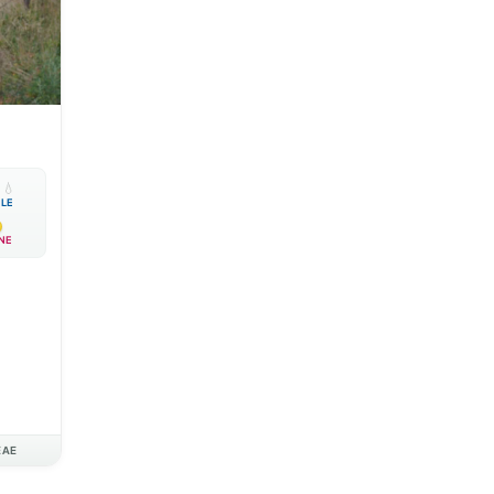

💧
BLE
NE
EAE