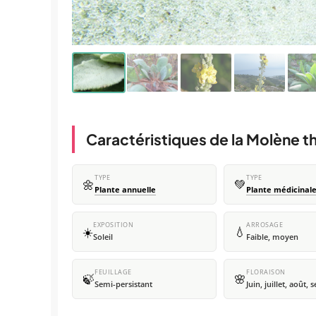
Caractéristiques de la Molène t
TYPE
TYPE
🌼
💚
Plante annuelle
Plante médicinal
EXPOSITION
ARROSAGE
☀️
💧
Soleil
Faible, moyen
FEUILLAGE
FLORAISON
🍃
🌸
Semi-persistant
Juin, juillet, août,