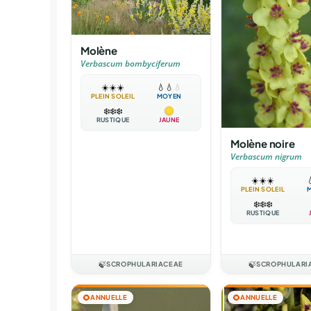
Molène
Verbascum bombyciferum
☀️
☀️
☀️
💧
💧
💧
PLEIN SOLEIL
MOYEN
❄️
❄️
❄️
RUSTIQUE
JAUNE
Molène noire
Verbascum nigrum
☀️
☀️
☀️

PLEIN SOLEIL
❄️
❄️
❄️
RUSTIQUE
🍃
SCROPHULARIACEAE
🍃
SCROPHULARI
🌻
ANNUELLE
🌻
ANNUELLE