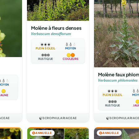
Molène à fleurs denses
Verbascum densiflorum
☀️
☀️
☀️
💧
💧
💧
PLEIN SOLEIL
MOYEN
❄️
❄️
❄️
RUSTIQUE
COULEURS
Molène faux phlom
Verbascum phlomoides

💧
💧
MOYEN
☀️
☀️
☀️
💧

PLEIN SOLEIL
MOY
JAUNE
❄️
❄️
❄️
RUSTIQUE
JAU
ACEAE
🍃
SCROPHULARIACEAE
🍃
SCROPHULARIAC
🌻
ANNUELLE
🌻
ANNUELLE