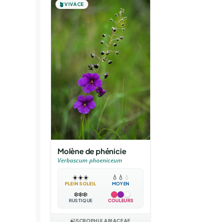
🪴
VIVACE
Molène de phénicie
Verbascum phoeniceum
☀️
☀️
☀️
💧
💧
💧
PLEIN SOLEIL
MOYEN
❄️
❄️
❄️
RUSTIQUE
COULEURS
🍃
SCROPHULARIACEAE