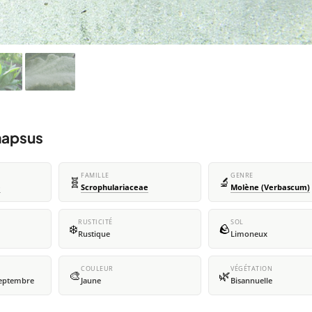
hapsus
FAMILLE
GENRE
🧬
🔬
e
Scrophulariaceae
Molène (Verbascum)
RUSTICITÉ
SOL
❄️
🪨
Rustique
Limoneux
COULEUR
VÉGÉTATION
🎨
🌿
 septembre
Jaune
Bisannuelle