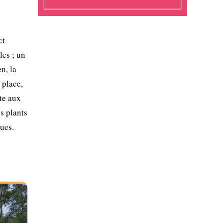
ct
les ; un
n, la
 place,
ste aux
s plants
ues.