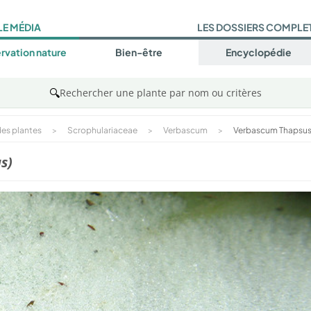
LE MÉDIA
LES DOSSIERS COMPLE
rvation nature
Bien-être
Encyclopédie
🔍
Rechercher une plante par nom ou critères
es plantes
>
Scrophulariaceae
>
Verbascum
>
Verbascum Thapsu
s)