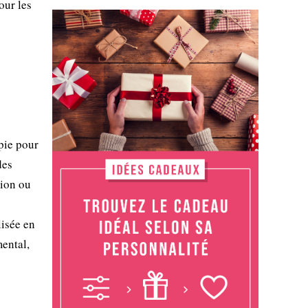
our les
pie pour
des
sion ou
lisée en
mental,