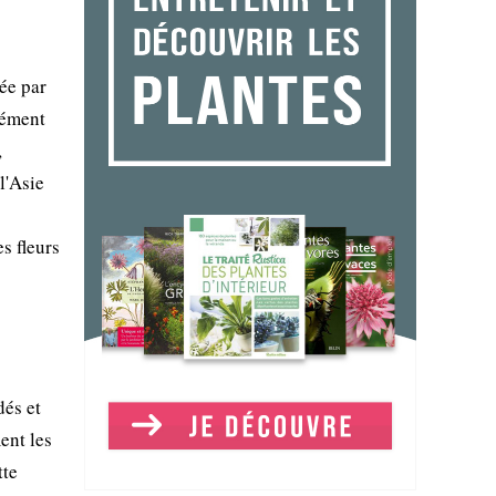
ée par
sément
,
l'Asie
s fleurs
dés et
ent les
tte