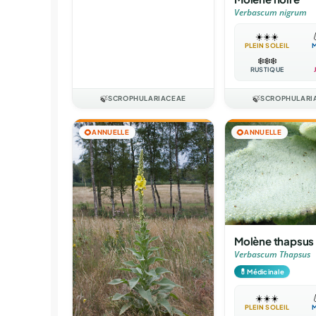
Verbascum nigrum
☀️
☀️
☀️

PLEIN SOLEIL
❄️
❄️
❄️
RUSTIQUE
🍃
SCROPHULARIACEAE
🍃
SCROPHULARI
🌻
ANNUELLE
🌻
ANNUELLE
Molène thapsus
Verbascum Thapsus
💊
Médicinale
☀️
☀️
☀️

PLEIN SOLEIL