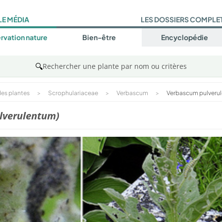
LE MÉDIA
LES DOSSIERS COMPLE
rvation nature
Bien-être
Encyclopédie
🔍
Rechercher une plante par nom ou critères
es plantes
>
Scrophulariaceae
>
Verbascum
>
Verbascum pulveru
lverulentum)