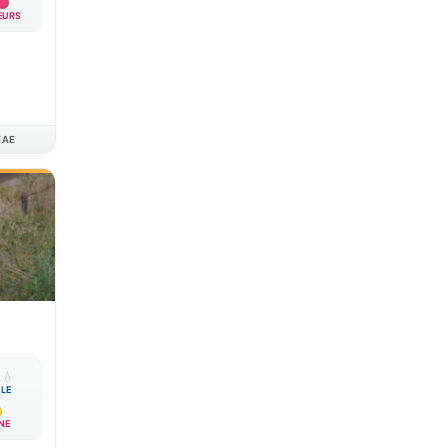
EURS
EAE

💧
BLE
NE