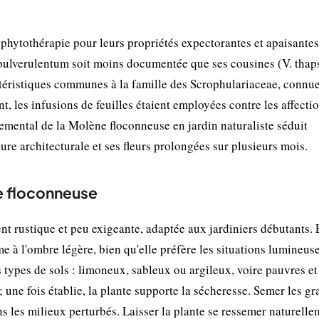
 phytothérapie pour leurs propriétés expectorantes et apaisantes
 pulverulentum soit moins documentée que ses cousines (V. thap
téristiques communes à la famille des Scrophulariaceae, connu
t, les infusions de feuilles étaient employées contre les affecti
rnemental de la Molène floconneuse en jardin naturaliste séduit
ure architecturale et ses fleurs prolongées sur plusieurs mois.
ne floconneuse
 rustique et peu exigeante, adaptée aux jardiniers débutants. 
me à l'ombre légère, bien qu'elle préfère les situations lumineus
 types de sols : limoneux, sableux ou argileux, voire pauvres et
; une fois établie, la plante supporte la sécheresse. Semer les gr
s les milieux perturbés. Laisser la plante se ressemer naturelle