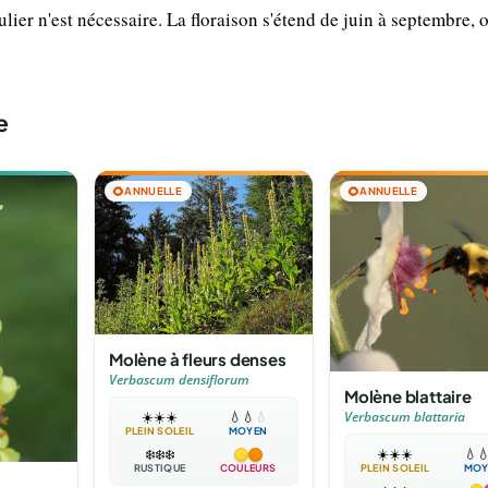
lier n'est nécessaire. La floraison s'étend de juin à septembre, o
e
🌻
ANNUELLE
🌻
ANNUELLE
Molène à fleurs denses
Verbascum densiflorum
Molène blattaire
Verbascum blattaria
☀️
☀️
☀️
💧
💧
💧
PLEIN SOLEIL
MOYEN
☀️
☀️
☀️
💧

❄️
❄️
❄️
PLEIN SOLEIL
MOY
RUSTIQUE
COULEURS