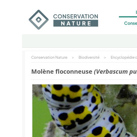
Conse
Conservation Nature
>
Biodiversité
>
Encyclopédie d
Molène floconneuse
(Verbascum pu