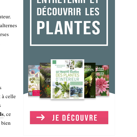
uteur.
 alternes
erses
e
s
 à celle
s
ls
, ce
 bien