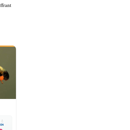
ffrant

💧
EN