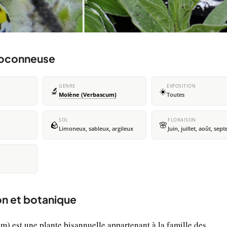
floconneuse
GENRE
EXPOSITION
🔬
☀️
Molène (Verbascum)
Toutes
SOL
FLORAISON
🪨
🌸
Limoneux, sableux, argileux
Juin, juillet, août, se
on et botanique
 est une plante bisannuelle appartenant à la famille des