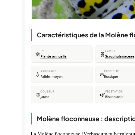
Caractéristiques de la Molène 
TYPE
FAMILLE
🌼
🧬
Plante annuelle
Scrophulariaceae
ARROSAGE
RUSTICITÉ
💧
❄️
Faible, moyen
Rustique
COULEUR
VÉGÉTATION
🎨
🌿
Jaune
Bisannuelle
Molène floconneuse : descripti
La Molène floconneuse (Verbascum pulverulentum)