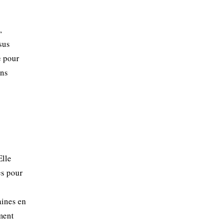
,
sus
e pour
ons
Elle
es pour
aines en
ment