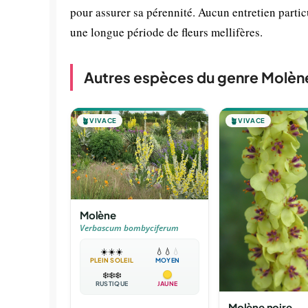
pour assurer sa pérennité. Aucun entretien particu
une longue période de fleurs mellifères.
Autres espèces du genre Molèn
🪴
VIVACE
🪴
VIVACE
Molène
Verbascum bombyciferum
☀️
☀️
☀️
💧
💧
💧
PLEIN SOLEIL
MOYEN
❄️
❄️
❄️
RUSTIQUE
JAUNE
Molène noire