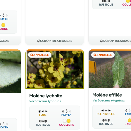
❄️
❄️
❄️
RUSTIQUE
COUL

💧
💧
MOYEN
JAUNE
ACEAE
🍃
SCROPHULARIACEAE
🍃
SCROPHULARIAC
🌻
ANNUELLE
🌻
ANNUELLE
Molène effilée
Molène lychnite
Verbascum virgatum
Verbascum lychnitis
☀️
☀️
☀️
💧

☀️
☀️
☀️
💧
💧
💧
PLEIN SOLEIL
FAI
TOUS
MOYEN
❄️
❄️
❄️
❄️
❄️
❄️

💧
💧
RUSTIQUE
JAU
RUSTIQUE
COULEURS
MOYEN