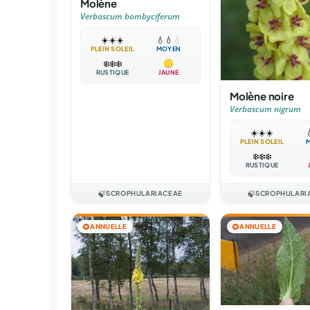
Molène
Verbascum bombyciferum
☀️
☀️
☀️
💧
💧
💧
PLEIN SOLEIL
MOYEN
❄️
❄️
❄️
RUSTIQUE
JAUNE
Molène noire
Verbascum nigrum
☀️
☀️
☀️

PLEIN SOLEIL
❄️
❄️
❄️
RUSTIQUE
🍃
SCROPHULARIACEAE
🍃
SCROPHULARI
🌻
ANNUELLE
🌻
ANNUELLE