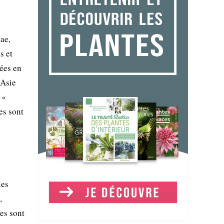
ae,
s et
sées en
'Asie
 «
es sont
les
,
nes sont