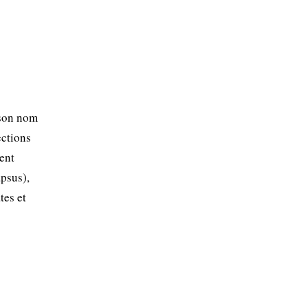
 son nom
ections
ent
psus),
tes et