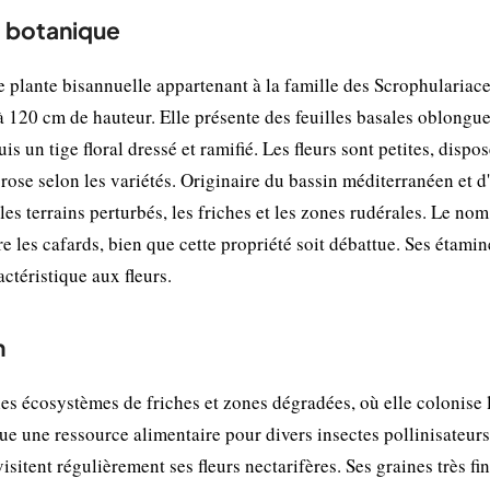
t botanique
e plante bisannuelle appartenant à la famille des Scrophulariace
 à 120 cm de hauteur. Elle présente des feuilles basales oblongue
s un tige floral dressé et ramifié. Les fleurs sont petites, dispo
 rose selon les variétés. Originaire du bassin méditerranéen et d
es terrains perturbés, les friches et les zones rudérales. Le nom
re les cafards, bien que cette propriété soit débattue. Ses étamin
téristique aux fleurs.
n
es écosystèmes de friches et zones dégradées, où elle colonise 
tue une ressource alimentaire pour divers insectes pollinisateurs
sitent régulièrement ses fleurs nectarifères. Ses graines très fi