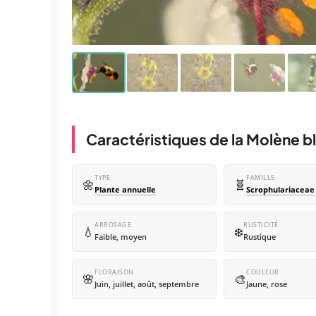
Caractéristiques de la Molène bl
TYPE
FAMILLE
🌼
🧬
Plante annuelle
Scrophulariaceae
ARROSAGE
RUSTICITÉ
💧
❄️
Faible, moyen
Rustique
FLORAISON
COULEUR
🌸
🎨
Juin, juillet, août, septembre
Jaune, rose