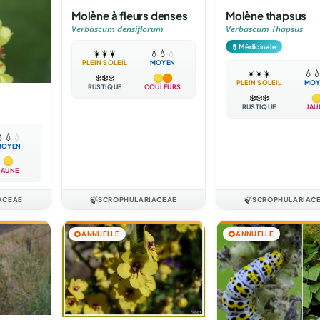
Molène à fleurs denses
Molène thapsus
Verbascum densiflorum
Verbascum Thapsus
💊
Médicinale
☀️
☀️
☀️
💧
💧
💧
PLEIN SOLEIL
MOYEN
☀️
☀️
☀️
💧

❄️
❄️
❄️
PLEIN SOLEIL
MOY
RUSTIQUE
COULEURS
❄️
❄️
❄️
RUSTIQUE
JAU

💧
💧
MOYEN
JAUNE
ACEAE
🍃
SCROPHULARIACEAE
🍃
SCROPHULARIAC
🌻
ANNUELLE
🌻
ANNUELLE