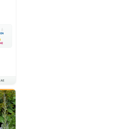

💧
EN
NE
EAE