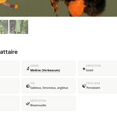
attaire
GENRE
EXPOSITION
🔬
☀️
Molène (Verbascum)
Soleil
SOL
FEUILLAGE
🪨
🍃
Sableux, limoneux, argileux
Persistant
VÉGÉTATION
🌿
Bisannuelle