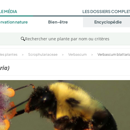
LE MÉDIA
LES DOSSIERS COMPLE
rvation nature
Bien-être
Encyclopédie
🔍
Rechercher une plante par nom ou critères
es plantes
>
Scrophulariaceae
>
Verbascum
>
Verbascum blattari
ria)