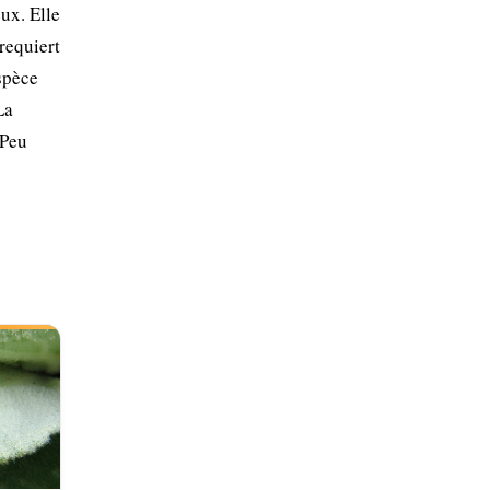
ux. Elle
requiert
espèce
La
 Peu