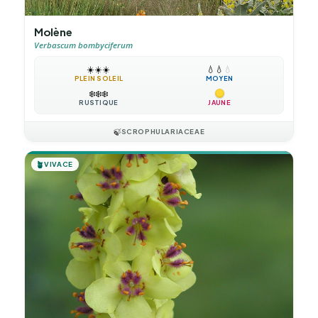
Molène
Verbascum bombyciferum
☀️
☀️
☀️
💧
💧
💧
PLEIN SOLEIL
MOYEN
❄️
❄️
❄️
RUSTIQUE
JAUNE
🍃
SCROPHULARIACEAE
🪴
VIVACE