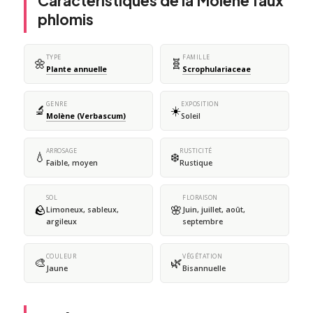
Caractéristiques de la Molène faux
phlomis
TYPE
FAMILLE
🌼
🧬
Plante annuelle
Scrophulariaceae
GENRE
EXPOSITION
🔬
☀️
Molène (Verbascum)
Soleil
ARROSAGE
RUSTICITÉ
💧
❄️
Faible, moyen
Rustique
SOL
FLORAISON
🪨
🌸
Limoneux, sableux,
Juin, juillet, août,
argileux
septembre
COULEUR
VÉGÉTATION
🎨
🌿
Jaune
Bisannuelle