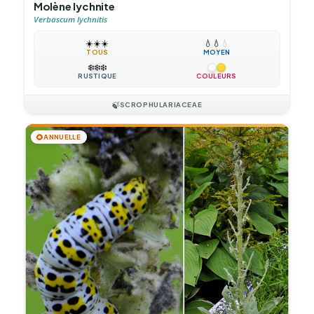
Molène lychnite
Verbascum lychnitis
☀️
☀️
☀️
💧
💧
💧
TOUS
MOYEN
❄️
❄️
❄️
RUSTIQUE
COULEURS
🍃
SCROPHULARIACEAE
🌻
ANNUELLE