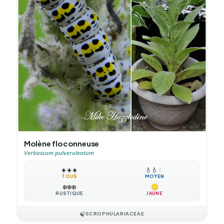
Molène floconneuse
Verbascum pulverulentum
☀️
☀️
☀️
💧
💧
💧
TOUS
MOYEN
❄️
❄️
❄️
RUSTIQUE
JAUNE
🍃
SCROPHULARIACEAE