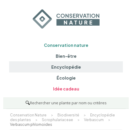
Conservation nature
Bien-être
Encyclopédie
Écologie
Idée cadeau
🔍
Rechercher une plante par nom ou critères
Conservation Nature
>
Biodiversité
>
Encyclopédie
des plantes
>
Scrophulariaceae
>
Verbascum
>
Verbascum phlomoides