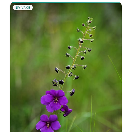
🪴
VIVACE