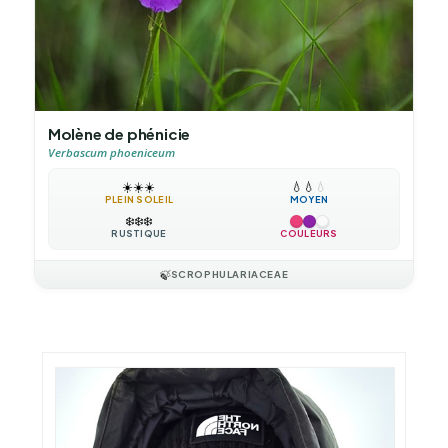
Molène de phénicie
Verbascum phoeniceum
☀️
☀️
☀️
💧
💧
💧
PLEIN SOLEIL
MOYEN
❄️
❄️
❄️
RUSTIQUE
COULEURS
🍃
SCROPHULARIACEAE