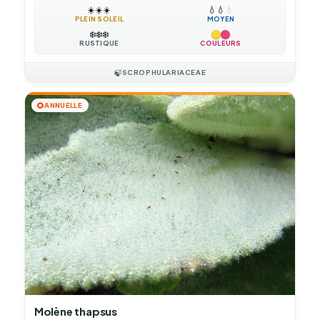
☀️
☀️
☀️
💧
💧
💧
PLEIN SOLEIL
MOYEN
❄️
❄️
❄️
RUSTIQUE
COULEURS
🍃
SCROPHULARIACEAE
🌻
ANNUELLE
Molène thapsus