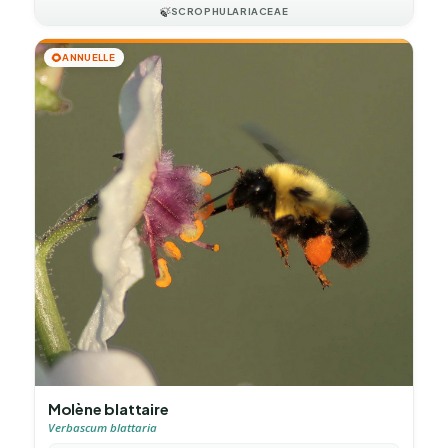
🍃
SCROPHULARIACEAE
🌻
ANNUELLE
Molène blattaire
Verbascum blattaria