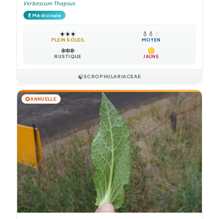
Verbascum Thapsus
💊
Médicinale
☀️
☀️
☀️
💧
💧
💧
PLEIN SOLEIL
MOYEN
❄️
❄️
❄️
RUSTIQUE
JAUNE
🍃
SCROPHULARIACEAE
🌻
ANNUELLE