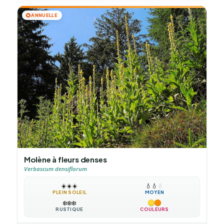
🌻
ANNUELLE
Molène à fleurs denses
Verbascum densiflorum
☀️
☀️
☀️
💧
💧
💧
PLEIN SOLEIL
MOYEN
❄️
❄️
❄️
RUSTIQUE
COULEURS