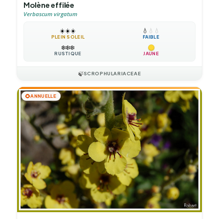
Molène effilée
Verbascum virgatum
☀️
☀️
☀️
💧
💧
💧
PLEIN SOLEIL
FAIBLE
❄️
❄️
❄️
RUSTIQUE
JAUNE
🍃
SCROPHULARIACEAE
🌻
ANNUELLE