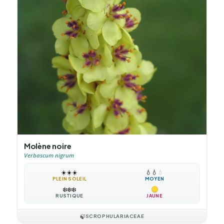
Molène noire
Verbascum nigrum
☀️
☀️
☀️
💧
💧
💧
PLEIN SOLEIL
MOYEN
❄️
❄️
❄️
RUSTIQUE
JAUNE
🍃
SCROPHULARIACEAE