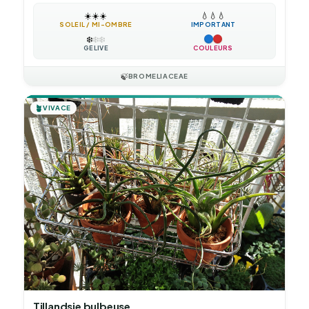
☀️
☀️
☀️
💧
💧
💧
SOLEIL / MI-OMBRE
IMPORTANT
❄️
❄️
❄️
GÉLIVE
COULEURS
🍃
BROMELIACEAE
🪴
VIVACE
Tillandsie bulbeuse