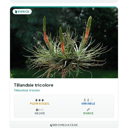
🪴
VIVACE
Tillandsie tricolore
Tillandsia tricolor
☀️
☀️
☀️
💧
💧
💧
PLEIN SOLEIL
VARIABLE
❄️
❄️
❄️
📏
GÉLIVE
VIVACE
🍃
BROMELIACEAE