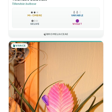
Tillandsia bulbosa
☀️
☀️
☀️
💧
💧
💧
MI-OMBRE
VARIABLE
❄️
❄️
❄️
GÉLIVE
VIOLET
🍃
BROMELIACEAE
🪴
VIVACE