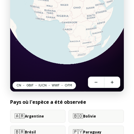
Pays où l'espèce a été observée
🇦🇷
🇧🇴
Argentine
Bolivie
🇧🇷
🇵🇾
Brésil
Paraguay