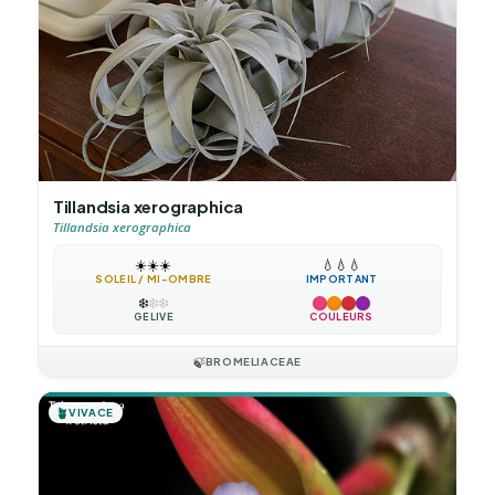
Tillandsia xerographica
Tillandsia xerographica
☀️
☀️
☀️
💧
💧
💧
SOLEIL / MI-OMBRE
IMPORTANT
❄️
❄️
❄️
GÉLIVE
COULEURS
🍃
BROMELIACEAE
🪴
VIVACE