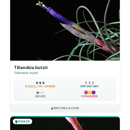
Tillandsia butzii
Tillandsia butzii
☀️
☀️
☀️
💧
💧
💧
SOLEIL / MI-OMBRE
IMPORTANT
❄️
❄️
❄️
GÉLIVE
COULEURS
🍃
BROMELIACEAE
🪴
VIVACE