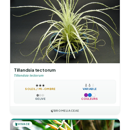
Tillandsia tectorum
Tillandsia tectorum
☀️
☀️
☀️
💧
💧
💧
SOLEIL / MI-OMBRE
VARIABLE
❄️
❄️
❄️
GÉLIVE
COULEURS
🍃
BROMELIACEAE
🪴
VIVACE