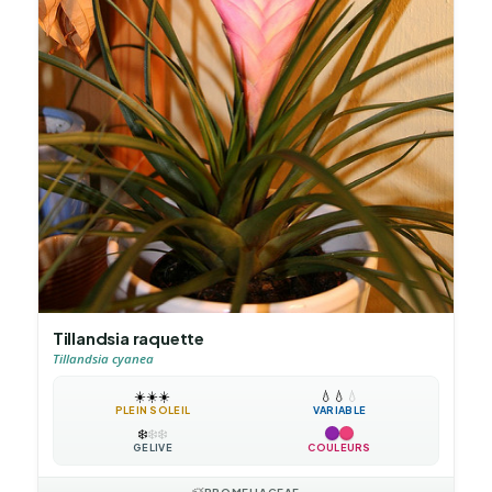
Tillandsia raquette
Tillandsia cyanea
☀️
☀️
☀️
💧
💧
💧
PLEIN SOLEIL
VARIABLE
❄️
❄️
❄️
GÉLIVE
COULEURS
BROMELIACEAE