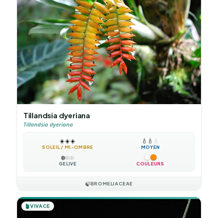
Tillandsia dyeriana
Tillandsia dyeriana
☀️
☀️
☀️
💧
💧
💧
SOLEIL / MI-OMBRE
MOYEN
❄️
❄️
❄️
GÉLIVE
COULEURS
🍃
BROMELIACEAE
🪴
VIVACE