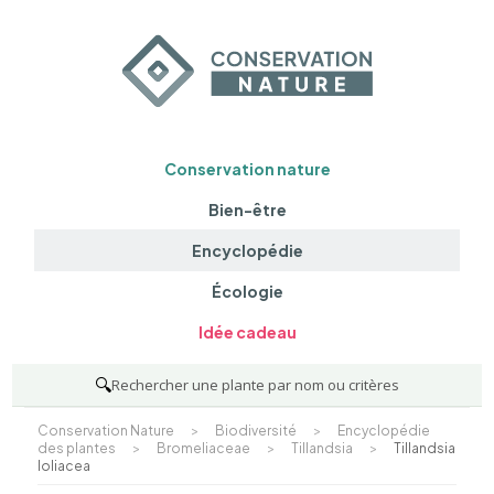
Conservation nature
Bien-être
Encyclopédie
Écologie
Idée cadeau
🔍
Rechercher une plante par nom ou critères
Conservation Nature
>
Biodiversité
>
Encyclopédie
des plantes
>
Bromeliaceae
>
Tillandsia
>
Tillandsia
loliacea