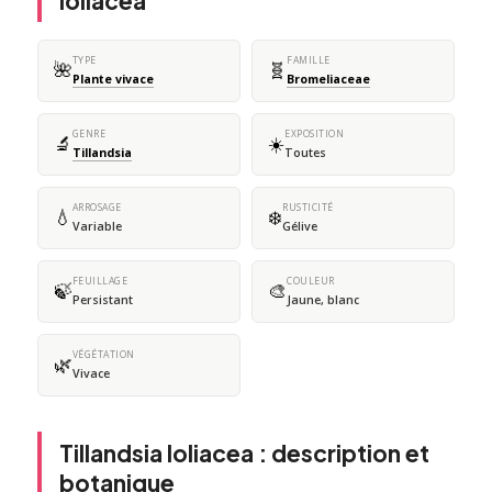
loliacea
TYPE
FAMILLE
🌺
🧬
Plante vivace
Bromeliaceae
GENRE
EXPOSITION
🔬
☀️
Tillandsia
Toutes
ARROSAGE
RUSTICITÉ
💧
❄️
Variable
Gélive
FEUILLAGE
COULEUR
🍃
🎨
Persistant
Jaune, blanc
VÉGÉTATION
🌿
Vivace
Tillandsia loliacea : description et
botanique