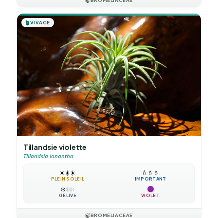
🍃
🪴
VIVACE
Tillandsie violette
Tillandsia ionantha
☀️
☀️
☀️
💧
💧
💧
PLEIN SOLEIL
IMPORTANT
❄️
❄️
❄️
GÉLIVE
VIOLET
🍃
BROMELIACEAE