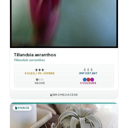
Tillandsia aeranthos
Tillandsia aeranthos
☀️
☀️
☀️
💧
💧
💧
SOLEIL / MI-OMBRE
IMPORTANT
❄️
❄️
❄️
GÉLIVE
COULEURS
🍃
BROMELIACEAE
🪴
VIVACE