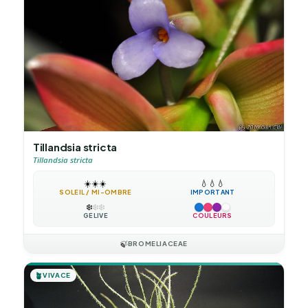
Tillandsia stricta
Tillandsia stricta
☀️
☀️
☀️
💧
💧
💧
SOLEIL / MI-OMBRE
IMPORTANT
❄️
❄️
❄️
GÉLIVE
COULEURS
🍃
BROMELIACEAE
🪴
VIVACE