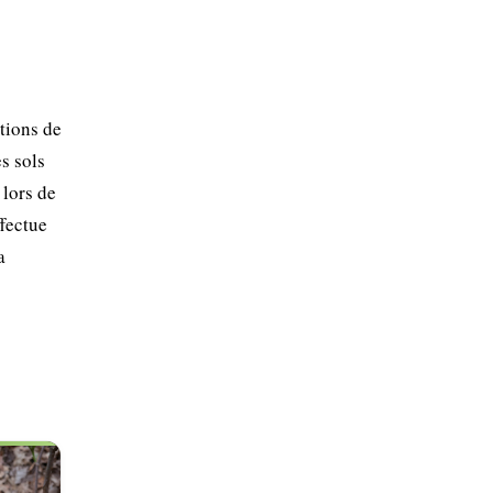
tions de
s sols
 lors de
ffectue
a