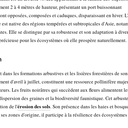
ement 2 à 4 mètres de hauteur, présentant un port buissonnant
sont opposées, composées et caduques, disparaissant en hiver. L
èce est native des régions tempérées et subtropicales d'Asie, not
s. Elle se distingue par sa robustesse et son adaptation à dive
 précieuse pour les écosystèmes où elle prospère naturellement.
n
dans les formations arbustives et les lisières forestières de son
ent d'avril à juillet, constituent une ressource pollinifère maj
ateurs. Les fruits noirâtres qui succèdent aux fleurs alimentent le
dispersion des graines et la biodiversité faunistique. Cet arbust
érosion des sols
tion de l'
. Son présence dans les haies et bosqu
ses zones d'origine, il participe à la résilience des écosystèmes