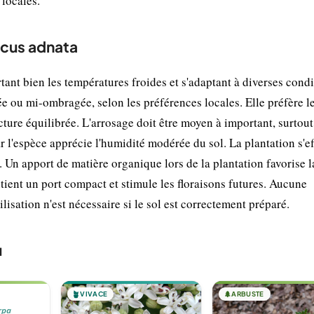
 locales.
ucus adnata
ant bien les températures froides et s'adaptant à diverses condi
ée ou mi-ombragée, selon les préférences locales. Elle préfère le
ture équilibrée. L'arrosage doit être moyen à important, surtout
r l'espèce apprécie l'humidité modérée du sol. La plantation s'e
Un apport de matière organique lors de la plantation favorise l
intient un port compact et stimule les floraisons futures. Aucune
lisation n'est nécessaire si le sol est correctement préparé.
u
🪴
VIVACE
🌲
ARBUSTE
rpa