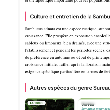
et thérapeutique importante pour les populations
Culture et entretien de la Samb
Sambucus adnata est une espèce rustique, support
croissance. Elle prospère en exposition ensoleill
sableux ou limoneux, bien drainés, avec une struc
l'établissement et pendant les périodes sèches, ca
de préférence en automne ou début de printemps. 
croissance initiale. Tailler après la floraison ma
exigence spécifique particulière en termes de ferti
Autres espèces du genre Surea
🌲
ARBUSTE
🌲
ARBUSTE
Sureau
Sambucus melanoca