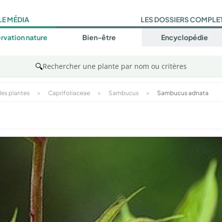
LE MÉDIA
LES DOSSIERS COMPLE
rvation nature
Bien-être
Encyclopédie
🔍
Rechercher une plante par nom ou critères
es plantes
>
Caprifoliaceae
>
Sambucus
>
Sambucus adnata