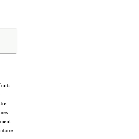
ruits
-
tre
anes
mment
ntaire