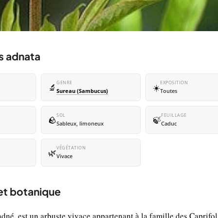
s adnata
GENRE
EXPOSITION
🔬
☀️
Sureau (Sambucus)
Toutes
SOL
FEUILLAGE
🪨
🍃
Sableux, limoneux
Caduc
VÉGÉTATION
🌿
Vivace
et botanique
, est un arbuste vivace appartenant à la famille des Caprifol