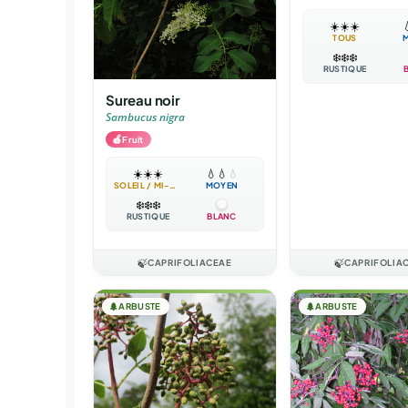
☀️
☀️
☀️

TOUS
❄️
❄️
❄️
RUSTIQUE
Sureau noir
Sambucus nigra
🍎
Fruit
☀️
☀️
☀️
💧
💧
💧
SOLEIL / MI-OMBRE
MOYEN
❄️
❄️
❄️
RUSTIQUE
BLANC
🍃
CAPRIFOLIACEAE
🍃
CAPRIFOLIA
🌲
ARBUSTE
🌲
ARBUSTE