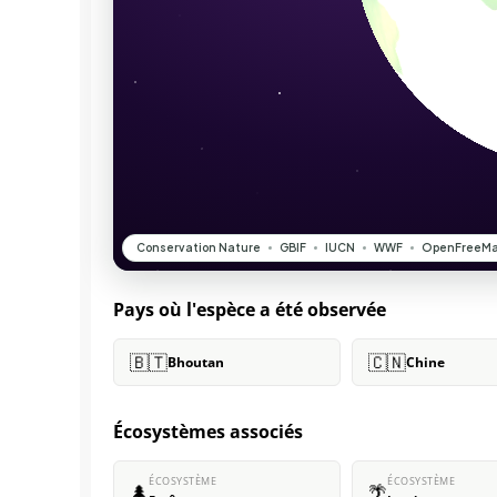
Pays où l'espèce a été observée
🇧🇹
🇨🇳
Bhoutan
Chine
Écosystèmes associés
ÉCOSYSTÈME
ÉCOSYSTÈME
🌲
🌴