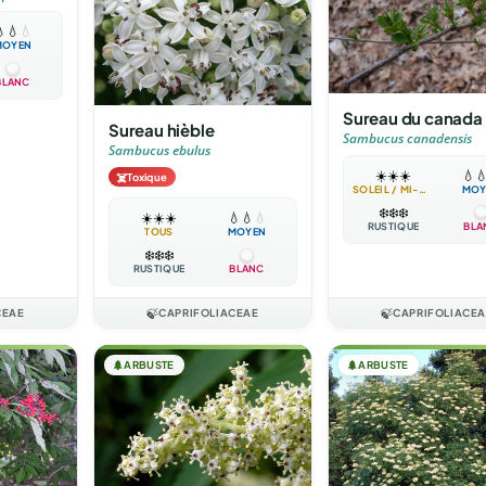

💧
💧
MOYEN
BLANC
Sureau du canada
Sureau hièble
Sambucus canadensis
Sambucus ebulus
☀️
☀️
☀️
💧

☠️
Toxique
SOLEIL / MI-OMBRE
MOY
❄️
❄️
❄️
☀️
☀️
☀️
💧
💧
💧
RUSTIQUE
BLA
TOUS
MOYEN
❄️
❄️
❄️
RUSTIQUE
BLANC
CEAE
🍃
CAPRIFOLIACEAE
🍃
CAPRIFOLIACE
🌲
ARBUSTE
🌲
ARBUSTE