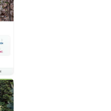

💧
EN
NC
AE