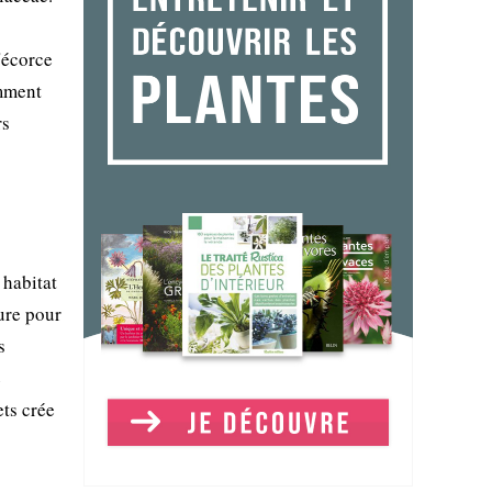
'écorce
amment
rs
 habitat
eure pour
s
e
ets crée