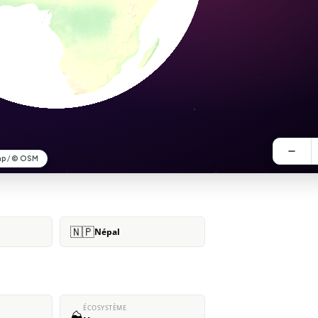
🇳🇵
Népal
ÉCOSYSTÈME
⛰️