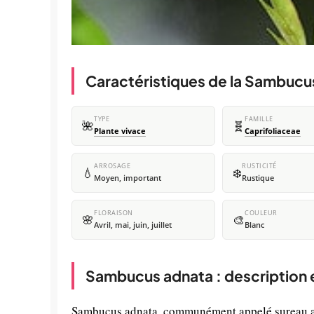
Caractéristiques de la Sambucu
TYPE
FAMILLE
🌺
🧬
Plante vivace
Caprifoliaceae
ARROSAGE
RUSTICITÉ
💧
❄️
Moyen, important
Rustique
FLORAISON
COULEUR
🌸
🎨
Avril, mai, juin, juillet
Blanc
Sambucus adnata : description 
Sambucus adnata, communément appelé sureau adné