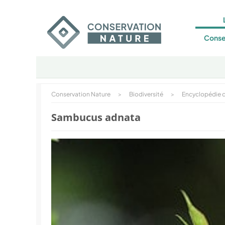
Conse
Conservation Nature
>
Biodiversité
>
Encyclopédie d
Sambucus adnata