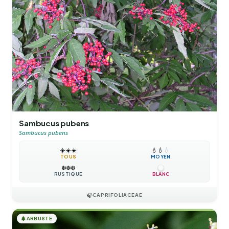
Sambucus pubens
Sambucus pubens
☀️
☀️
☀️
💧
💧
💧
TOUS
MOYEN
❄️
❄️
❄️
RUSTIQUE
BLANC
🍃
CAPRIFOLIACEAE
🌲
ARBUSTE