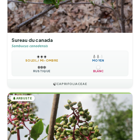
Sureau du canada
Sambucus canadensis
☀️
☀️
☀️
💧
💧
💧
SOLEIL / MI-OMBRE
MOYEN
❄️
❄️
❄️
RUSTIQUE
BLANC
🍃
CAPRIFOLIACEAE
🌲
ARBUSTE