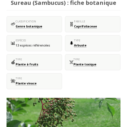
Sureau (Sambucus) : fiche botanique
CLASSIFICATION
FAMILLE
🌱
🧬
Genre botanique
Caprifoliaceae
ESPÈCES
TYPE
📊
🌲
13 espèces référencées
Arbuste
TYPE
TYPE
🍎
☠️
Plante à fruits
Plante toxique
TYPE
🌺
Plante vivace