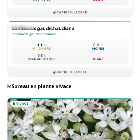
🍃
CAPRIFOLIACEAE
🌲
ARBUSTE
Sambucus gaudichaudiana
Sambucus gaudichaudiana
☀️
☀️
☀️
💧
💧
💧
MI-OMBRE
MOYEN
❄️
❄️
❄️
SEMI-RUSTIQUE
BLANC
🍃
CAPRIFOLIACEAE
Sureau en plante vivace
🌺
🪴
VIVACE