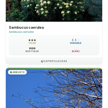
Sambucus caerulea
Sambucus caerulea
☀️
☀️
☀️
💧
💧
💧
TOUS
VARIABLE
❄️
❄️
❄️
RUSTIQUE
BLANC
🍃
CAPRIFOLIACEAE
🌲
ARBUSTE