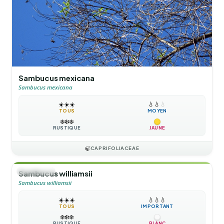
Sambucus mexicana
Sambucus mexicana
☀️
☀️
☀️
💧
💧
💧
TOUS
MOYEN
❄️
❄️
❄️
RUSTIQUE
JAUNE
🍃
CAPRIFOLIACEAE
🌲
ARBUSTE
Sambucus williamsii
Sambucus williamsii
☀️
☀️
☀️
💧
💧
💧
TOUS
IMPORTANT
❄️
❄️
❄️
RUSTIQUE
BLANC