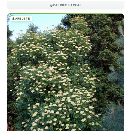
🍃
CAPRIFOLIACEAE
🌲
ARBUSTE