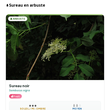
Sureau en arbuste
🌲
🌲
ARBUSTE
Sureau noir
Sambucus nigra
🍎
Fruit
☀️
☀️
☀️
💧
💧
💧
SOLEIL / MI-OMBRE
MOYEN