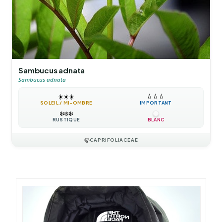
Sambucus adnata
Sambucus adnata
☀️
☀️
☀️
💧
💧
💧
SOLEIL / MI-OMBRE
IMPORTANT
❄️
❄️
❄️
RUSTIQUE
BLANC
🍃
CAPRIFOLIACEAE