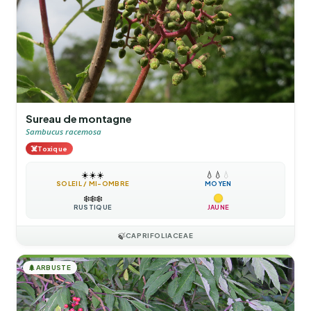
Sureau de montagne
Sambucus racemosa
☠️
Toxique
☀️
☀️
☀️
💧
💧
💧
SOLEIL / MI-OMBRE
MOYEN
❄️
❄️
❄️
RUSTIQUE
JAUNE
🍃
CAPRIFOLIACEAE
🌲
ARBUSTE