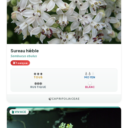
Sureau hièble
Sambucus ebulus
☠️
Toxique
☀️
☀️
☀️
💧
💧
💧
TOUS
MOYEN
❄️
❄️
❄️
RUSTIQUE
BLANC
🍃
CAPRIFOLIACEAE
🪴
VIVACE