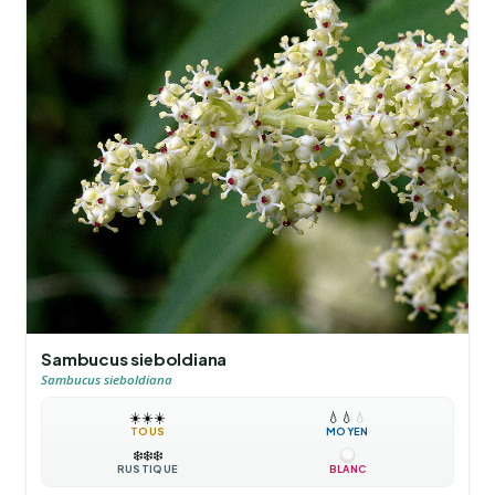
Sambucus sieboldiana
Sambucus sieboldiana
☀️
☀️
☀️
💧
💧
💧
TOUS
MOYEN
❄️
❄️
❄️
RUSTIQUE
BLANC