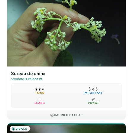
Sureau de chine
Sambucus chinensis
☀️
☀️
☀️
💧
💧
💧
TOUS
IMPORTANT
📏
BLANC
VIVACE
🍃
CAPRIFOLIACEAE
🪴
VIVACE