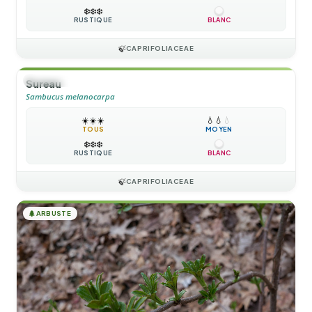
❄️
❄️
❄️
RUSTIQUE
BLANC
🍃
CAPRIFOLIACEAE
🌲
ARBUSTE
Sureau
Sambucus melanocarpa
☀️
☀️
☀️
💧
💧
💧
TOUS
MOYEN
❄️
❄️
❄️
RUSTIQUE
BLANC
🍃
CAPRIFOLIACEAE
🌲
ARBUSTE