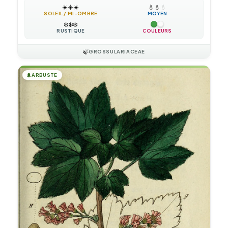
☀️
☀️
☀️
💧
💧
💧
SOLEIL / MI-OMBRE
MOYEN
❄️
❄️
❄️
RUSTIQUE
COULEURS
🍃
GROSSULARIACEAE
🌲
ARBUSTE