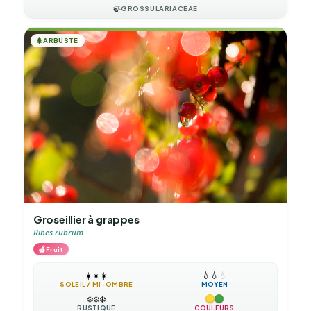
🍃
GROSSULARIACEAE
🌲
ARBUSTE
Groseillier à grappes
Ribes rubrum
🍎
Fruit
☀️
☀️
☀️
💧
💧
💧
SOLEIL / MI-OMBRE
MOYEN
❄️
❄️
❄️
RUSTIQUE
COULEURS