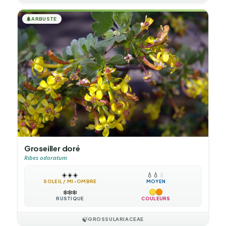
🌲
ARBUSTE
Groseiller doré
Ribes odoratum
☀️
☀️
☀️
💧
💧
💧
SOLEIL / MI-OMBRE
MOYEN
❄️
❄️
❄️
RUSTIQUE
COULEURS
🍃
GROSSULARIACEAE