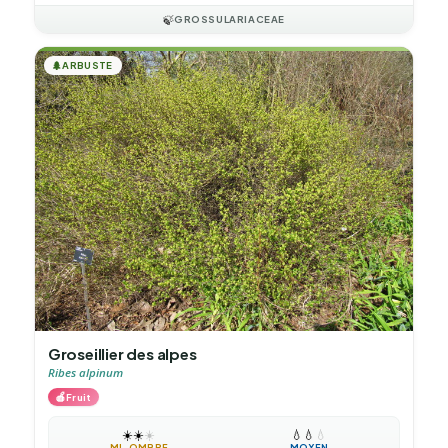
🍃
GROSSULARIACEAE
🌲
ARBUSTE
Groseillier des alpes
Ribes alpinum
🍎
Fruit
☀️
☀️
☀️
💧
💧
💧
MI-OMBRE
MOYEN