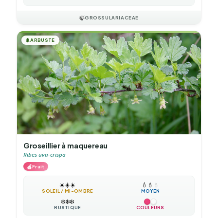
🍃
GROSSULARIACEAE
🌲
ARBUSTE
Groseillier à maquereau
Ribes uva-crispa
🍎
Fruit
☀️
☀️
☀️
💧
💧
💧
SOLEIL / MI-OMBRE
MOYEN
❄️
❄️
❄️
RUSTIQUE
COULEURS