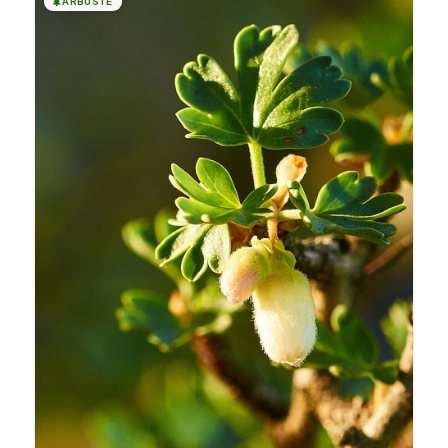
🌲
ARBUSTE