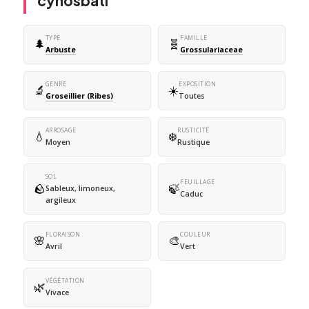
cynosbati
TYPE
FAMILLE
🌲
🧬
Arbuste
Grossulariaceae
GENRE
EXPOSITION
🔬
☀️
Groseillier (Ribes)
Toutes
ARROSAGE
RUSTICITÉ
💧
❄️
Moyen
Rustique
SOL
FEUILLAGE
🪨
🍃
Sableux, limoneux,
Caduc
argileux
FLORAISON
COULEUR
🌸
🎨
Avril
Vert
VÉGÉTATION
🌿
Vivace