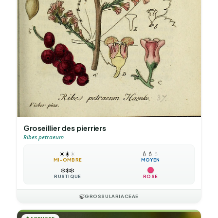
Groseillier des pierriers
Ribes petraeum
☀️
☀️
☀️
💧
💧
💧
MI-OMBRE
MOYEN
❄️
❄️
❄️
RUSTIQUE
ROSE
🍃
GROSSULARIACEAE