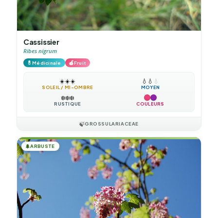
Cassissier
Ribes nigrum
💊
🍎
Médicinale
Fruit
☀️
☀️
☀️
💧
💧
💧
SOLEIL / MI-OMBRE
MOYEN
❄️
❄️
❄️
RUSTIQUE
COULEURS
🍃
GROSSULARIACEAE
🌲
ARBUSTE