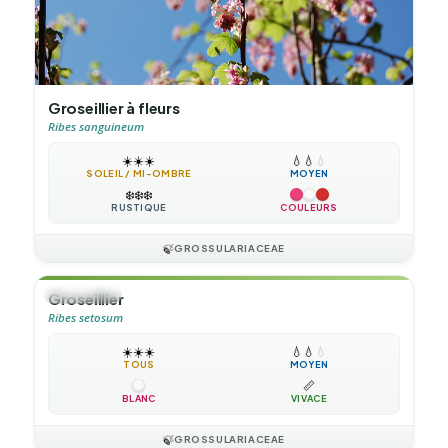
Groseillier à fleurs
Ribes sanguineum
☀️
☀️
☀️
💧
💧
💧
SOLEIL / MI-OMBRE
MOYEN
❄️
❄️
❄️
RUSTIQUE
COULEURS
🍃
GROSSULARIACEAE
🌲
ARBUSTE
Groseillier
Ribes setosum
☀️
☀️
☀️
💧
💧
💧
TOUS
MOYEN
📏
BLANC
VIVACE
🍃
GROSSULARIACEAE