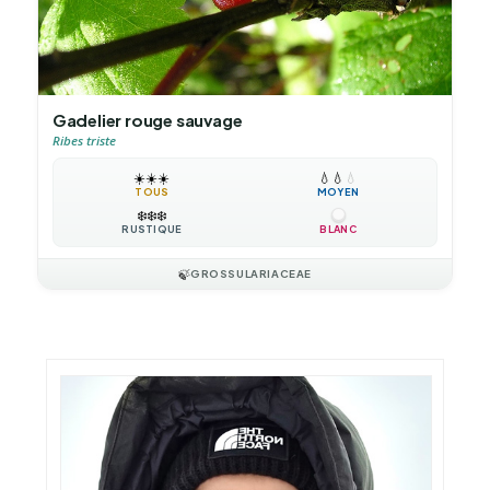
Gadelier rouge sauvage
Ribes triste
☀️
☀️
☀️
💧
💧
💧
TOUS
MOYEN
❄️
❄️
❄️
RUSTIQUE
BLANC
🍃
GROSSULARIACEAE