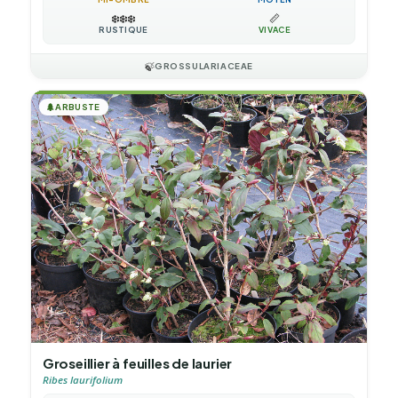
❄️
❄️
❄️
📏
RUSTIQUE
VIVACE
🍃
GROSSULARIACEAE
🌲
ARBUSTE
Groseillier à feuilles de laurier
Ribes laurifolium