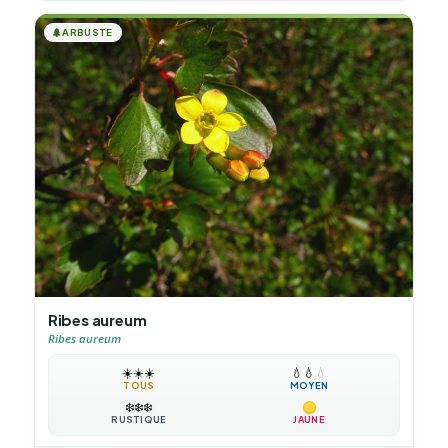
🌲
ARBUSTE
Ribes aureum
Ribes aureum
☀️
☀️
☀️
💧
💧
💧
TOUS
MOYEN
❄️
❄️
❄️
RUSTIQUE
JAUNE