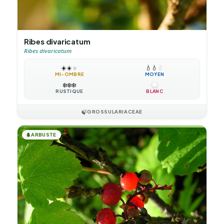
Ribes divaricatum
Ribes divaricatum
☀️
☀️
☀️
💧
💧
💧
MI-OMBRE
MOYEN
❄️
❄️
❄️
RUSTIQUE
BLANC
🍃
GROSSULARIACEAE
🌲
ARBUSTE