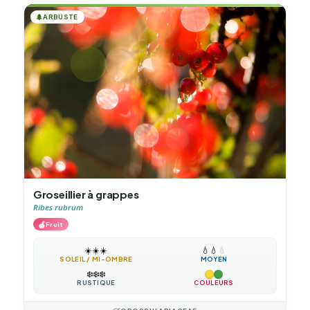
🌲
ARBUSTE
Groseillier à grappes
Ribes rubrum
🍎
Fruit
☀️
☀️
☀️
💧
💧
💧
SOLEIL / MI-OMBRE
MOYEN
❄️
❄️
❄️
RUSTIQUE
COULEURS