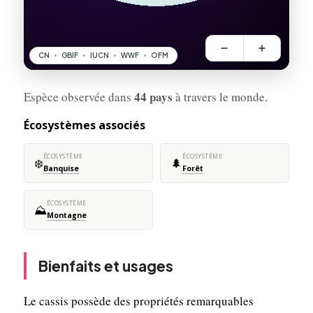
44 pays
Espèce observée dans
à travers le monde.
Écosystèmes associés
ÉCOSYSTÈME
ÉCOSYSTÈME
❄️
🌲
Banquise
Forêt
ÉCOSYSTÈME
⛰️
Montagne
Bienfaits et usages
Le cassis possède des propriétés remarquables