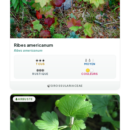
Ribes americanum
Ribes americanum
☀️
☀️
☀️
💧
💧
💧
TOUS
MOYEN
❄️
❄️
❄️
RUSTIQUE
COULEURS
🍃
GROSSULARIACEAE
🌲
ARBUSTE