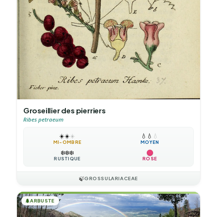
Groseillier des pierriers
Ribes petraeum
☀️
☀️
☀️
💧
💧
💧
MI-OMBRE
MOYEN
❄️
❄️
❄️
RUSTIQUE
ROSE
🍃
GROSSULARIACEAE
🌲
ARBUSTE