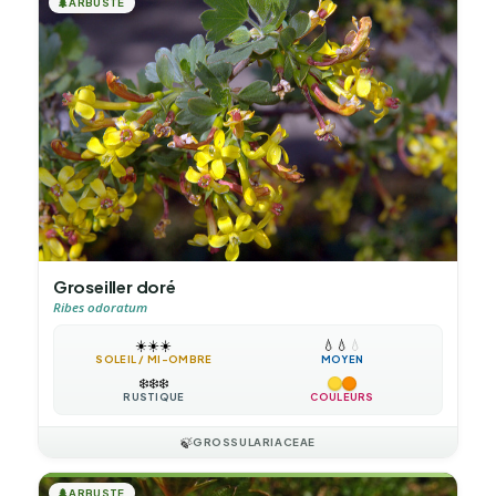
🌲
ARBUSTE
Groseiller doré
Ribes odoratum
☀️
☀️
☀️
💧
💧
💧
SOLEIL / MI-OMBRE
MOYEN
❄️
❄️
❄️
RUSTIQUE
COULEURS
🍃
GROSSULARIACEAE
🌲
ARBUSTE