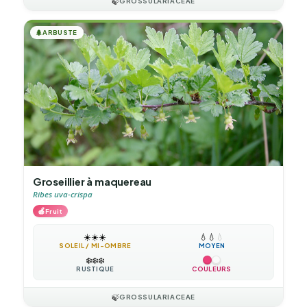
🍃
GROSSULARIACEAE
🌲
ARBUSTE
Groseillier à maquereau
Ribes uva-crispa
🍎
Fruit
☀️
☀️
☀️
💧
💧
💧
SOLEIL / MI-OMBRE
MOYEN
❄️
❄️
❄️
RUSTIQUE
COULEURS
🍃
GROSSULARIACEAE