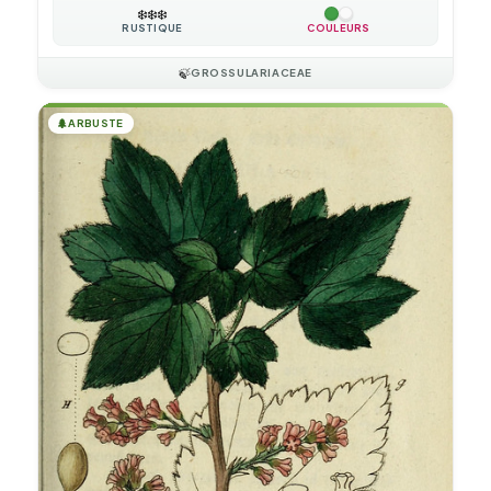
❄️
❄️
❄️
RUSTIQUE
COULEURS
🍃
GROSSULARIACEAE
🌲
ARBUSTE