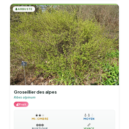
🌲
ARBUSTE
Groseillier des alpes
Ribes alpinum
🍎
Fruit
☀️
☀️
☀️
💧
💧
💧
MI-OMBRE
MOYEN
❄️
❄️
❄️
📏
RUSTIQUE
VIVACE