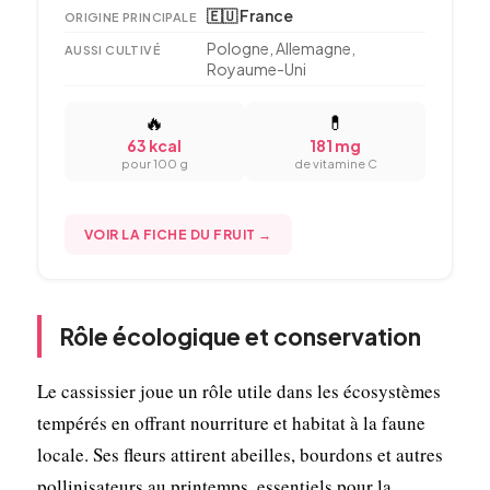
🇪🇺 France
ORIGINE PRINCIPALE
Pologne, Allemagne,
AUSSI CULTIVÉ
Royaume-Uni
🔥
💊
63 kcal
181 mg
pour 100 g
de vitamine C
VOIR LA FICHE DU FRUIT →
Rôle écologique et conservation
Le cassissier joue un rôle utile dans les écosystèmes
tempérés en offrant nourriture et habitat à la faune
locale. Ses fleurs attirent abeilles, bourdons et autres
pollinisateurs au printemps, essentiels pour la