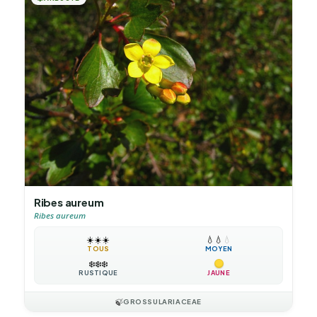
Ribes aureum
Ribes aureum
☀️
☀️
☀️
💧
💧
💧
TOUS
MOYEN
❄️
❄️
❄️
RUSTIQUE
JAUNE
🍃
GROSSULARIACEAE