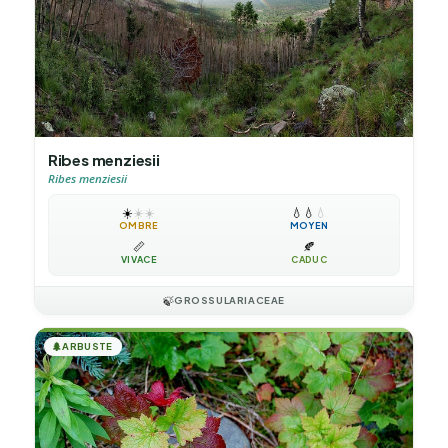
Ribes menziesii
Ribes menziesii
☀️
☀️
☀️
💧
💧
💧
OMBRE
MOYEN
📏
🍂
VIVACE
CADUC
🍃
GROSSULARIACEAE
🌲
ARBUSTE