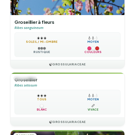
Groseillier à fleurs
Ribes sanguineum
☀️
☀️
☀️
💧
💧
💧
SOLEIL / MI-OMBRE
MOYEN
❄️
❄️
❄️
RUSTIQUE
COULEURS
🍃
GROSSULARIACEAE
🌲
ARBUSTE
Groseillier
Ribes setosum
☀️
☀️
☀️
💧
💧
💧
TOUS
MOYEN
📏
BLANC
VIVACE
🍃
GROSSULARIACEAE