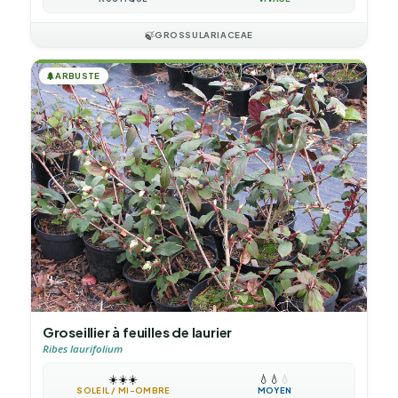
🍃
GROSSULARIACEAE
🌲
ARBUSTE
Groseillier à feuilles de laurier
Ribes laurifolium
☀️
☀️
☀️
💧
💧
💧
SOLEIL / MI-OMBRE
MOYEN