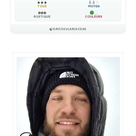
☀️
☀️
☀️
💧
💧
💧
TOUS
MOYEN
❄️
❄️
❄️
RUSTIQUE
COULEURS
🍃
GROSSULARIACEAE