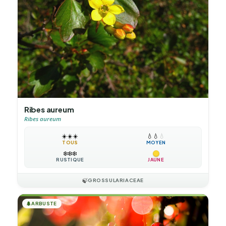
Ribes aureum
Ribes aureum
☀️
☀️
☀️
💧
💧
💧
TOUS
MOYEN
❄️
❄️
❄️
RUSTIQUE
JAUNE
🍃
GROSSULARIACEAE
🌲
ARBUSTE