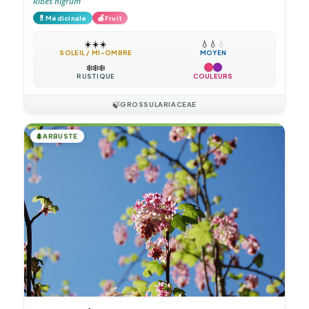
Ribes nigrum
💊
🍎
Médicinale
Fruit
☀️
☀️
☀️
💧
💧
💧
SOLEIL / MI-OMBRE
MOYEN
❄️
❄️
❄️
RUSTIQUE
COULEURS
🍃
GROSSULARIACEAE
🌲
ARBUSTE