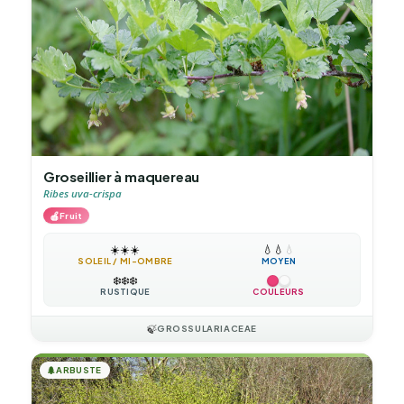
Groseillier à maquereau
Ribes uva-crispa
🍎
Fruit
☀️
☀️
☀️
💧
💧
💧
SOLEIL / MI-OMBRE
MOYEN
❄️
❄️
❄️
RUSTIQUE
COULEURS
🍃
GROSSULARIACEAE
🌲
ARBUSTE