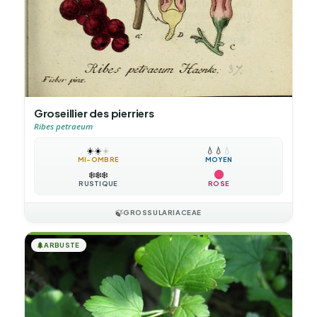
Groseillier des pierriers
Ribes petraeum
☀️
☀️
☀️
💧
💧
💧
MI-OMBRE
MOYEN
❄️
❄️
❄️
RUSTIQUE
ROSE
🍃
GROSSULARIACEAE
🌲
ARBUSTE