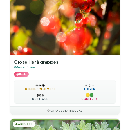
Groseillier à grappes
Ribes rubrum
🍎
Fruit
☀️
☀️
☀️
💧
💧
💧
SOLEIL / MI-OMBRE
MOYEN
❄️
❄️
❄️
RUSTIQUE
COULEURS
🍃
GROSSULARIACEAE
🌲
ARBUSTE