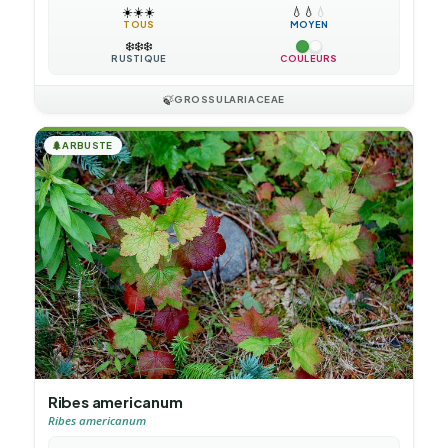
☀️
☀️
☀️
💧
💧
💧
TOUS
MOYEN
❄️
❄️
❄️
RUSTIQUE
COULEURS
🍃
GROSSULARIACEAE
🌲
ARBUSTE
Ribes americanum
Ribes americanum