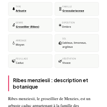
TYPE
FAMILLE
🌲
🧬
Arbuste
Grossulariaceae
GENRE
EXPOSITION
🔬
☀️
Groseillier (Ribes)
Ombre
SOL
ARROSAGE
💧
🪨
Sableux, limoneux,
Moyen
argileux
FEUILLAGE
VÉGÉTATION
🍃
🌿
Caduc
Vivace
Ribes menziesii : description et
botanique
Ribes menziesii, le groseillier de Menzies, est un
arbuste caduc appartenant à la famille des