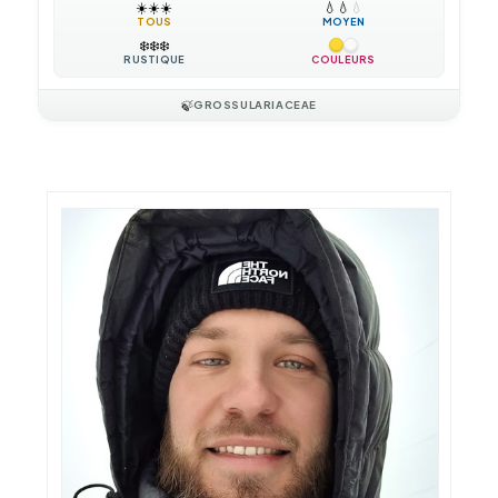
☀️
☀️
☀️
💧
💧
💧
TOUS
MOYEN
❄️
❄️
❄️
RUSTIQUE
COULEURS
🍃
GROSSULARIACEAE