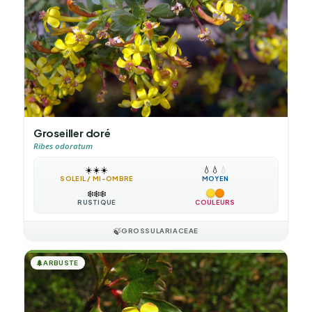
Groseiller doré
Ribes odoratum
☀️
☀️
☀️
💧
💧
💧
SOLEIL / MI-OMBRE
MOYEN
❄️
❄️
❄️
RUSTIQUE
COULEURS
🍃
GROSSULARIACEAE
🌲
ARBUSTE