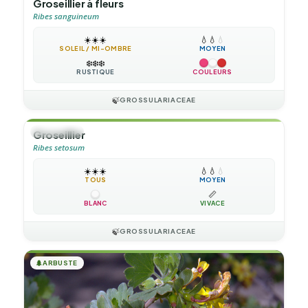
Groseillier à fleurs
Ribes sanguineum
☀️
☀️
☀️
💧
💧
💧
SOLEIL / MI-OMBRE
MOYEN
❄️
❄️
❄️
RUSTIQUE
COULEURS
🍃
GROSSULARIACEAE
🌲
ARBUSTE
Groseillier
Ribes setosum
☀️
☀️
☀️
💧
💧
💧
TOUS
MOYEN
📏
BLANC
VIVACE
🍃
GROSSULARIACEAE
🌲
ARBUSTE