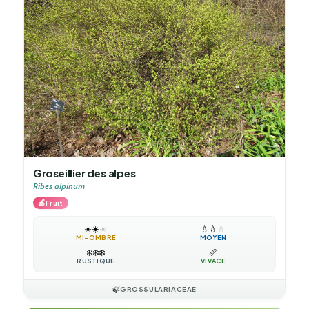
Groseillier des alpes
Ribes alpinum
🍎
Fruit
☀️
☀️
☀️
💧
💧
💧
MI-OMBRE
MOYEN
❄️
❄️
❄️
📏
RUSTIQUE
VIVACE
🍃
GROSSULARIACEAE