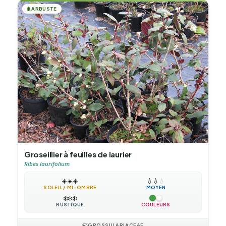
🌲
ARBUSTE
Groseillier à feuilles de laurier
Ribes laurifolium
☀️
☀️
☀️
💧
💧
💧
SOLEIL / MI-OMBRE
MOYEN
❄️
❄️
❄️
RUSTIQUE
COULEURS
🍃
GROSSULARIACEAE