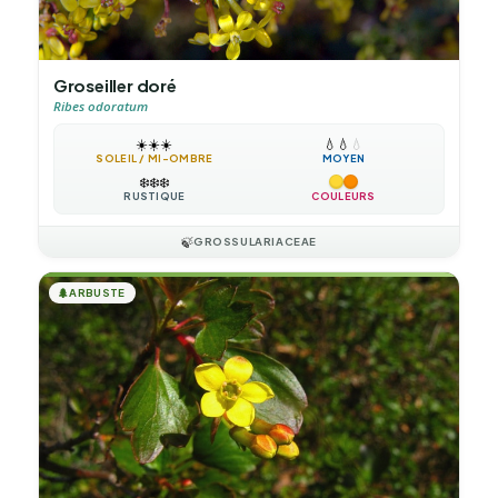
Groseiller doré
Ribes odoratum
☀️
☀️
☀️
💧
💧
💧
SOLEIL / MI-OMBRE
MOYEN
❄️
❄️
❄️
RUSTIQUE
COULEURS
🍃
GROSSULARIACEAE
🌲
ARBUSTE