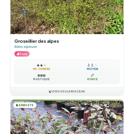
Groseillier des alpes
Ribes alpinum
🍎
Fruit
☀️
☀️
☀️
💧
💧
💧
MI-OMBRE
MOYEN
❄️
❄️
❄️
📏
RUSTIQUE
VIVACE
🍃
GROSSULARIACEAE
🌲
ARBUSTE