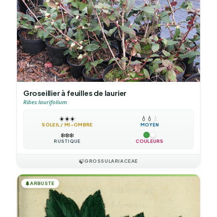
Groseillier à feuilles de laurier
Ribes laurifolium
☀️
☀️
☀️
💧
💧
💧
SOLEIL / MI-OMBRE
MOYEN
❄️
❄️
❄️
RUSTIQUE
COULEURS
🍃
GROSSULARIACEAE
🌲
ARBUSTE