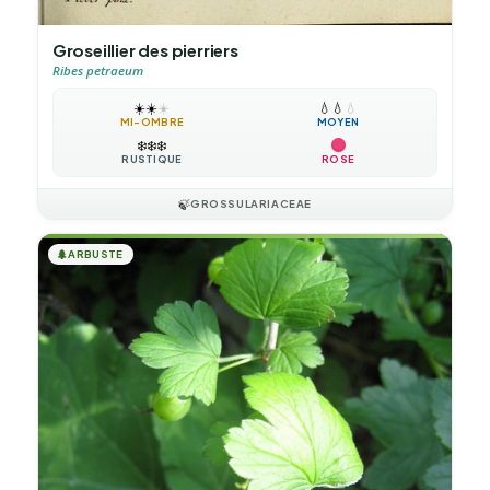
Groseillier des pierriers
Ribes petraeum
☀️
☀️
☀️
💧
💧
💧
MI-OMBRE
MOYEN
❄️
❄️
❄️
RUSTIQUE
ROSE
🍃
GROSSULARIACEAE
🌲
ARBUSTE