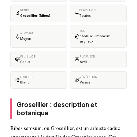
GENRE
EXPOSITION
🔬
☀️
Groseillier (Ribes)
Toutes
SOL
ARROSAGE
💧
🪨
Sableux, limoneux,
Moyen
argileux
FEUILLAGE
FLORAISON
🍃
🌸
Caduc
Avril
COULEUR
VÉGÉTATION
🎨
🌿
Blanc
Vivace
Groseillier : description et
botanique
Ribes setosum, ou Groseillier, est un arbuste caduc
appartenant à la famille des Grossulariaceae. Cet