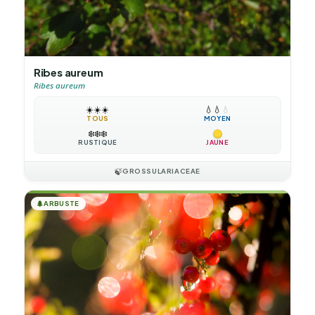
Ribes aureum
Ribes aureum
☀️
☀️
☀️
💧
💧
💧
TOUS
MOYEN
❄️
❄️
❄️
RUSTIQUE
JAUNE
🍃
GROSSULARIACEAE
🌲
ARBUSTE