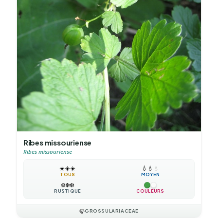
Ribes missouriense
Ribes missouriense
☀️
☀️
☀️
💧
💧
💧
TOUS
MOYEN
❄️
❄️
❄️
RUSTIQUE
COULEURS
🍃
GROSSULARIACEAE