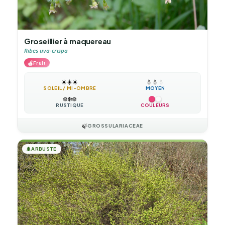
Groseillier à maquereau
Ribes uva-crispa
🍎
Fruit
☀️
☀️
☀️
💧
💧
💧
SOLEIL / MI-OMBRE
MOYEN
❄️
❄️
❄️
RUSTIQUE
COULEURS
🍃
GROSSULARIACEAE
🌲
ARBUSTE