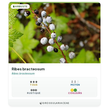
🌲
ARBUSTE
Ribes bracteosum
Ribes bracteosum
☀️
☀️
☀️
💧
💧
💧
TOUS
MOYEN
❄️
❄️
❄️
RUSTIQUE
COULEURS
🍃
GROSSULARIACEAE