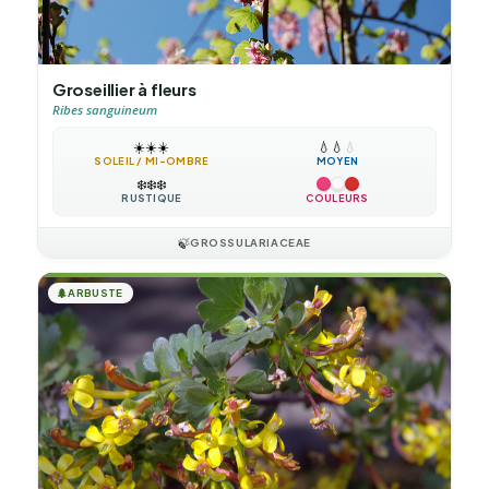
Groseillier à fleurs
Ribes sanguineum
☀️
☀️
☀️
💧
💧
💧
SOLEIL / MI-OMBRE
MOYEN
❄️
❄️
❄️
RUSTIQUE
COULEURS
🍃
GROSSULARIACEAE
🌲
ARBUSTE