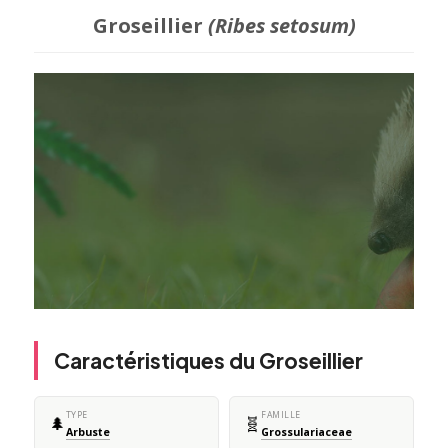
Groseillier
(Ribes setosum)
Caractéristiques du Groseillier
TYPE
FAMILLE
🌲
🧬
Arbuste
Grossulariaceae