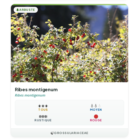
🌲
ARBUSTE
Ribes montigenum
Ribes montigenum
☀️
☀️
☀️
💧
💧
💧
TOUS
MOYEN
❄️
❄️
❄️
RUSTIQUE
ROUGE
🍃
GROSSULARIACEAE