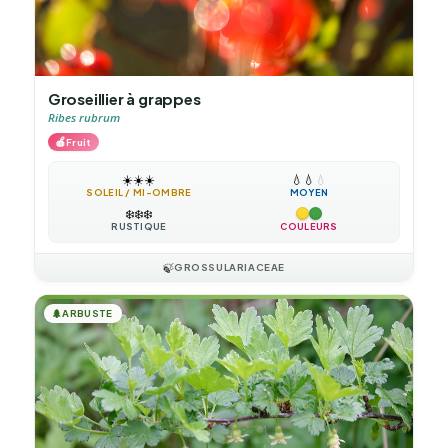
Groseillier à grappes
Ribes rubrum
🍎
Fruit
☀️
☀️
☀️
💧
💧
💧
SOLEIL / MI-OMBRE
MOYEN
❄️
❄️
❄️
RUSTIQUE
COULEURS
🍃
GROSSULARIACEAE
🌲
ARBUSTE