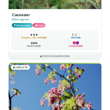
Cassissier
Ribes nigrum
💊
🍎
Médicinale
Fruit
☀️
☀️
☀️
💧
💧
💧
SOLEIL / MI-OMBRE
MOYEN
❄️
❄️
❄️
RUSTIQUE
COULEURS
🍃
GROSSULARIACEAE
🌲
ARBUSTE