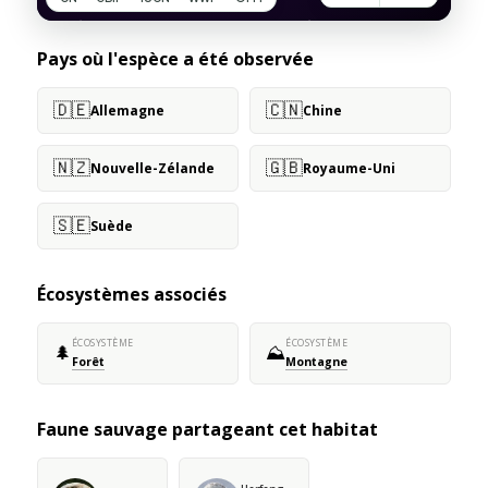
Pays où l'espèce a été observée
🇩🇪
🇨🇳
Allemagne
Chine
🇳🇿
🇬🇧
Nouvelle-Zélande
Royaume-Uni
🇸🇪
Suède
Écosystèmes associés
ÉCOSYSTÈME
ÉCOSYSTÈME
🌲
⛰️
Forêt
Montagne
Faune sauvage partageant cet habitat