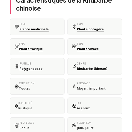
Caractéristiques de la Rhubarbe
chinoise
TYPE
TYPE
💚
🥬
Plante médicinale
Plante potagère
TYPE
TYPE
☠️
🌺
Plante toxique
Plante vivace
FAMILLE
GENRE
🧬
🔬
Polygonaceae
Rhubarbe (Rheum)
EXPOSITION
ARROSAGE
☀️
💧
Toutes
Moyen, important
RUSTICITÉ
SOL
❄️
🪨
Rustique
Argileux
FEUILLAGE
FLORAISON
🍃
🌸
Caduc
Juin, juillet