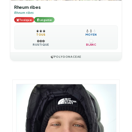
Rheum ribes
Rheum ribes
☠️
🥬
Toxique
Légume
☀️
☀️
☀️
💧
💧
💧
TOUS
MOYEN
❄️
❄️
❄️
RUSTIQUE
BLANC
🍃
POLYGONACEAE