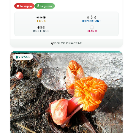
☠️
🥬
Toxique
Légume
☀️
☀️
☀️
💧
💧
💧
TOUS
IMPORTANT
❄️
❄️
❄️
RUSTIQUE
BLANC
🍃
POLYGONACEAE
🪴
VIVACE