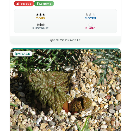
☠️
🥬
Toxique
Légume
☀️
☀️
☀️
💧
💧
💧
TOUS
MOYEN
❄️
❄️
❄️
RUSTIQUE
BLANC
🍃
POLYGONACEAE
🪴
VIVACE