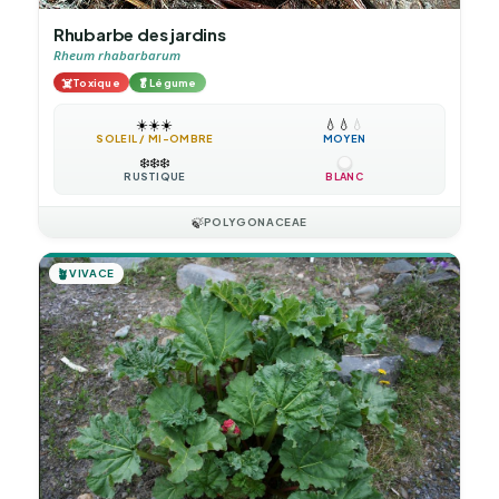
Rhubarbe des jardins
Rheum rhabarbarum
☠️
🥬
Toxique
Légume
☀️
☀️
☀️
💧
💧
💧
SOLEIL / MI-OMBRE
MOYEN
❄️
❄️
❄️
RUSTIQUE
BLANC
🍃
POLYGONACEAE
🪴
VIVACE