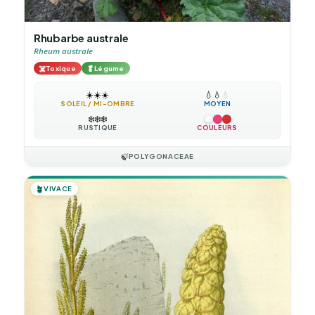
Rhubarbe australe
Rheum australe
☠️
🥬
Toxique
Légume
☀️
☀️
☀️
💧
💧
💧
SOLEIL / MI-OMBRE
MOYEN
❄️
❄️
❄️
RUSTIQUE
COULEURS
🍃
POLYGONACEAE
🪴
VIVACE