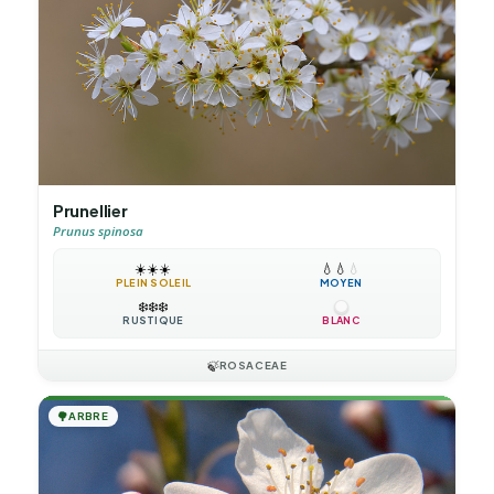
Prunellier
Prunus spinosa
☀️
☀️
☀️
💧
💧
💧
PLEIN SOLEIL
MOYEN
❄️
❄️
❄️
RUSTIQUE
BLANC
🍃
ROSACEAE
🌳
ARBRE