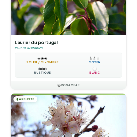
Laurier du portugal
Prunus lusitanica
☀️
☀️
☀️
💧
💧
💧
SOLEIL / MI-OMBRE
MOYEN
❄️
❄️
❄️
RUSTIQUE
BLANC
🍃
ROSACEAE
🌲
ARBUSTE