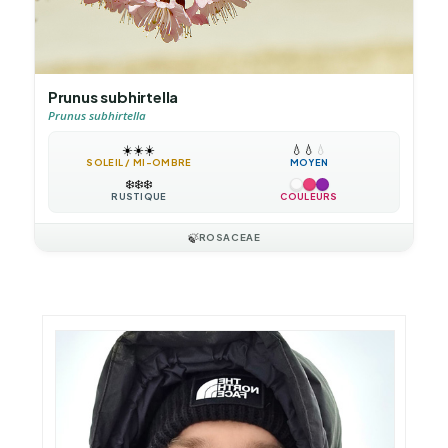
Prunus subhirtella
Prunus subhirtella
☀️
☀️
☀️
💧
💧
💧
SOLEIL / MI-OMBRE
MOYEN
❄️
❄️
❄️
RUSTIQUE
COULEURS
🍃
ROSACEAE