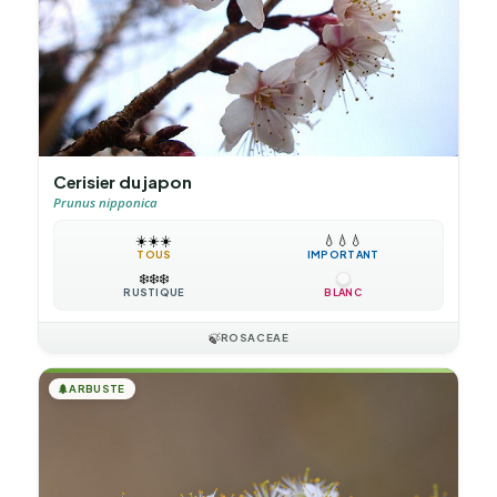
Cerisier du japon
Prunus nipponica
☀️
☀️
☀️
💧
💧
💧
TOUS
IMPORTANT
❄️
❄️
❄️
RUSTIQUE
BLANC
🍃
ROSACEAE
🌲
ARBUSTE