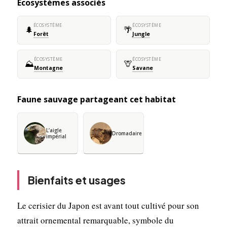
Écosystèmes associés
ÉCOSYSTÈME
ÉCOSYSTÈME
🌲
🌴
Forêt
Jungle
ÉCOSYSTÈME
ÉCOSYSTÈME
⛰️
🦒
Montagne
Savane
Faune sauvage partageant cet habitat
L’aigle
Dromadaire
impérial
Bienfaits et usages
Le cerisier du Japon est avant tout cultivé pour son
attrait ornemental remarquable, symbole du