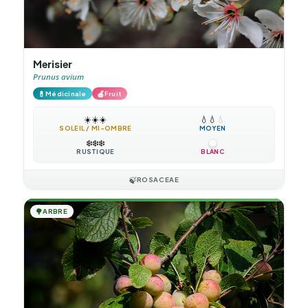
Merisier
Prunus avium
💊
🍎
Médicinale
Fruit
☀️
☀️
☀️
💧
💧
💧
SOLEIL / MI-OMBRE
MOYEN
❄️
❄️
❄️
RUSTIQUE
BLANC
🍃
ROSACEAE
🌳
ARBRE