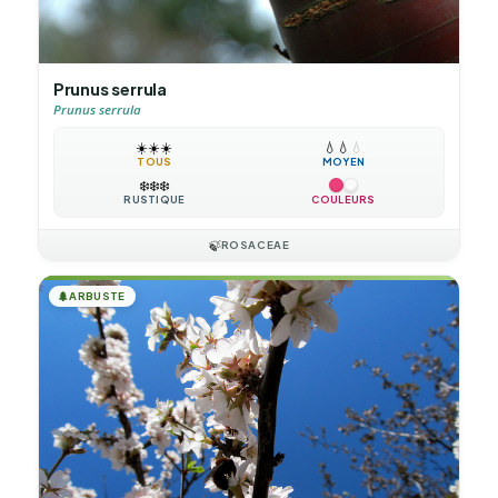
Prunus serrula
Prunus serrula
☀️
☀️
☀️
💧
💧
💧
TOUS
MOYEN
❄️
❄️
❄️
RUSTIQUE
COULEURS
🍃
ROSACEAE
🌲
ARBUSTE