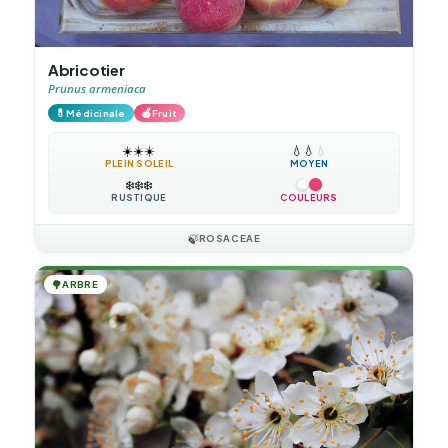
Abricotier
Prunus armeniaca
💊
🍎
Médicinale
Fruit
☀️
☀️
☀️
💧
💧
💧
PLEIN SOLEIL
MOYEN
❄️
❄️
❄️
RUSTIQUE
COULEURS
🍃
ROSACEAE
🌳
ARBRE