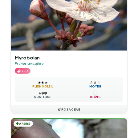
Myrobolan
Prunus cerasifera
🍎
Fruit
☀️
☀️
☀️
💧
💧
💧
PLEIN SOLEIL
MOYEN
❄️
❄️
❄️
RUSTIQUE
BLANC
🍃
ROSACEAE
🌳
ARBRE