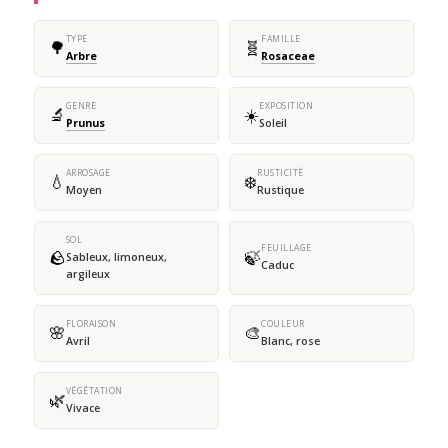
TYPE
FAMILLE
🌳
🧬
Arbre
Rosaceae
GENRE
EXPOSITION
🔬
☀️
Prunus
Soleil
ARROSAGE
RUSTICITÉ
💧
❄️
Moyen
Rustique
SOL
FEUILLAGE
🪨
🍃
Sableux, limoneux,
Caduc
argileux
FLORAISON
COULEUR
🌸
🎨
Avril
Blanc, rose
VÉGÉTATION
🌿
Vivace