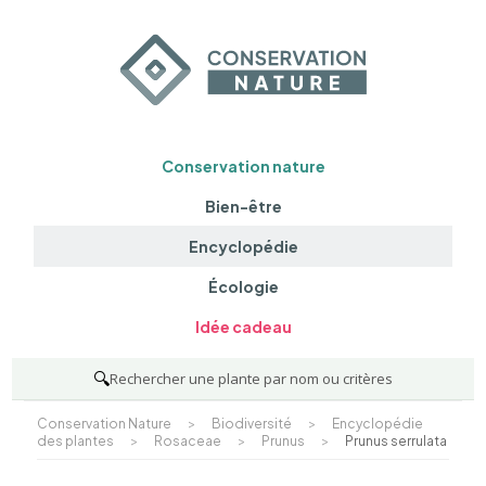
Conservation nature
Bien-être
Encyclopédie
Écologie
Idée cadeau
🔍
Rechercher une plante par nom ou critères
Conservation Nature
>
Biodiversité
>
Encyclopédie
des plantes
>
Rosaceae
>
Prunus
>
Prunus serrulata