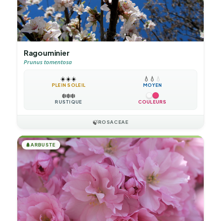
Ragouminier
Prunus tomentosa
☀️
☀️
☀️
💧
💧
💧
PLEIN SOLEIL
MOYEN
❄️
❄️
❄️
RUSTIQUE
COULEURS
🍃
ROSACEAE
🌲
ARBUSTE