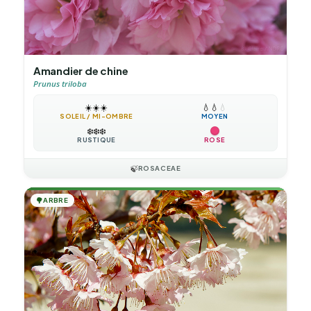
Amandier de chine
Prunus triloba
☀️
☀️
☀️
💧
💧
💧
SOLEIL / MI-OMBRE
MOYEN
❄️
❄️
❄️
RUSTIQUE
ROSE
🍃
ROSACEAE
🌳
ARBRE