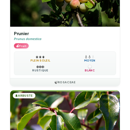
Prunier
Prunus domestica
🍎
Fruit
☀️
☀️
☀️
💧
💧
💧
PLEIN SOLEIL
MOYEN
❄️
❄️
❄️
RUSTIQUE
BLANC
🍃
ROSACEAE
🌲
ARBUSTE