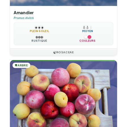
Amandier
Prunus dulcis
☀️
☀️
☀️
💧
💧
💧
PLEIN SOLEIL
MOYEN
❄️
❄️
❄️
RUSTIQUE
COULEURS
🍃
ROSACEAE
🌳
ARBRE