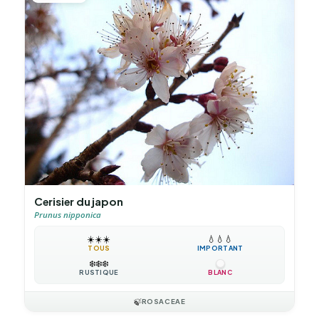
Cerisier du japon
Prunus nipponica
☀️
☀️
☀️
💧
💧
💧
TOUS
IMPORTANT
❄️
❄️
❄️
RUSTIQUE
BLANC
🍃
ROSACEAE