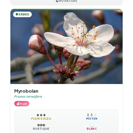
🍃
ROSACEAE
🌳
ARBRE
Myrobolan
Prunus cerasifera
🍎
Fruit
☀️
☀️
☀️
💧
💧
💧
PLEIN SOLEIL
MOYEN
❄️
❄️
❄️
RUSTIQUE
BLANC