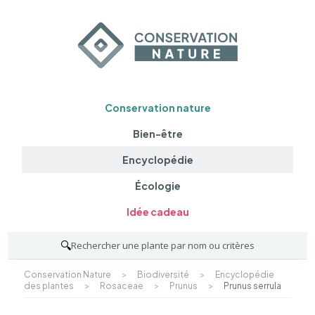
Conservation nature
Bien-être
Encyclopédie
Écologie
Idée cadeau
🔍
Rechercher une plante par nom ou critères
Conservation Nature
>
Biodiversité
>
Encyclopédie
des plantes
>
Rosaceae
>
Prunus
>
Prunus serrula