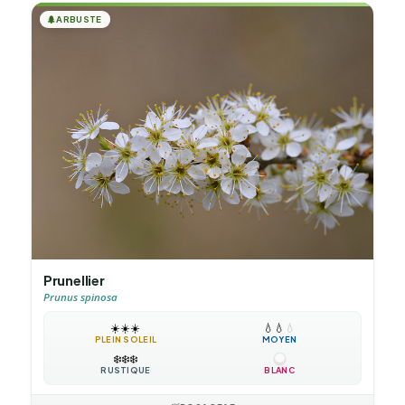
🌲
ARBUSTE
Prunellier
Prunus spinosa
☀️
☀️
☀️
💧
💧
💧
PLEIN SOLEIL
MOYEN
❄️
❄️
❄️
RUSTIQUE
BLANC