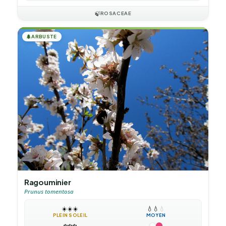
🍃
ROSACEAE
🌲
ARBUSTE
Ragouminier
Prunus tomentosa
☀️
☀️
☀️
💧
💧
💧
PLEIN SOLEIL
MOYEN
❄️
❄️
❄️