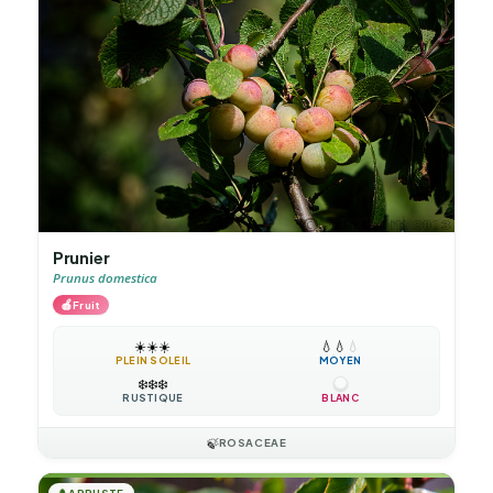
Prunier
Prunus domestica
🍎
Fruit
☀️
☀️
☀️
💧
💧
💧
PLEIN SOLEIL
MOYEN
❄️
❄️
❄️
RUSTIQUE
BLANC
🍃
ROSACEAE
ARBUSTE