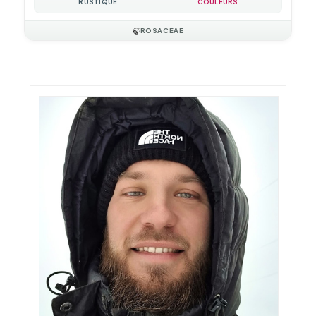
RUSTIQUE
COULEURS
🍃
ROSACEAE