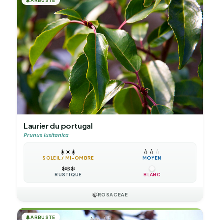
🌲
Laurier du portugal
Prunus lusitanica
☀️
☀️
☀️
💧
💧
💧
SOLEIL / MI-OMBRE
MOYEN
❄️
❄️
❄️
RUSTIQUE
BLANC
🍃
ROSACEAE
🌲
ARBUSTE