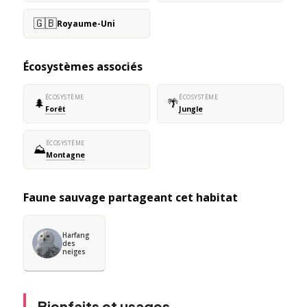
🇬🇧
Royaume-Uni
Écosystèmes associés
ÉCOSYSTÈME
ÉCOSYSTÈME
🌲
🌴
Forêt
Jungle
ÉCOSYSTÈME
⛰️
Montagne
Faune sauvage partageant cet habitat
Harfang
des
neiges
Bienfaits et usages