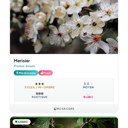
Merisier
Prunus avium
💊
🍎
Médicinale
Fruit
☀️
☀️
☀️
💧
💧
💧
SOLEIL / MI-OMBRE
MOYEN
❄️
❄️
❄️
RUSTIQUE
BLANC
🍃
ROSACEAE
🌳
ARBRE