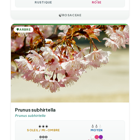
RUSTIQUE
ROSE
🍃
ROSACEAE
🌳
ARBRE
Prunus subhirtella
Prunus subhirtella
☀️
☀️
☀️
💧
💧
💧
SOLEIL / MI-OMBRE
MOYEN
❄️
❄️
❄️