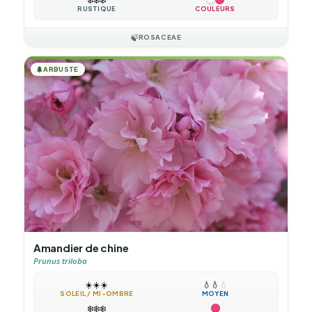
RUSTIQUE
COULEURS
🍃
ROSACEAE
🌲
ARBUSTE
Amandier de chine
Prunus triloba
☀️
☀️
☀️
💧
💧
💧
SOLEIL / MI-OMBRE
MOYEN
❄️
❄️
❄️