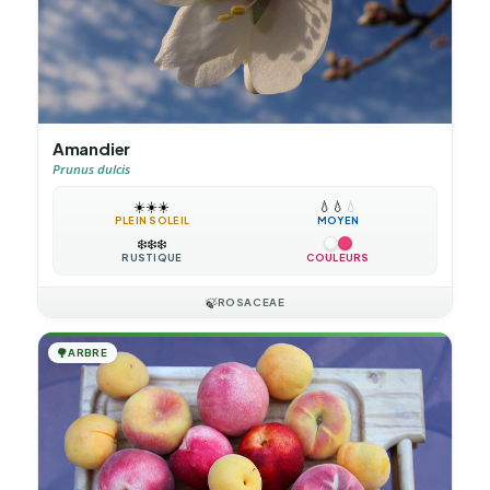
Amandier
Prunus dulcis
☀️
☀️
☀️
💧
💧
💧
PLEIN SOLEIL
MOYEN
❄️
❄️
❄️
RUSTIQUE
COULEURS
🍃
ROSACEAE
🌳
ARBRE