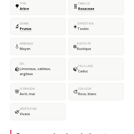
TYPE
FAMILLE
🌳
🧬
Arbre
Rosaceae
GENRE
EXPOSITION
🔬
☀️
Prunus
Toutes
ARROSAGE
RUSTICITÉ
💧
❄️
Moyen
Rustique
SOL
FEUILLAGE
🪨
🍃
Limoneux, sableux,
Caduc
argileux
FLORAISON
COULEUR
🌸
🎨
Avril, mai
Rose, blanc
VÉGÉTATION
🌿
Vivace