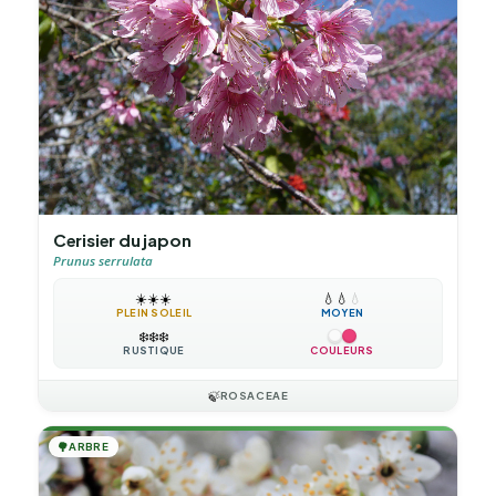
Cerisier du japon
Prunus serrulata
☀️
☀️
☀️
💧
💧
💧
PLEIN SOLEIL
MOYEN
❄️
❄️
❄️
RUSTIQUE
COULEURS
🍃
ROSACEAE
🌳
ARBRE