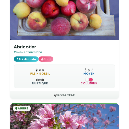
Abricotier
Prunus armeniaca
💊
🍎
Médicinale
Fruit
☀️
☀️
☀️
💧
💧
💧
PLEIN SOLEIL
MOYEN
❄️
❄️
❄️
RUSTIQUE
COULEURS
🍃
ROSACEAE
🌳
ARBRE