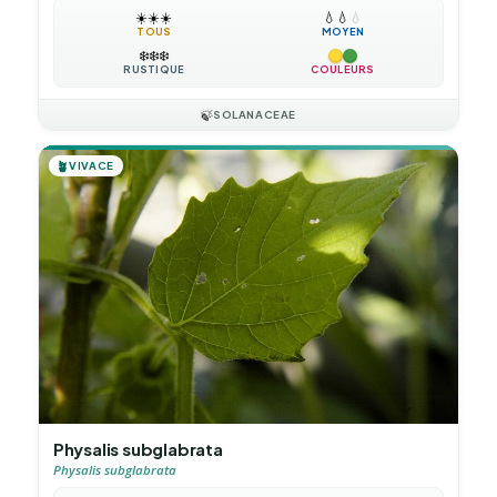
☀️
☀️
☀️
💧
💧
💧
TOUS
MOYEN
❄️
❄️
❄️
RUSTIQUE
COULEURS
🍃
SOLANACEAE
🪴
VIVACE
Physalis subglabrata
Physalis subglabrata