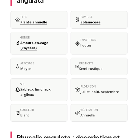
angulata
TYPE
FAMILLE
🌼
🧬
Plante annuelle
Solanaceae
GENRE
EXPOSITION
🔬
☀️
Amours-en-cage
Toutes
(Physalis)
ARROSAGE
RUSTICITÉ
💧
❄️
Moyen
Semi-rustique
SOL
FLORAISON
🪨
🌸
Sableux, limoneux,
Juillet, août, septembre
argileux
COULEUR
VÉGÉTATION
🎨
🌿
Blanc
Annuelle
Physalis angulata : description et