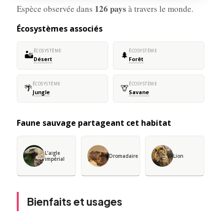
126 pays
Espèce observée dans
à travers le monde.
Écosystèmes associés
ÉCOSYSTÈME
ÉCOSYSTÈME
🏜️
🌲
Désert
Forêt
ÉCOSYSTÈME
ÉCOSYSTÈME
🌴
🦒
Jungle
Savane
Faune sauvage partageant cet habitat
L’aigle
Dromadaire
Lion
impérial
Bienfaits et usages