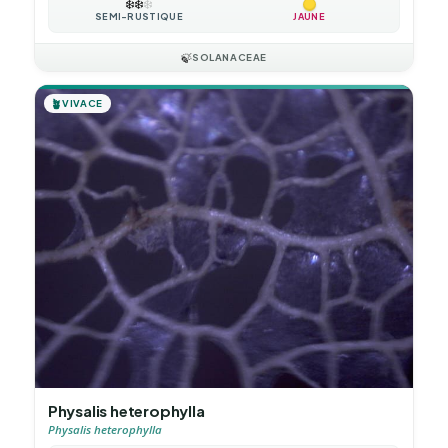
❄️
❄️
❄️
SEMI-RUSTIQUE
JAUNE
🍃
SOLANACEAE
🪴
VIVACE
Physalis heterophylla
Physalis heterophylla