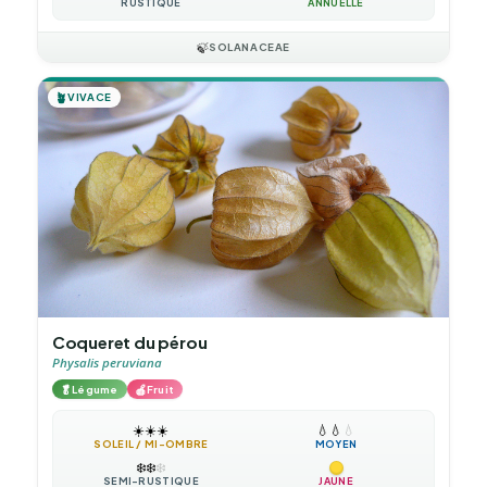
RUSTIQUE
ANNUELLE
🍃
SOLANACEAE
🪴
VIVACE
Coqueret du pérou
Physalis peruviana
🥬
🍎
Légume
Fruit
☀️
☀️
☀️
💧
💧
💧
SOLEIL / MI-OMBRE
MOYEN
❄️
❄️
❄️
SEMI-RUSTIQUE
JAUNE