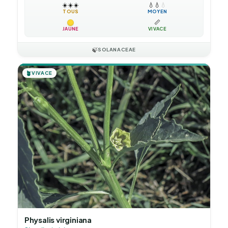
☀️
☀️
☀️
💧
💧
💧
TOUS
MOYEN
📏
JAUNE
VIVACE
🍃
SOLANACEAE
🪴
VIVACE
Physalis virginiana