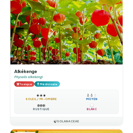
Alkékenge
Physalis alkekengi
☠️
💊
Toxique
Médicinale
☀️
☀️
☀️
💧
💧
💧
SOLEIL / MI-OMBRE
MOYEN
❄️
❄️
❄️
RUSTIQUE
BLANC
🍃
SOLANACEAE