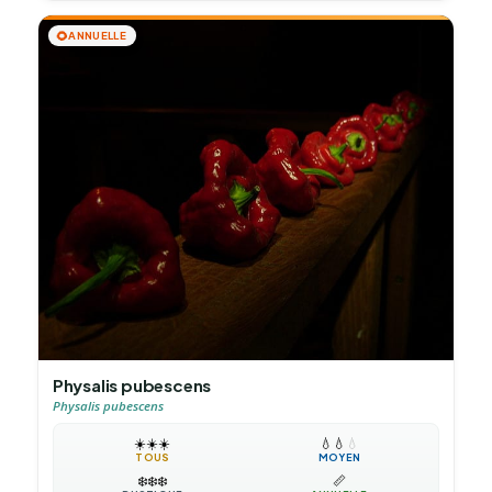
🌻
ANNUELLE
Physalis pubescens
Physalis pubescens
☀️
☀️
☀️
💧
💧
💧
TOUS
MOYEN
❄️
❄️
❄️
📏