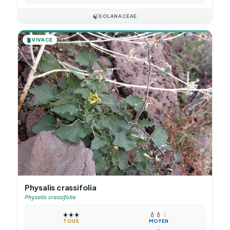
🍃
SOLANACEAE
🪴
VIVACE
Physalis crassifolia
Physalis crassifolia
☀️
☀️
☀️
💧
💧
💧
TOUS
MOYEN