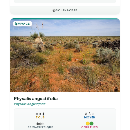
🍃
SOLANACEAE
🪴
VIVACE
Physalis angustifolia
Physalis angustifolia
☀️
☀️
☀️
💧
💧
💧
TOUS
MOYEN
❄️
❄️
❄️
SEMI-RUSTIQUE
COULEURS