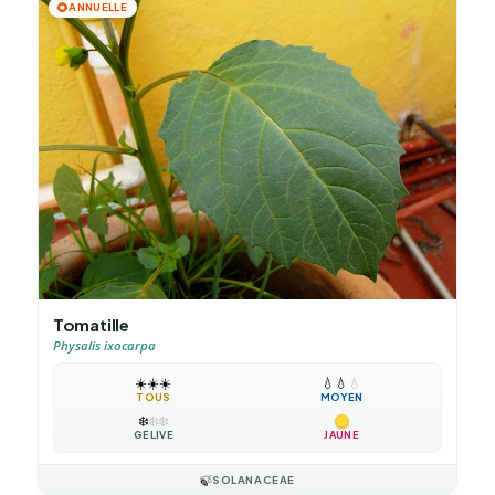
🌻
ANNUELLE
Tomatille
Physalis ixocarpa
☀️
☀️
☀️
💧
💧
💧
TOUS
MOYEN
❄️
❄️
❄️
GÉLIVE
JAUNE
🍃
SOLANACEAE