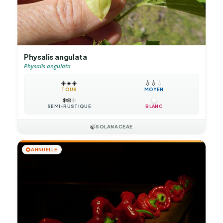
Physalis angulata
Physalis angulata
☀️
☀️
☀️
💧
💧
💧
TOUS
MOYEN
❄️
❄️
❄️
SEMI-RUSTIQUE
BLANC
🍃
SOLANACEAE
🌻
ANNUELLE