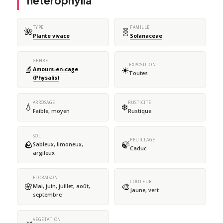
heterophylla
TYPE
FAMILLE
🌺
🧬
Plante vivace
Solanaceae
GENRE
EXPOSITION
🔬
☀️
Amours-en-cage
Toutes
(Physalis)
ARROSAGE
RUSTICITÉ
💧
❄️
Faible, moyen
Rustique
SOL
FEUILLAGE
🪨
🍃
Sableux, limoneux,
Caduc
argileux
FLORAISON
COULEUR
🌸
🎨
Mai, juin, juillet, août,
Jaune, vert
septembre
VÉGÉTATION