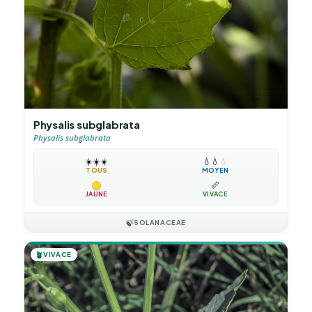
Physalis subglabrata
Physalis subglabrata
☀️
☀️
☀️
💧
💧
💧
TOUS
MOYEN
📏
JAUNE
VIVACE
🍃
SOLANACEAE
🪴
VIVACE