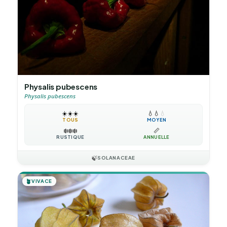
Physalis pubescens
Physalis pubescens
☀️
☀️
☀️
💧
💧
💧
TOUS
MOYEN
❄️
❄️
❄️
📏
RUSTIQUE
ANNUELLE
🍃
SOLANACEAE
🪴
VIVACE