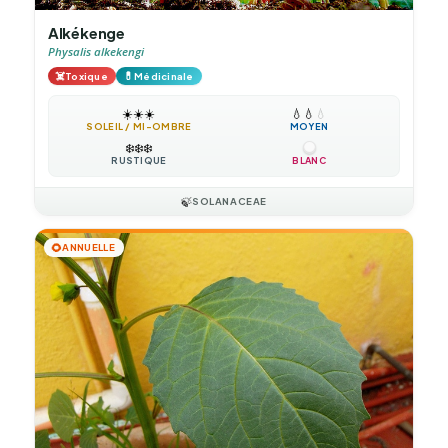
Alkékenge
Physalis alkekengi
☠️
💊
Toxique
Médicinale
☀️
☀️
☀️
💧
💧
💧
SOLEIL / MI-OMBRE
MOYEN
❄️
❄️
❄️
RUSTIQUE
BLANC
🍃
SOLANACEAE
🌻
ANNUELLE