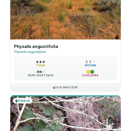
Physalis angustifolia
Physalis angustifolia
☀️
☀️
☀️
💧
💧
💧
TOUS
MOYEN
❄️
❄️
❄️
SEMI-RUSTIQUE
COULEURS
🍃
SOLANACEAE
🪴
VIVACE