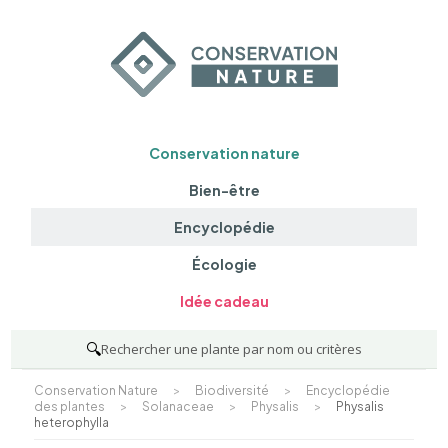
Conservation nature
Bien-être
Encyclopédie
Écologie
Idée cadeau
🔍
Rechercher une plante par nom ou critères
Conservation Nature
>
Biodiversité
>
Encyclopédie
des plantes
>
Solanaceae
>
Physalis
>
Physalis
heterophylla