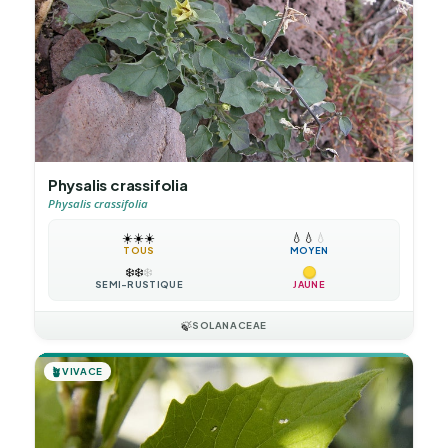
Physalis crassifolia
Physalis crassifolia
☀️
☀️
☀️
💧
💧
💧
TOUS
MOYEN
❄️
❄️
❄️
SEMI-RUSTIQUE
JAUNE
🍃
SOLANACEAE
🪴
VIVACE