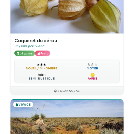
Coqueret du pérou
Physalis peruviana
🥬
🍎
Légume
Fruit
☀️
☀️
☀️
💧
💧
💧
SOLEIL / MI-OMBRE
MOYEN
❄️
❄️
❄️
SEMI-RUSTIQUE
JAUNE
🍃
SOLANACEAE
🪴
VIVACE