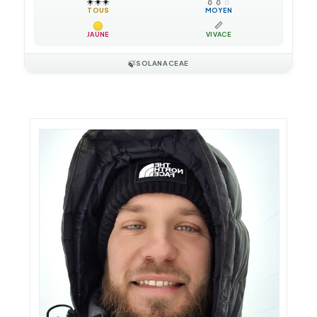
☀️
☀️
☀️
💧
💧
💧
TOUS
MOYEN
📏
JAUNE
VIVACE
🍃
SOLANACEAE