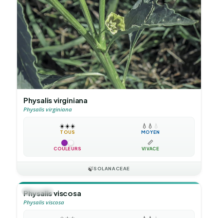
Physalis virginiana
Physalis virginiana
☀️
☀️
☀️
💧
💧
💧
TOUS
MOYEN
📏
COULEURS
VIVACE
🍃
SOLANACEAE
🪴
VIVACE
Physalis viscosa
Physalis viscosa