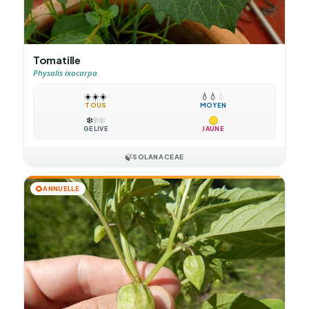
Tomatille
Physalis ixocarpa
☀️
☀️
☀️
💧
💧
💧
TOUS
MOYEN
❄️
❄️
❄️
GÉLIVE
JAUNE
🍃
SOLANACEAE
🌻
ANNUELLE