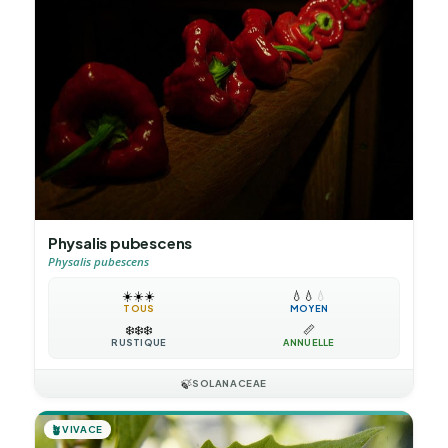
Physalis pubescens
Physalis pubescens
☀️
☀️
☀️
💧
💧
💧
TOUS
MOYEN
❄️
❄️
❄️
📏
RUSTIQUE
ANNUELLE
🍃
SOLANACEAE
🪴
VIVACE