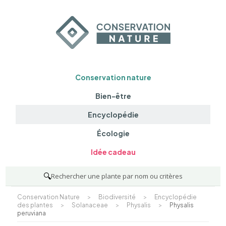
Conservation nature
Bien-être
Encyclopédie
Écologie
Idée cadeau
🔍
Rechercher une plante par nom ou critères
Conservation Nature
>
Biodiversité
>
Encyclopédie
des plantes
>
Solanaceae
>
Physalis
>
Physalis
peruviana