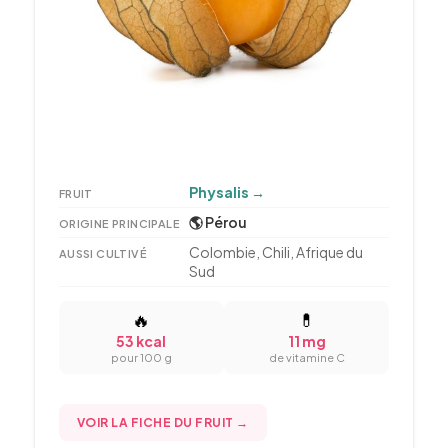
Physalis
→
FRUIT
🌎 Pérou
ORIGINE PRINCIPALE
Colombie, Chili, Afrique du
AUSSI CULTIVÉ
Sud
🔥
💊
53 kcal
11 mg
pour 100 g
de vitamine C
VOIR LA FICHE DU FRUIT →