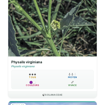
Physalis virginiana
Physalis virginiana
☀️
☀️
☀️
💧
💧
💧
TOUS
MOYEN
📏
COULEURS
VIVACE
🍃
SOLANACEAE