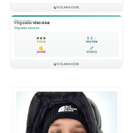
🍃
SOLANACEAE
🪴
VIVACE
Physalis viscosa
Physalis viscosa
☀️
☀️
☀️
💧
💧
💧
TOUS
MOYEN
📏
JAUNE
VIVACE
🍃
SOLANACEAE