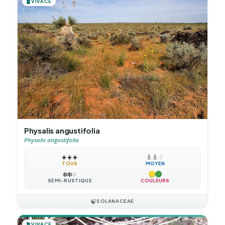
🪴
VIVACE
Physalis angustifolia
Physalis angustifolia
☀️
☀️
☀️
💧
💧
💧
TOUS
MOYEN
❄️
❄️
❄️
SEMI-RUSTIQUE
COULEURS
🍃
SOLANACEAE
🪴
VIVACE