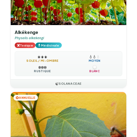
Alkékenge
Physalis alkekengi
☠️
💊
Toxique
Médicinale
☀️
☀️
☀️
💧
💧
💧
SOLEIL / MI-OMBRE
MOYEN
❄️
❄️
❄️
RUSTIQUE
BLANC
🍃
SOLANACEAE
🌻
ANNUELLE