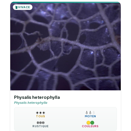
🪴
VIVACE
Physalis heterophylla
Physalis heterophylla
☀️
☀️
☀️
💧
💧
💧
TOUS
MOYEN
❄️
❄️
❄️
RUSTIQUE
COULEURS