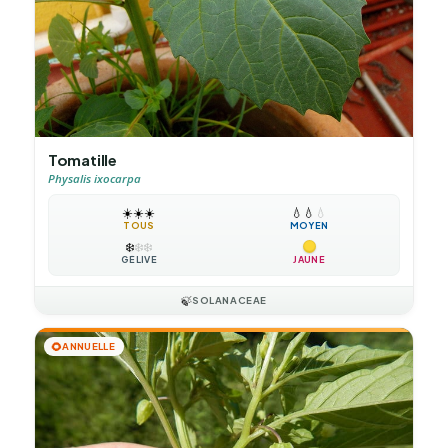
Tomatille
Physalis ixocarpa
☀️
☀️
☀️
💧
💧
💧
TOUS
MOYEN
❄️
❄️
❄️
GÉLIVE
JAUNE
🍃
SOLANACEAE
🌻
ANNUELLE