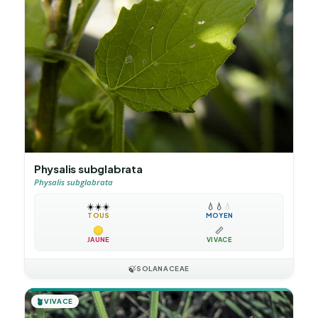
Physalis subglabrata
Physalis subglabrata
☀️
☀️
☀️
💧
💧
💧
TOUS
MOYEN
📏
JAUNE
VIVACE
🍃
SOLANACEAE
🪴
VIVACE