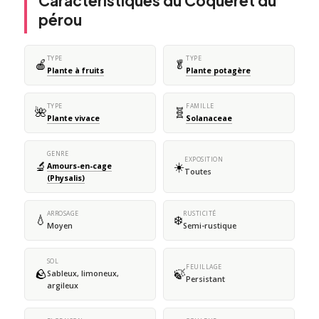
Caractéristiques du Coqueret du
pérou
TYPE
TYPE
🍎
🥬
Plante à fruits
Plante potagère
TYPE
FAMILLE
🌺
🧬
Plante vivace
Solanaceae
GENRE
EXPOSITION
🔬
☀️
Amours-en-cage
Toutes
(Physalis)
ARROSAGE
RUSTICITÉ
💧
❄️
Moyen
Semi-rustique
SOL
FEUILLAGE
🪨
🍃
Sableux, limoneux,
Persistant
argileux