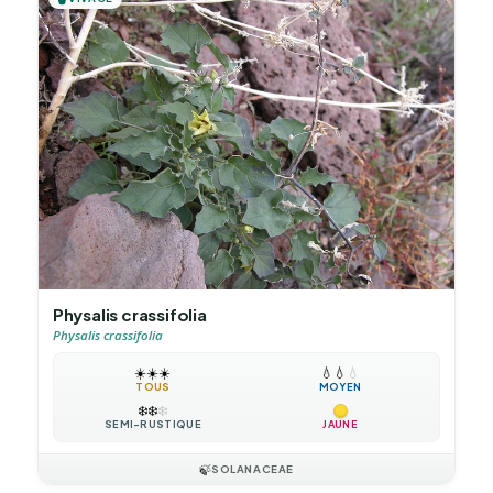
Physalis crassifolia
Physalis crassifolia
☀️
☀️
☀️
💧
💧
💧
TOUS
MOYEN
❄️
❄️
❄️
SEMI-RUSTIQUE
JAUNE
🍃
SOLANACEAE