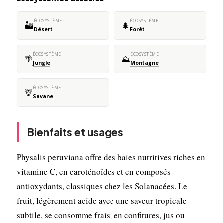
ÉCOSYSTÈME
ÉCOSYSTÈME
🏜️
🌲
Désert
Forêt
ÉCOSYSTÈME
ÉCOSYSTÈME
🌴
⛰️
Jungle
Montagne
ÉCOSYSTÈME
🦒
Savane
Bienfaits et usages
Physalis peruviana offre des baies nutritives riches en
vitamine C, en caroténoïdes et en composés
antioxydants, classiques chez les Solanacées. Le
fruit, légèrement acide avec une saveur tropicale
subtile, se consomme frais, en confitures, jus ou