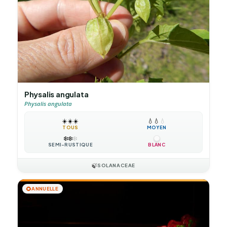
Physalis angulata
Physalis angulata
☀️
☀️
☀️
💧
💧
💧
TOUS
MOYEN
❄️
❄️
❄️
SEMI-RUSTIQUE
BLANC
🍃
SOLANACEAE
🌻
ANNUELLE