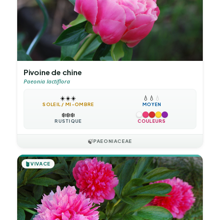
Pivoine de chine
Paeonia lactiflora
☀️
☀️
☀️
💧
💧
💧
SOLEIL / MI-OMBRE
MOYEN
❄️
❄️
❄️
RUSTIQUE
COULEURS
🍃
PAEONIACEAE
🪴
VIVACE