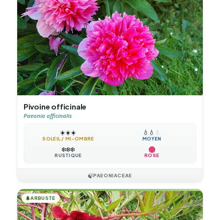
Pivoine officinale
Paeonia officinalis
☀️
☀️
☀️
💧
💧
💧
SOLEIL / MI-OMBRE
MOYEN
❄️
❄️
❄️
RUSTIQUE
ROSE
🍃
PAEONIACEAE
🌲
ARBUSTE