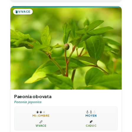
🪴
VIVACE
Paeonia obovata
Paeonia japonica
☀️
☀️
☀️
💧
💧
💧
MI-OMBRE
MOYEN
📏
🍂
VIVACE
CADUC