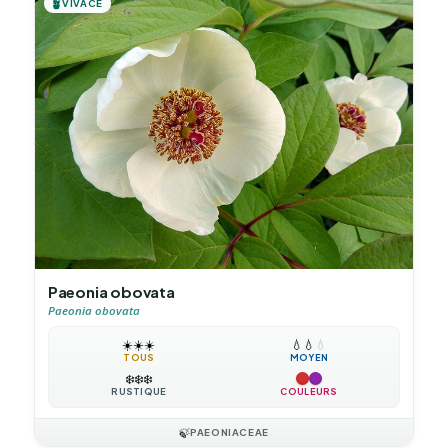
🪴
VIVACE
Paeonia obovata
Paeonia obovata
☀️
☀️
☀️
💧
💧
💧
TOUS
MOYEN
❄️
❄️
❄️
RUSTIQUE
COULEURS
🍃
PAEONIACEAE