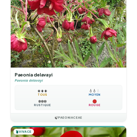
Paeonia delavayi
Paeonia delavayi
☀️
☀️
☀️
💧
💧
💧
TOUS
MOYEN
❄️
❄️
❄️
RUSTIQUE
ROUGE
🍃
PAEONIACEAE
🪴
VIVACE