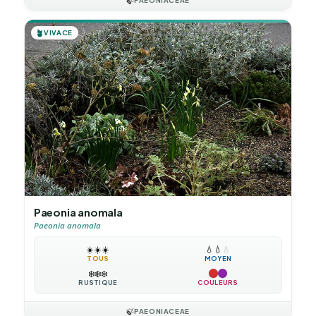
🍃
PAEONIACEAE
🪴
VIVACE
Paeonia anomala
Paeonia anomala
☀️
☀️
☀️
💧
💧
💧
TOUS
MOYEN
❄️
❄️
❄️
RUSTIQUE
COULEURS
🍃
PAEONIACEAE