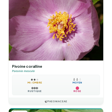
Pivoine coralline
Paeonia mascula
☀️
☀️
☀️
💧
💧
💧
MI-OMBRE
MOYEN
❄️
❄️
❄️
RUSTIQUE
ROSE
🍃
PAEONIACEAE