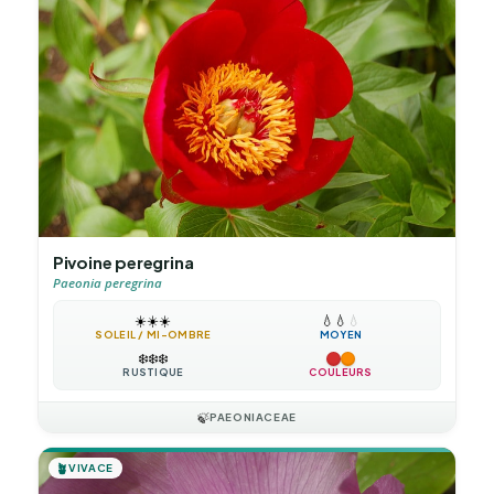
Pivoine peregrina
Paeonia peregrina
☀️
☀️
☀️
💧
💧
💧
SOLEIL / MI-OMBRE
MOYEN
❄️
❄️
❄️
RUSTIQUE
COULEURS
🍃
PAEONIACEAE
🪴
VIVACE