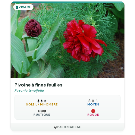
🪴
VIVACE
Pivoine à fines feuilles
Paeonia tenuifolia
☀️
☀️
☀️
💧
💧
💧
SOLEIL / MI-OMBRE
MOYEN
❄️
❄️
❄️
RUSTIQUE
ROUGE
🍃
PAEONIACEAE