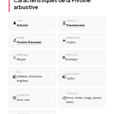
Caractéristiques de la Pivoine
arbustive
TYPE
FAMILLE
🌲
🧬
Arbuste
Paeoniaceae
GENRE
EXPOSITION
🔬
☀️
Pivoine (Paeonia)
Toutes
ARROSAGE
RUSTICITÉ
💧
❄️
Moyen
Rustique
SOL
FEUILLAGE
🪨
🍃
Sableux, limoneux,
Caduc
argileux
COULEUR
FLORAISON
🌸
🎨
Rose, violet, rouge, jaune,
Avril, mai
blanc