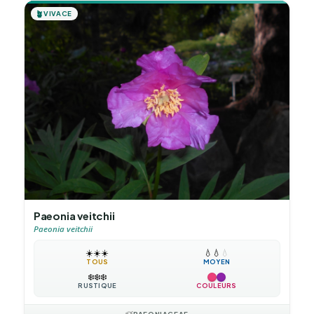
🪴
VIVACE
Paeonia veitchii
Paeonia veitchii
☀️
☀️
☀️
💧
💧
💧
TOUS
MOYEN
❄️
❄️
❄️
RUSTIQUE
COULEURS