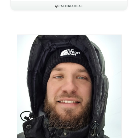
🍃
PAEONIACEAE