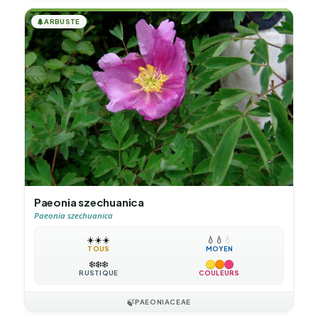
🌲
ARBUSTE
Paeonia szechuanica
Paeonia szechuanica
☀️
☀️
☀️
💧
💧
💧
TOUS
MOYEN
❄️
❄️
❄️
RUSTIQUE
COULEURS
🍃
PAEONIACEAE