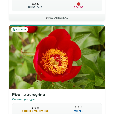
❄️
❄️
❄️
RUSTIQUE
ROUGE
🍃
PAEONIACEAE
🪴
VIVACE
Pivoine peregrina
Paeonia peregrina
☀️
☀️
☀️
💧
💧
💧
SOLEIL / MI-OMBRE
MOYEN