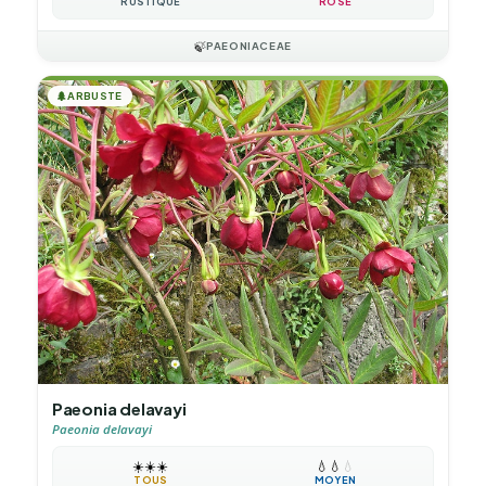
RUSTIQUE
ROSE
🍃
PAEONIACEAE
🌲
ARBUSTE
Paeonia delavayi
Paeonia delavayi
☀️
☀️
☀️
💧
💧
💧
TOUS
MOYEN