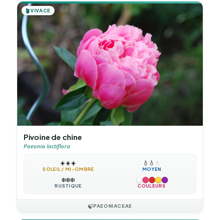
🪴
VIVACE
Pivoine de chine
Paeonia lactiflora
☀️
☀️
☀️
💧
💧
💧
SOLEIL / MI-OMBRE
MOYEN
❄️
❄️
❄️
RUSTIQUE
COULEURS
🍃
PAEONIACEAE