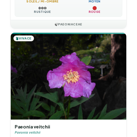
SOLEIL / MI-OMBRE
MOYEN
❄️
❄️
❄️
RUSTIQUE
ROUGE
🍃
PAEONIACEAE
🪴
VIVACE
Paeonia veitchii
Paeonia veitchii