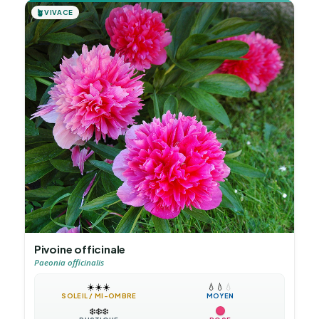
🪴
VIVACE
Pivoine officinale
Paeonia officinalis
☀️
☀️
☀️
💧
💧
💧
SOLEIL / MI-OMBRE
MOYEN
❄️
❄️
❄️