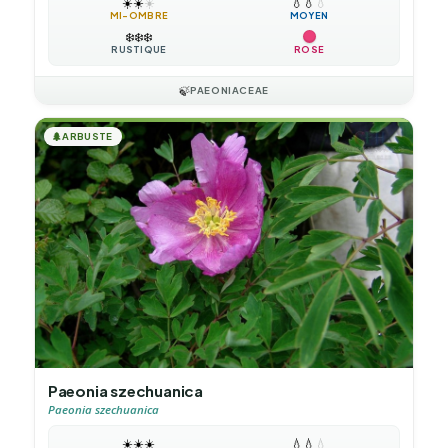
☀️
☀️
☀️
💧
💧
💧
MI-OMBRE
MOYEN
❄️
❄️
❄️
RUSTIQUE
ROSE
🍃
PAEONIACEAE
🌲
ARBUSTE
Paeonia szechuanica
Paeonia szechuanica
☀️
☀️
☀️
💧
💧
💧