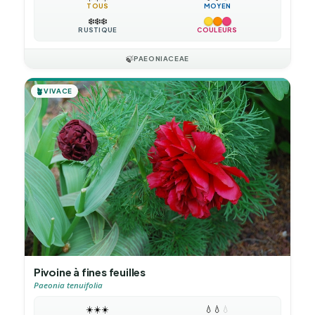
TOUS
MOYEN
❄️
❄️
❄️
RUSTIQUE
COULEURS
🍃
PAEONIACEAE
🪴
VIVACE
Pivoine à fines feuilles
Paeonia tenuifolia
☀️
☀️
☀️
💧
💧
💧