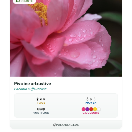
🌲
ARBUSTE
Pivoine arbustive
Paeonia suffruticosa
☀️
☀️
☀️
💧
💧
💧
TOUS
MOYEN
❄️
❄️
❄️
RUSTIQUE
COULEURS
🍃
PAEONIACEAE