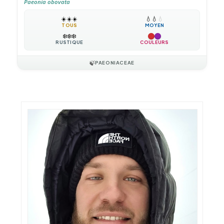
Paeonia obovata
☀️
☀️
☀️
💧
💧
💧
TOUS
MOYEN
❄️
❄️
❄️
RUSTIQUE
COULEURS
🍃
PAEONIACEAE