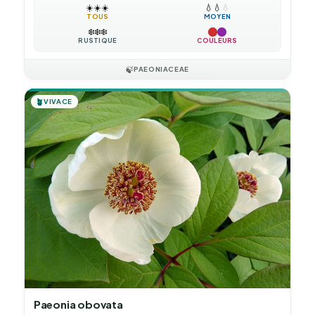
☀️
☀️
☀️
💧
💧
💧
TOUS
MOYEN
❄️
❄️
❄️
RUSTIQUE
COULEURS
🍃
PAEONIACEAE
🪴
VIVACE
Paeonia obovata