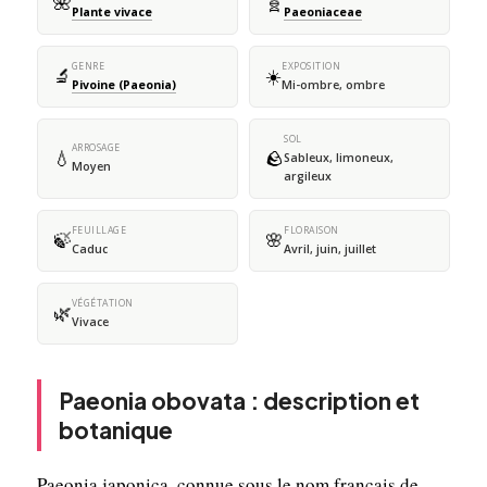
🌺
🧬
Plante vivace
Paeoniaceae
GENRE
EXPOSITION
🔬
☀️
Pivoine (Paeonia)
Mi-ombre, ombre
SOL
ARROSAGE
💧
🪨
Sableux, limoneux,
Moyen
argileux
FEUILLAGE
FLORAISON
🍃
🌸
Caduc
Avril, juin, juillet
VÉGÉTATION
🌿
Vivace
Paeonia obovata : description et
botanique
Paeonia japonica, connue sous le nom français de