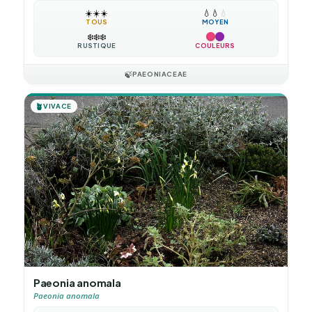
☀️
☀️
☀️
💧
💧
💧
TOUS
MOYEN
❄️
❄️
❄️
RUSTIQUE
COULEURS
🍃
PAEONIACEAE
🪴
VIVACE
Paeonia anomala
Paeonia anomala