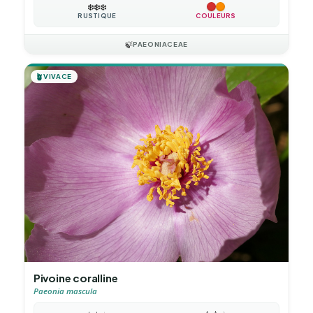
❄️
❄️
❄️
RUSTIQUE
COULEURS
🍃
PAEONIACEAE
🪴
VIVACE
Pivoine coralline
Paeonia mascula