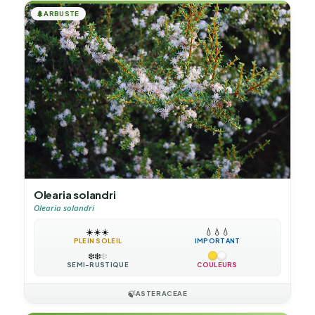
🌲
ARBUSTE
Olearia solandri
Olearia solandri
☀️
☀️
☀️
💧
💧
💧
PLEIN SOLEIL
IMPORTANT
❄️
❄️
❄️
SEMI-RUSTIQUE
COULEURS
🍃
ASTERACEAE