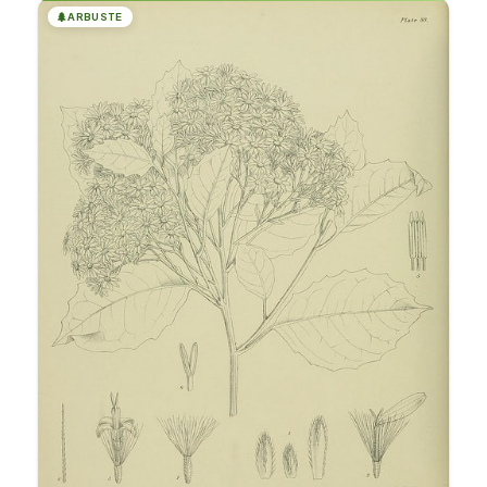
🌲
ARBUSTE