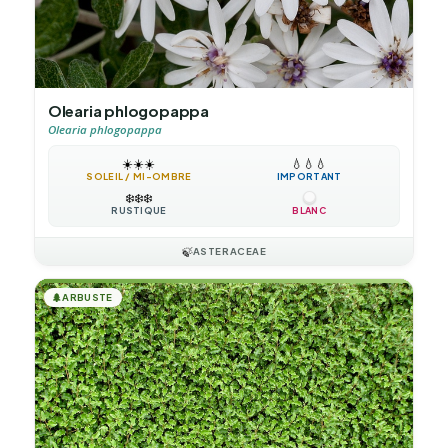
Olearia phlogopappa
Olearia phlogopappa
☀️
☀️
☀️
💧
💧
💧
SOLEIL / MI-OMBRE
IMPORTANT
❄️
❄️
❄️
RUSTIQUE
BLANC
🍃
ASTERACEAE
🌲
ARBUSTE