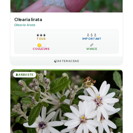
Olearia lirata
Olearia lirata
☀️
☀️
☀️
💧
💧
💧
TOUS
IMPORTANT
📏
COULEURS
VIVACE
🍃
ASTERACEAE
🌲
ARBUSTE