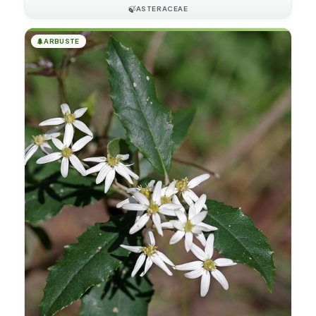
🍃
ASTERACEAE
🌲
ARBUSTE