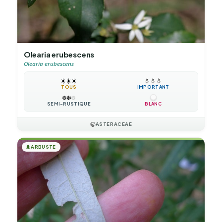
Olearia erubescens
Olearia erubescens
☀️
☀️
☀️
💧
💧
💧
TOUS
IMPORTANT
❄️
❄️
❄️
SEMI-RUSTIQUE
BLANC
🍃
ASTERACEAE
🌲
ARBUSTE