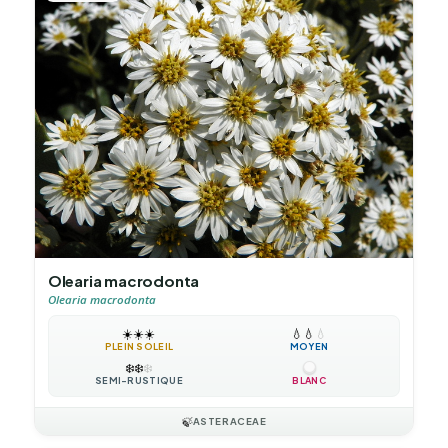
Olearia macrodonta
Olearia macrodonta
☀️
☀️
☀️
💧
💧
💧
PLEIN SOLEIL
MOYEN
❄️
❄️
❄️
SEMI-RUSTIQUE
BLANC
🍃
ASTERACEAE