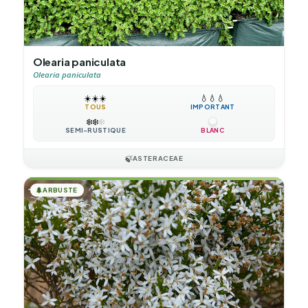
Olearia paniculata
Olearia paniculata
☀️
☀️
☀️
💧
💧
💧
TOUS
IMPORTANT
❄️
❄️
❄️
SEMI-RUSTIQUE
BLANC
🍃
ASTERACEAE
🌲
ARBUSTE