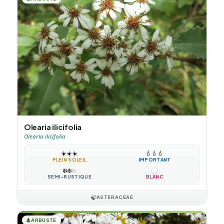
Olearia ilicifolia
Olearia ilicifolia
☀️
☀️
☀️
💧
💧
💧
PLEIN SOLEIL
IMPORTANT
❄️
❄️
❄️
SEMI-RUSTIQUE
BLANC
🍃
ASTERACEAE
🌲
ARBUSTE