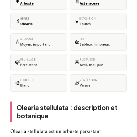
🌲
🧬
Arbuste
Asteraceae
GENRE
EXPOSITION
🔬
☀️
Olearia
Toutes
ARROSAGE
SOL
💧
🪨
Moyen, important
Sableux, limoneux
FEUILLAGE
FLORAISON
🍃
🌸
Persistant
Avril, mai, juin
COULEUR
VÉGÉTATION
🎨
🌿
Blanc
Vivace
Olearia stellulata : description et
botanique
Olearia stellulata est un arbuste persistant