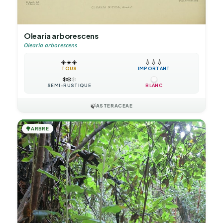
Olearia arborescens
Olearia arborescens
☀️
☀️
☀️
💧
💧
💧
TOUS
IMPORTANT
❄️
❄️
❄️
SEMI-RUSTIQUE
BLANC
🍃
ASTERACEAE
🌳
ARBRE