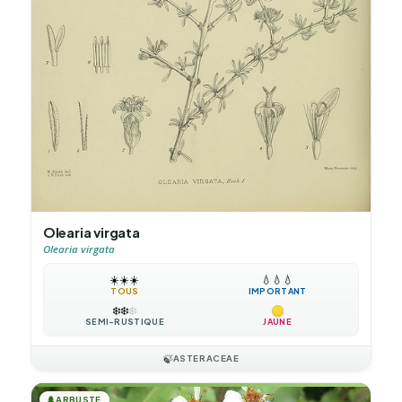
Olearia virgata
Olearia virgata
☀️
☀️
☀️
💧
💧
💧
TOUS
IMPORTANT
❄️
❄️
❄️
SEMI-RUSTIQUE
JAUNE
🍃
ASTERACEAE
🌲
ARBUSTE