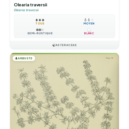
Olearia traversii
Olearia traversii
☀️
☀️
☀️
💧
💧
💧
TOUS
MOYEN
❄️
❄️
❄️
SEMI-RUSTIQUE
BLANC
🍃
ASTERACEAE
🌲
ARBUSTE