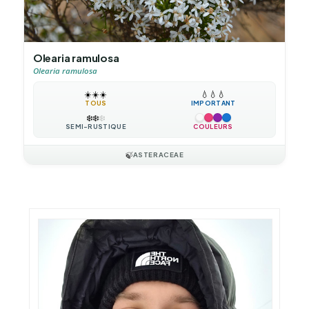
Olearia ramulosa
Olearia ramulosa
☀️
☀️
☀️
💧
💧
💧
TOUS
IMPORTANT
❄️
❄️
❄️
SEMI-RUSTIQUE
COULEURS
🍃
ASTERACEAE