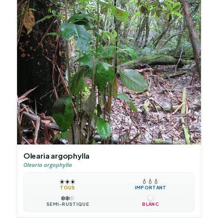
Olearia argophylla
Olearia argophylla
☀️
☀️
☀️
💧
💧
💧
TOUS
IMPORTANT
❄️
❄️
❄️
SEMI-RUSTIQUE
BLANC