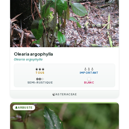
Olearia argophylla
Olearia argophylla
☀️
☀️
☀️
💧
💧
💧
TOUS
IMPORTANT
❄️
❄️
❄️
SEMI-RUSTIQUE
BLANC
🍃
ASTERACEAE
🌲
ARBUSTE