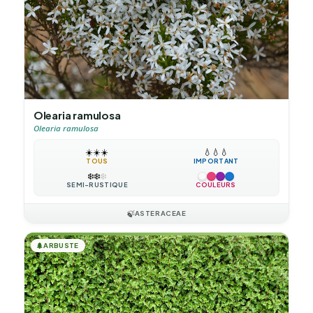
Olearia ramulosa
Olearia ramulosa
☀️
☀️
☀️
💧
💧
💧
TOUS
IMPORTANT
❄️
❄️
❄️
SEMI-RUSTIQUE
COULEURS
🍃
ASTERACEAE
🌲
ARBUSTE