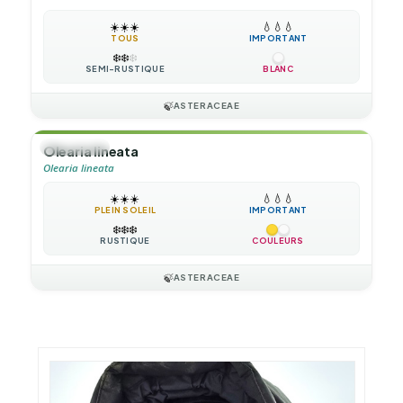
☀️
☀️
☀️
💧
💧
💧
TOUS
IMPORTANT
❄️
❄️
❄️
SEMI-RUSTIQUE
BLANC
🍃
ASTERACEAE
🌲
ARBUSTE
Olearia lineata
Olearia lineata
☀️
☀️
☀️
💧
💧
💧
PLEIN SOLEIL
IMPORTANT
❄️
❄️
❄️
RUSTIQUE
COULEURS
🍃
ASTERACEAE