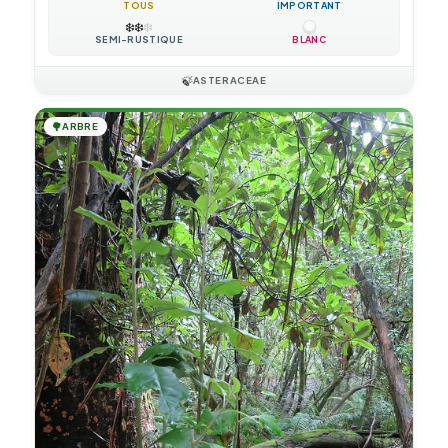
TOUS
IMPORTANT
❄️
❄️
❄️
SEMI-RUSTIQUE
BLANC
🍃
ASTERACEAE
🌳
ARBRE