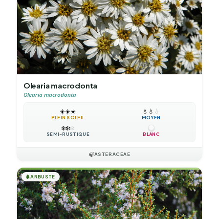
Olearia macrodonta
Olearia macrodonta
☀️
☀️
☀️
💧
💧
💧
PLEIN SOLEIL
MOYEN
❄️
❄️
❄️
SEMI-RUSTIQUE
BLANC
🍃
ASTERACEAE
🌲
ARBUSTE