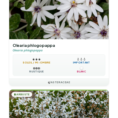
Olearia phlogopappa
Olearia phlogopappa
☀️
☀️
☀️
💧
💧
💧
SOLEIL / MI-OMBRE
IMPORTANT
❄️
❄️
❄️
RUSTIQUE
BLANC
🍃
ASTERACEAE
🌲
ARBUSTE