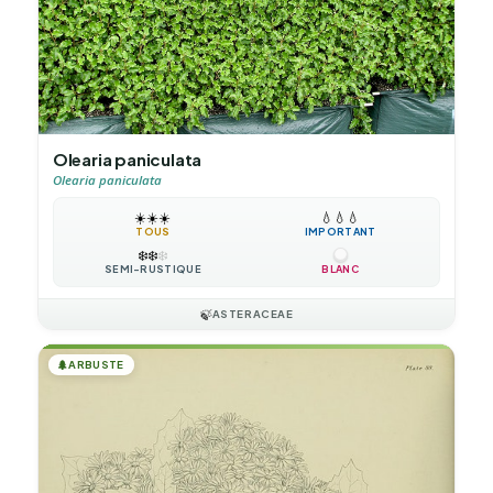
Olearia paniculata
Olearia paniculata
☀️
☀️
☀️
💧
💧
💧
TOUS
IMPORTANT
❄️
❄️
❄️
SEMI-RUSTIQUE
BLANC
🍃
ASTERACEAE
🌲
ARBUSTE