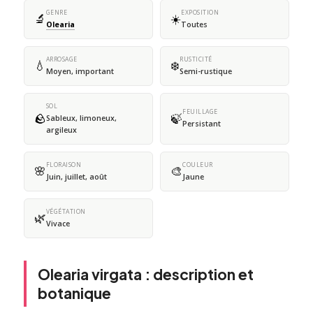
GENRE
EXPOSITION
🔬
☀️
Olearia
Toutes
ARROSAGE
RUSTICITÉ
💧
❄️
Moyen, important
Semi-rustique
SOL
FEUILLAGE
🪨
🍃
Sableux, limoneux,
Persistant
argileux
FLORAISON
COULEUR
🌸
🎨
Juin, juillet, août
Jaune
VÉGÉTATION
🌿
Vivace
Olearia virgata : description et
botanique