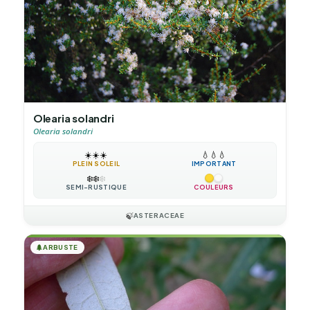
Olearia solandri
Olearia solandri
☀️
☀️
☀️
💧
💧
💧
PLEIN SOLEIL
IMPORTANT
❄️
❄️
❄️
SEMI-RUSTIQUE
COULEURS
🍃
ASTERACEAE
🌲
ARBUSTE