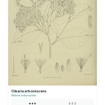
Olearia arborescens
Olearia arborescens
☀️
☀️
☀️
💧
💧
💧