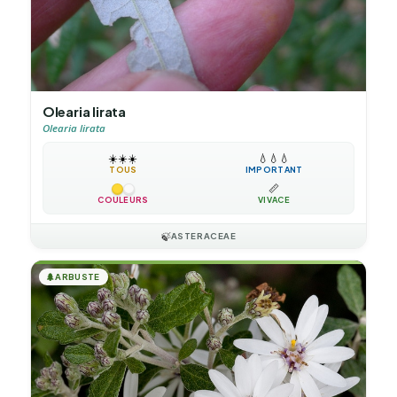
Olearia lirata
Olearia lirata
☀️
☀️
☀️
💧
💧
💧
TOUS
IMPORTANT
📏
COULEURS
VIVACE
🍃
ASTERACEAE
🌲
ARBUSTE