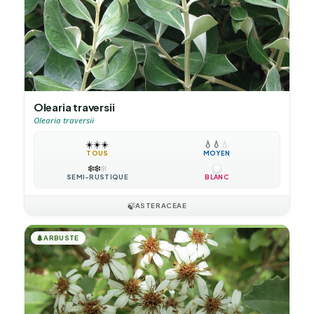
Olearia traversii
Olearia traversii
☀️
☀️
☀️
💧
💧
💧
TOUS
MOYEN
❄️
❄️
❄️
SEMI-RUSTIQUE
BLANC
🍃
ASTERACEAE
🌲
ARBUSTE