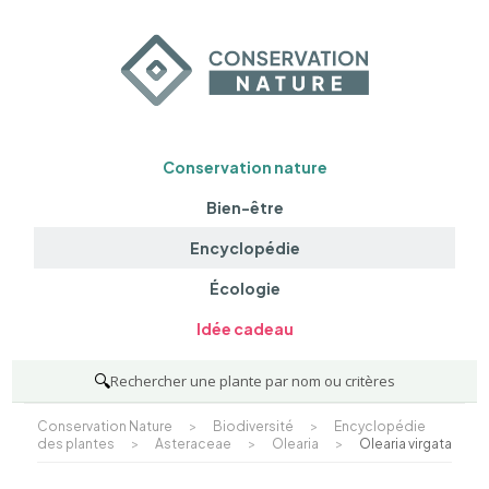
Conservation nature
Bien-être
Encyclopédie
Écologie
Idée cadeau
🔍
Rechercher une plante par nom ou critères
Conservation Nature
>
Biodiversité
>
Encyclopédie
des plantes
>
Asteraceae
>
Olearia
>
Olearia virgata