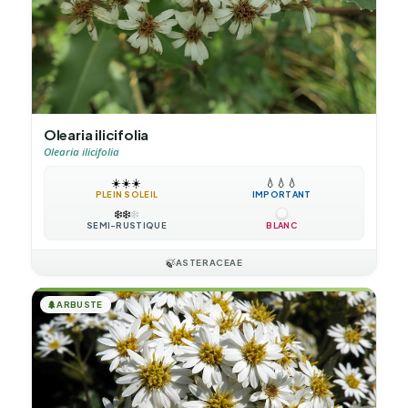
Olearia ilicifolia
Olearia ilicifolia
☀️
☀️
☀️
💧
💧
💧
PLEIN SOLEIL
IMPORTANT
❄️
❄️
❄️
SEMI-RUSTIQUE
BLANC
🍃
ASTERACEAE
🌲
ARBUSTE