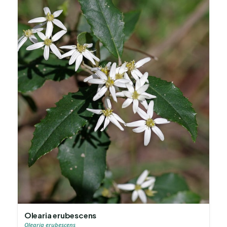
Olearia erubescens
Olearia erubescens