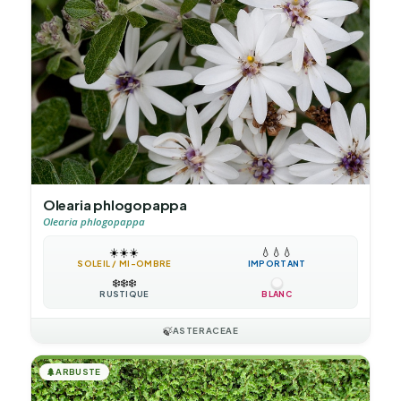
Olearia phlogopappa
Olearia phlogopappa
☀️
☀️
☀️
💧
💧
💧
SOLEIL / MI-OMBRE
IMPORTANT
❄️
❄️
❄️
RUSTIQUE
BLANC
🍃
ASTERACEAE
🌲
ARBUSTE