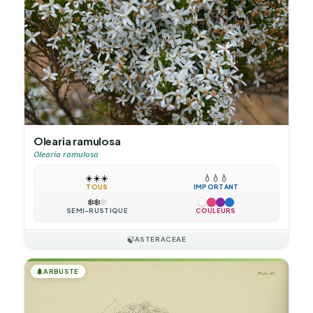
Olearia ramulosa
Olearia ramulosa
☀️
☀️
☀️
💧
💧
💧
TOUS
IMPORTANT
❄️
❄️
❄️
SEMI-RUSTIQUE
COULEURS
🍃
ASTERACEAE
🌲
ARBUSTE