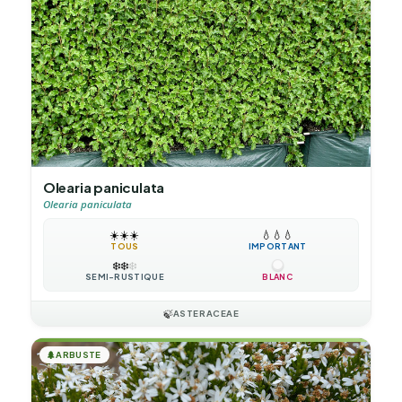
Olearia paniculata
Olearia paniculata
☀️
☀️
☀️
💧
💧
💧
TOUS
IMPORTANT
❄️
❄️
❄️
SEMI-RUSTIQUE
BLANC
🍃
ASTERACEAE
🌲
ARBUSTE