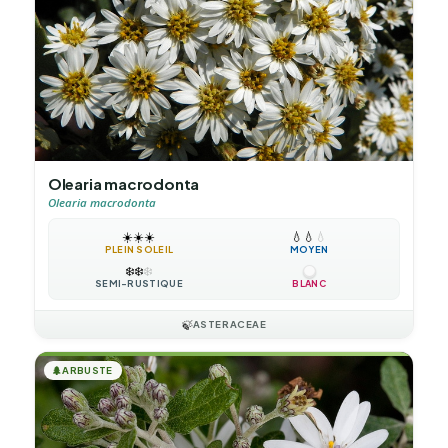
Olearia macrodonta
Olearia macrodonta
☀️
☀️
☀️
💧
💧
💧
PLEIN SOLEIL
MOYEN
❄️
❄️
❄️
SEMI-RUSTIQUE
BLANC
🍃
ASTERACEAE
🌲
ARBUSTE