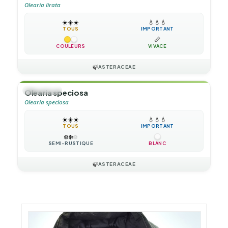
Olearia lirata
☀️
☀️
☀️
💧
💧
💧
TOUS
IMPORTANT
📏
COULEURS
VIVACE
🍃
ASTERACEAE
🌲
ARBUSTE
Olearia speciosa
Olearia speciosa
☀️
☀️
☀️
💧
💧
💧
TOUS
IMPORTANT
❄️
❄️
❄️
SEMI-RUSTIQUE
BLANC
🍃
ASTERACEAE