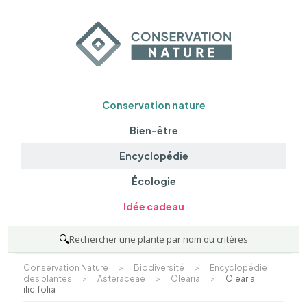
Conservation nature
Bien-être
Encyclopédie
Écologie
Idée cadeau
🔍
Rechercher une plante par nom ou critères
Conservation Nature
>
Biodiversité
>
Encyclopédie
des plantes
>
Asteraceae
>
Olearia
>
Olearia
ilicifolia