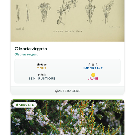
Olearia virgata
Olearia virgata
☀️
☀️
☀️
💧
💧
💧
TOUS
IMPORTANT
❄️
❄️
❄️
SEMI-RUSTIQUE
JAUNE
🍃
ASTERACEAE
🌲
ARBUSTE