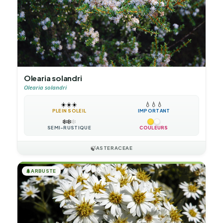
Olearia solandri
Olearia solandri
☀️
☀️
☀️
💧
💧
💧
PLEIN SOLEIL
IMPORTANT
❄️
❄️
❄️
SEMI-RUSTIQUE
COULEURS
🍃
ASTERACEAE
🌲
ARBUSTE