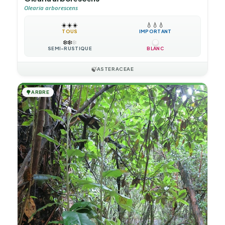
Olearia arborescens
☀️
☀️
☀️
💧
💧
💧
TOUS
IMPORTANT
❄️
❄️
❄️
SEMI-RUSTIQUE
BLANC
🍃
ASTERACEAE
🌳
ARBRE