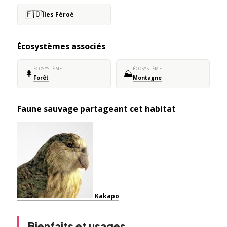
🇫🇴
Îles Féroé
Écosystèmes associés
ÉCOSYSTÈME
ÉCOSYSTÈME
🌲
⛰️
Forêt
Montagne
Faune sauvage partageant cet habitat
Kakapo
Bienfaits et usages