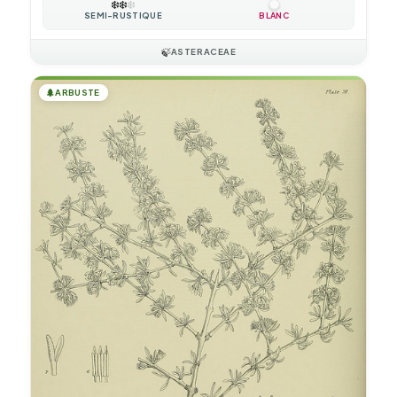
❄️
❄️
❄️
SEMI-RUSTIQUE
BLANC
🍃
ASTERACEAE
🌲
ARBUSTE