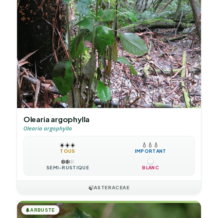
Olearia argophylla
Olearia argophylla
☀️
☀️
☀️
💧
💧
💧
TOUS
IMPORTANT
❄️
❄️
❄️
SEMI-RUSTIQUE
BLANC
🍃
ASTERACEAE
🌲
ARBUSTE