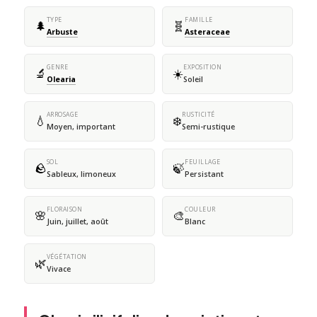
TYPE
FAMILLE
🌲
🧬
Arbuste
Asteraceae
GENRE
EXPOSITION
🔬
☀️
Olearia
Soleil
ARROSAGE
RUSTICITÉ
💧
❄️
Moyen, important
Semi-rustique
SOL
FEUILLAGE
🪨
🍃
Sableux, limoneux
Persistant
FLORAISON
COULEUR
🌸
🎨
Juin, juillet, août
Blanc
VÉGÉTATION
🌿
Vivace