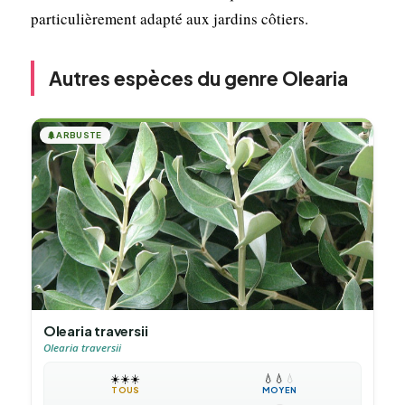
particulièrement adapté aux jardins côtiers.
Autres espèces du genre Olearia
🌲
ARBUSTE
Olearia traversii
Olearia traversii
☀️
☀️
☀️
💧
💧
💧
TOUS
MOYEN