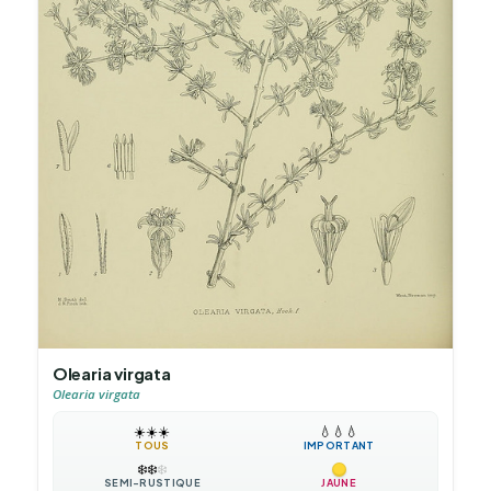
Olearia virgata
Olearia virgata
☀️
☀️
☀️
💧
💧
💧
TOUS
IMPORTANT
❄️
❄️
❄️
SEMI-RUSTIQUE
JAUNE