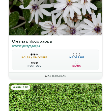
Olearia phlogopappa
Olearia phlogopappa
☀️
☀️
☀️
💧
💧
💧
SOLEIL / MI-OMBRE
IMPORTANT
❄️
❄️
❄️
RUSTIQUE
BLANC
🍃
ASTERACEAE
🌲
ARBUSTE