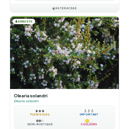
🍃
ASTERACEAE
🌲
ARBUSTE
Olearia solandri
Olearia solandri
☀️
☀️
☀️
💧
💧
💧
PLEIN SOLEIL
IMPORTANT
❄️
❄️
❄️
SEMI-RUSTIQUE
COULEURS