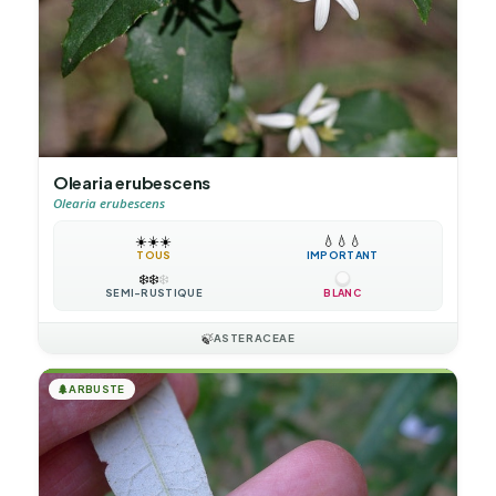
Olearia erubescens
Olearia erubescens
☀️
☀️
☀️
💧
💧
💧
TOUS
IMPORTANT
❄️
❄️
❄️
SEMI-RUSTIQUE
BLANC
🍃
ASTERACEAE
🌲
ARBUSTE