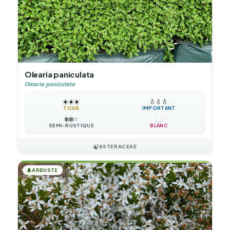
Olearia paniculata
Olearia paniculata
☀️
☀️
☀️
💧
💧
💧
TOUS
IMPORTANT
❄️
❄️
❄️
SEMI-RUSTIQUE
BLANC
🍃
ASTERACEAE
🌲
ARBUSTE