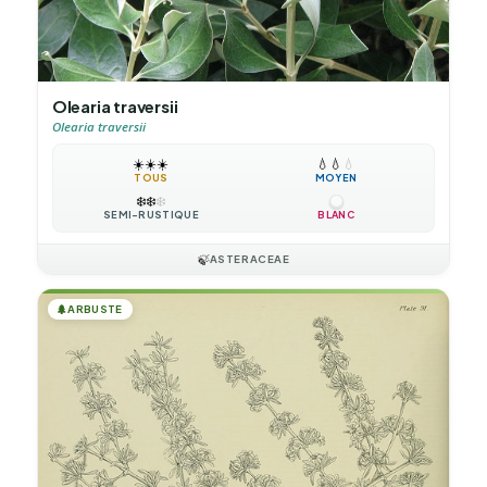
Olearia traversii
Olearia traversii
☀️
☀️
☀️
💧
💧
💧
TOUS
MOYEN
❄️
❄️
❄️
SEMI-RUSTIQUE
BLANC
🍃
ASTERACEAE
🌲
ARBUSTE