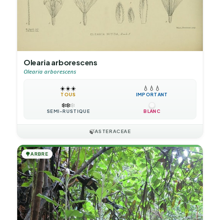
Olearia arborescens
Olearia arborescens
☀️
☀️
☀️
💧
💧
💧
TOUS
IMPORTANT
❄️
❄️
❄️
SEMI-RUSTIQUE
BLANC
🍃
ASTERACEAE
🌳
ARBRE