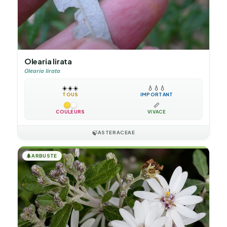
Olearia lirata
Olearia lirata
☀️
☀️
☀️
💧
💧
💧
TOUS
IMPORTANT
📏
COULEURS
VIVACE
🍃
ASTERACEAE
🌲
ARBUSTE