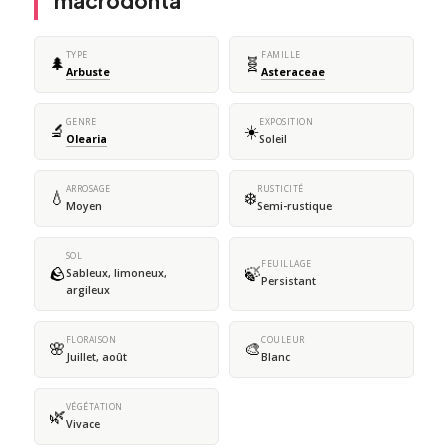
macrodonta
TYPE
FAMILLE
🌲
🧬
Arbuste
Asteraceae
GENRE
EXPOSITION
🔬
☀️
Olearia
Soleil
ARROSAGE
RUSTICITÉ
💧
❄️
Moyen
Semi-rustique
SOL
FEUILLAGE
🪨
🍃
Sableux, limoneux,
Persistant
argileux
FLORAISON
COULEUR
🌸
🎨
Juillet, août
Blanc
VÉGÉTATION
🌿
Vivace