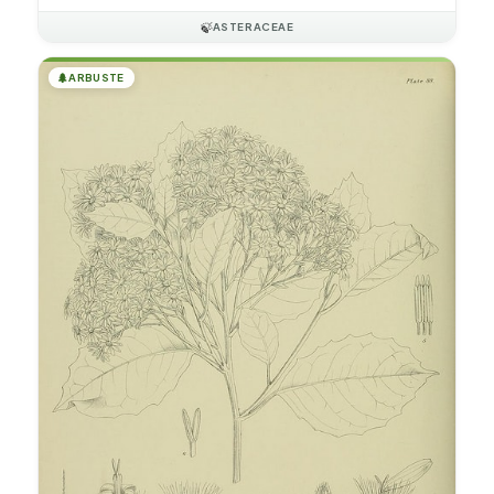
🍃
ASTERACEAE
🌲
ARBUSTE