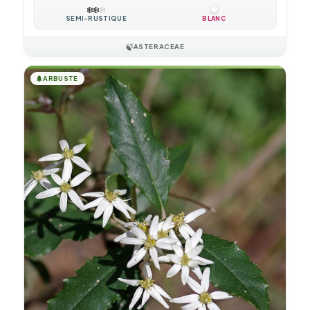
❄️
❄️
❄️
SEMI-RUSTIQUE
BLANC
🍃
ASTERACEAE
🌲
ARBUSTE