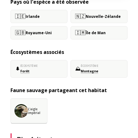
Pays où l'espèce a été observée
🇮🇪
🇳🇿
Irlande
Nouvelle-Zélande
🇬🇧
🇮🇲
Royaume-Uni
Île de Man
Écosystèmes associés
ÉCOSYSTÈME
ÉCOSYSTÈME
🌲
⛰️
Forêt
Montagne
Faune sauvage partageant cet habitat
L’aigle
impérial