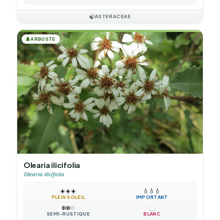
🍃
ASTERACEAE
🌲
ARBUSTE
Olearia ilicifolia
Olearia ilicifolia
☀️
☀️
☀️
💧
💧
💧
PLEIN SOLEIL
IMPORTANT
❄️
❄️
❄️
SEMI-RUSTIQUE
BLANC