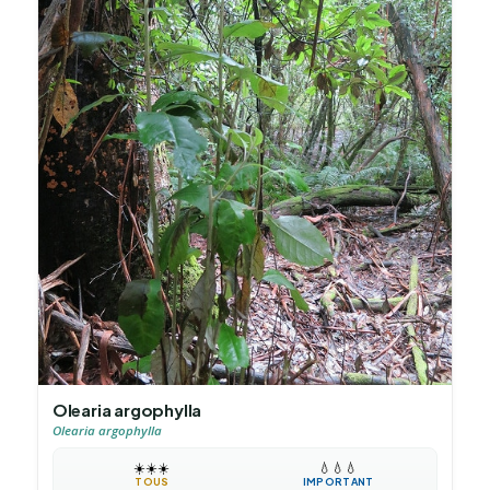
Olearia argophylla
Olearia argophylla
☀️
☀️
☀️
💧
💧
💧
TOUS
IMPORTANT