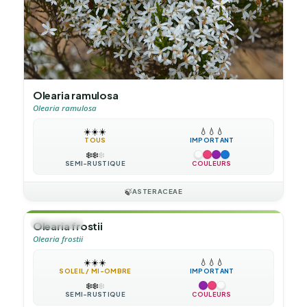
Olearia ramulosa
Olearia ramulosa
☀️
☀️
☀️
💧
💧
💧
TOUS
IMPORTANT
❄️
❄️
❄️
SEMI-RUSTIQUE
COULEURS
🍃
ASTERACEAE
🌲
ARBUSTE
Olearia frostii
Olearia frostii
☀️
☀️
☀️
💧
💧
💧
SOLEIL / MI-OMBRE
IMPORTANT
❄️
❄️
❄️
SEMI-RUSTIQUE
COULEURS